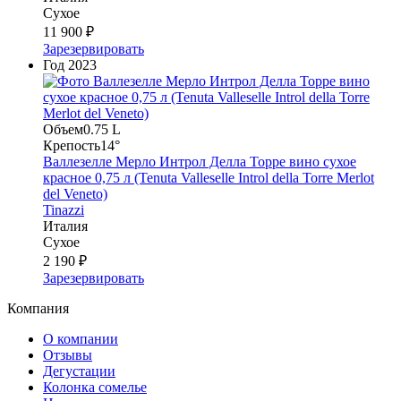
Сухое
11 900 ₽
Зарезервировать
Год
2023
Объем
0.75 L
Крепость
14°
Валлезелле Мерло Интрол Делла Торре вино сухое
красное 0,75 л (Tenuta Valleselle Introl della Torre Merlot
del Veneto)
Tinazzi
Италия
Сухое
2 190 ₽
Зарезервировать
Компания
О компании
Отзывы
Дегустации
Колонка сомелье