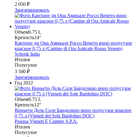
2 050 ₽
Зарезервировать
Объем
0.75 L
Крепость
14°
Кантине ди Ора Амикале Россо Венето вино полусухое
красное 0,75 л (Cantine di Ora Amicale Rosso Veneto)
Schenk Italia
Италия
Полусухое
3 500 ₽
Зарезервировать
Год
2022
Объем
0.75 L
Крепость
12°
Виньети Дель Соле Бардолино вино полусухое красное
0,75 л (Vigneti del Sole Bardolino DOC)
Pasqua Vigneti E Cantine S.P.A.
Италия
Полусухое