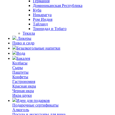
Германия
Доминиканская Республика
Куба
Никарагуа
Ром Индия
Тайланд
Тринидад и Тобаго
Текила
Ликеры
Пиво и сидр
Безалкогольные напитки
Вода
Бакалея
Колбасы
Сыры
Паштеты
Конфеты
Гастрономия
Красная икра
Черная икра
Икра щуки
Идеи для подарков
Подарочные сертификаты
Алкоголь
Посуда и аксессуары для вина