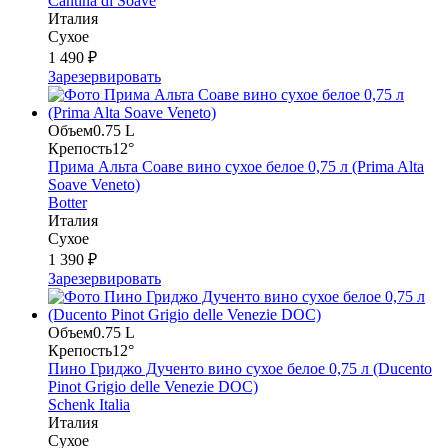
Cantina di Soave
Италия
Сухое
1 490 ₽
Зарезервировать
Объем
0.75 L
Крепость
12°
Прима Альта Соаве вино сухое белое 0,75 л (Prima Alta
Soave Veneto)
Botter
Италия
Сухое
1 390 ₽
Зарезервировать
Объем
0.75 L
Крепость
12°
Пино Гриджо Дученто вино сухое белое 0,75 л (Ducento
Pinot Grigio delle Venezie DOC)
Schenk Italia
Италия
Сухое