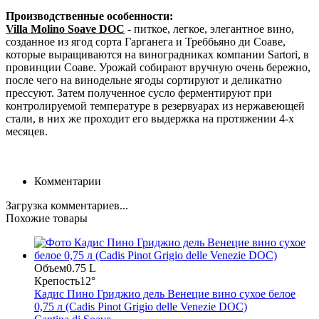
Производственные особенности:
Villa Molino Soave DOC
- питкое, легкое, элегантное вино,
созданное из ягод сорта Гарганега и Треббьяно ди Соаве,
которые выращиваются на виноградниках компании
Sartori
,
в
провинции Соаве. Урожай собирают вручную очень бережно,
после чего на винодельне ягоды сортируют и деликатно
прессуют. Затем полученное сусло ферментируют при
контролируемой температуре в резервуарах из нержавеющей
стали, в них же проходит его выдержка на протяжении 4-х
месяцев.
Комментарии
Загрузка комментариев...
Похожие товары
Объем
0.75 L
Крепость
12°
Кадис Пино Гриджио дель Венецие вино сухое белое
0,75 л (Cadis Pinot Grigio delle Venezie DOC)