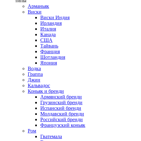
типы
Арманьяк
Виски
Виски Индия
Ирландия
Италия
Канада
США
Тайвань
Франция
Шотландия
Япония
Водка
Граппа
Джин
Кальвадос
Коньяк и бренди
Армянский бренди
Грузинский бренди
Испанский бренди
Молдавский бренди
Российский бренди
Французский коньяк
Ром
Гватемала