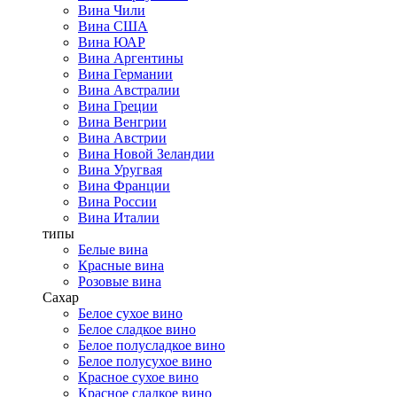
Вина Чили
Вина США
Вина ЮАР
Вина Аргентины
Вина Германии
Вина Австралии
Вина Греции
Вина Венгрии
Вина Австрии
Вина Новой Зеландии
Вина Уругвая
Вина Франции
Вина России
Вина Италии
типы
Белые вина
Красные вина
Розовые вина
Сахар
Белое сухое вино
Белое сладкое вино
Белое полусладкое вино
Белое полусухое вино
Красное сухое вино
Красное сладкое вино