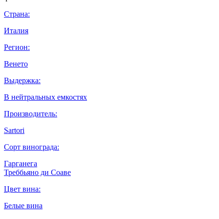
Страна:
Италия
Регион:
Венето
Выдержка:
В нейтральных емкостях
Производитель:
Sartori
Сорт винограда:
Гарганега
Треббьяно ди Соаве
Цвет вина:
Белые вина