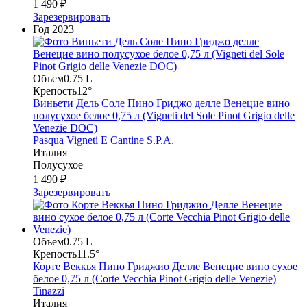
1 490 ₽
Зарезервировать
Год
2023
Объем
0.75 L
Крепость
12°
Виньети Дель Соле Пино Гриджо делле Венецие вино
полусухое белое 0,75 л (Vigneti del Sole Pinot Grigio delle
Venezie DOC)
Pasqua Vigneti E Cantine S.P.A.
Италия
Полусухое
1 490 ₽
Зарезервировать
Объем
0.75 L
Крепость
11.5°
Корте Веккья Пино Гриджио Делле Венецие вино сухое
белое 0,75 л (Corte Vecchia Pinot Grigio delle Venezie)
Tinazzi
Италия