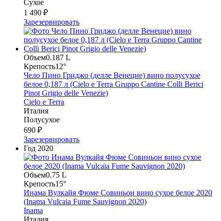
Сухое
1 490 ₽
Зарезервировать
Объем
0.187 L
Крепость
12°
Чело Пино Гриджо (делле Венецие) вино полусухое
белое 0,187 л (Cielo e Terra Gruppo Cantine Colli Berici
Pinot Grigio delle Venezie)
Cielo e Terra
Италия
Полусухое
690 ₽
Зарезервировать
Год
2020
Объем
0.75 L
Крепость
15°
Инама Вулкайя Фюме Совиньон вино сухое белое 2020
(Inama Vulcaia Fume Sauvignon 2020)
Inama
Италия