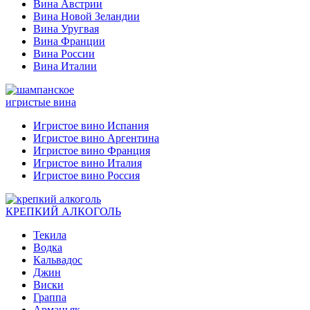
Вина Австрии
Вина Новой Зеландии
Вина Уругвая
Вина Франции
Вина России
Вина Италии
игристые вина
Игристое вино Испания
Игристое вино Аргентина
Игристое вино Франция
Игристое вино Италия
Игристое вино Россия
КРЕПКИЙ АЛКОГОЛЬ
Текила
Водка
Кальвадос
Джин
Виски
Граппа
Арманьяк