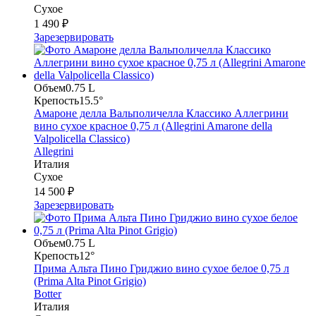
Сухое
1 490 ₽
Зарезервировать
Объем
0.75 L
Крепость
15.5°
Амароне делла Вальполичелла Классико Аллегрини
вино сухое красное 0,75 л (Allegrini Amarone della
Valpolicella Classico)
Allegrini
Италия
Сухое
14 500 ₽
Зарезервировать
Объем
0.75 L
Крепость
12°
Прима Альта Пино Гриджио вино сухое белое 0,75 л
(Prima Alta Pinot Grigio)
Botter
Италия