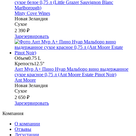
сухое белое 0,75 л (Little Grazer Sauvignon Blanc
Marlborough)
Misty Cove Wines
Новая Зеландия
Сухое
2 390 ₽
Зарезервировать
Объем
0.75 L
Крепость
12.5°
Ант Мур А+ Пино Нуар Мальборо вино выдержанное
сухое красное 0,75 л (Ant Moore Estate Pinot Noir)
Ant Moore
Новая Зеландия
Сухое
2 650 ₽
Зарезервировать
Компания
О компании
Отзывы
Дегустации