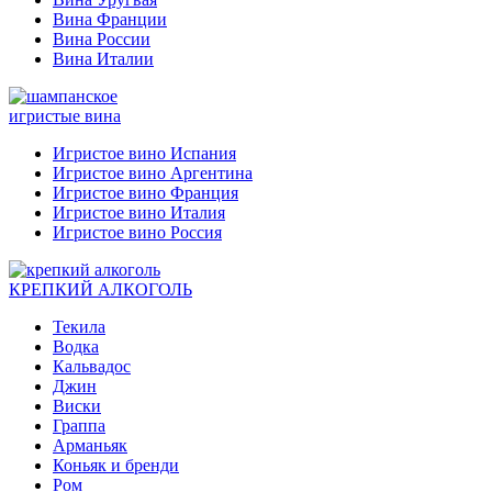
Вина Франции
Вина России
Вина Италии
игристые вина
Игристое вино Испания
Игристое вино Аргентина
Игристое вино Франция
Игристое вино Италия
Игристое вино Россия
КРЕПКИЙ АЛКОГОЛЬ
Текила
Водка
Кальвадос
Джин
Виски
Граппа
Арманьяк
Коньяк и бренди
Ром