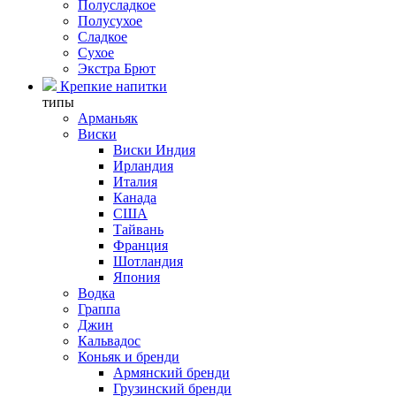
Полусладкое
Полусухое
Сладкое
Сухое
Экстра Брют
Крепкие напитки
типы
Арманьяк
Виски
Виски Индия
Ирландия
Италия
Канада
США
Тайвань
Франция
Шотландия
Япония
Водка
Граппа
Джин
Кальвадос
Коньяк и бренди
Армянский бренди
Грузинский бренди