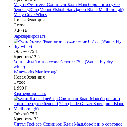
Маунт Фиштейл Совиньон Блан Мальборо вино сухое
белое 0,75 л (Mount Fishtail Sauvignon Blanc Marlborough)
Misty Cove Wines
Новая Зеландия
Сухое
2 490 ₽
Зарезервировать
Объем
0.75 L
Крепость
12.5°
Уонна Флай вино сухое белое 0,75 л (Wanna Fly dry
white)
Wineworks Marlborough
Новая Зеландия
Сухое
1 990 ₽
Зарезервировать
Объем
0.75 L
Крепость
13°
Литтл Грейзер Совиньон Блан Мальборо вино сортовое