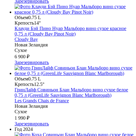
Зарезервировать
Объем
0.75 L
Крепость
14°
Клауди Бэй Пино Нуар Мальборо вино сухое красное
0,75 л (Cloudy Bay Pinot Noir)
Cloudy Bay
Новая Зеландия
Сухое
6 900 ₽
Зарезервировать
Объем
0.75 L
Крепость
12.5°
ГринЛайф Совиньон Блан Мальборо вино сухое белое
0,75 л (GreenLife Sauvignon Blanc Marlborough)
Les Grands Chais de France
Новая Зеландия
Сухое
1 990 ₽
Зарезервировать
Год
2024