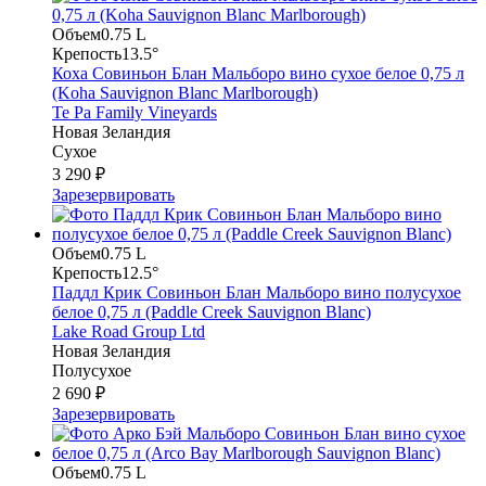
Объем
0.75 L
Крепость
13.5°
Коха Совиньон Блан Мальборо вино сухое белое 0,75 л
(Koha Sauvignon Blanc Marlborough)
Te Pa Family Vineyards
Новая Зеландия
Сухое
3 290 ₽
Зарезервировать
Объем
0.75 L
Крепость
12.5°
Паддл Крик Совиньон Блан Мальборо вино полусухое
белое 0,75 л (Paddle Creek Sauvignon Blanc)
Lake Road Group Ltd
Новая Зеландия
Полусухое
2 690 ₽
Зарезервировать
Объем
0.75 L