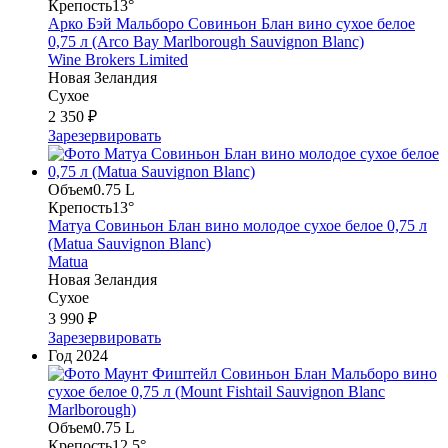
Крепость
13°
Арко Бэй Мальборо Совиньон Блан вино сухое белое
0,75 л (Arco Bay Marlborough Sauvignon Blanc)
Wine Brokers Limited
Новая Зеландия
Сухое
2 350 ₽
Зарезервировать
Объем
0.75 L
Крепость
13°
Матуа Совиньон Блан вино молодое сухое белое 0,75 л
(Matua Sauvignon Blanc)
Matua
Новая Зеландия
Сухое
3 990 ₽
Зарезервировать
Год
2024
Объем
0.75 L
Крепость
12.5°