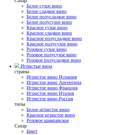
Сахар
Белое сухое вино
Белое сладкое вино
Белое полусладкое вино
Белое полусухое вино
Красное сухое вино
Красное сладкое вино
Красное полусладкое вино
Красное полусухое вино
Розовое сухое вино
Розовое полусухое вино
Розовое полусладкое вино
Игристые вина
страны
Игристое вино Испания
Игристое вино Аргентина
Игристое вино Франция
Игристое вино Италия
Игристое вино Россия
типы
Белое игристое вино
Красное игристое вино
Розовое шампанское
Сахар
Брют