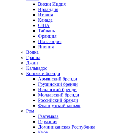
Виски Индия
Ирландия
Италия
Канада
США
Тайвань
Франция
Шотландия
Япония
Водка
Граппа
Джин
Кальвадос
Коньяк и бренди
Армянский бренди
Грузинский бренди
Испанский бренди
Молдавский бренди
Российский бренди
Французский коньяк
Ром
Гватемала
Германия
Доминиканская Республика
Куба