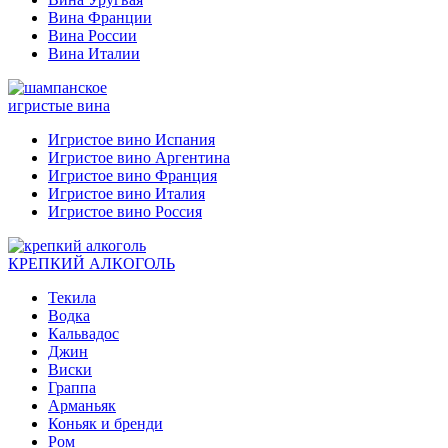
Вина Франции
Вина России
Вина Италии
игристые вина
Игристое вино Испания
Игристое вино Аргентина
Игристое вино Франция
Игристое вино Италия
Игристое вино Россия
КРЕПКИЙ АЛКОГОЛЬ
Текила
Водка
Кальвадос
Джин
Виски
Граппа
Арманьяк
Коньяк и бренди
Ром