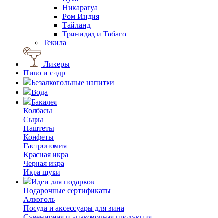
Никарагуа
Ром Индия
Тайланд
Тринидад и Тобаго
Текила
Ликеры
Пиво и сидр
Безалкогольные напитки
Вода
Бакалея
Колбасы
Сыры
Паштеты
Конфеты
Гастрономия
Красная икра
Черная икра
Икра щуки
Идеи для подарков
Подарочные сертификаты
Алкоголь
Посуда и аксессуары для вина
Сувенирная и упаковочная продукция