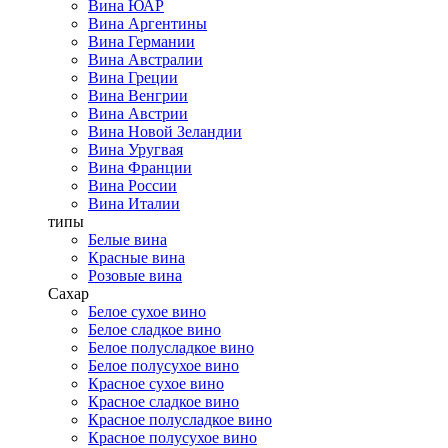
Вина ЮАР
Вина Аргентины
Вина Германии
Вина Австралии
Вина Греции
Вина Венгрии
Вина Австрии
Вина Новой Зеландии
Вина Уругвая
Вина Франции
Вина России
Вина Италии
типы
Белые вина
Красные вина
Розовые вина
Сахар
Белое сухое вино
Белое сладкое вино
Белое полусладкое вино
Белое полусухое вино
Красное сухое вино
Красное сладкое вино
Красное полусладкое вино
Красное полусухое вино