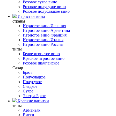
Розовое сухое вино
Розовое полусухое вино
Розовое полусладкое вино
Игристые вина
страны
Игристое вино Испания
Игристое вино Аргентина
Игристое вино Франция
Игристое вино Италия
Игристое вино Россия
типы
Белое игристое вино
Красное игристое вино
Розовое шампанское
Сахар
Брют
Полусладкое
Полусухое
Сладкое
Сухое
Экстра Брют
Крепкие напитки
типы
Арманьяк
Виски