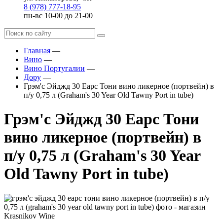
8 (978) 777-18-95
пн-вс 10-00 до 21-00
Главная
—
Вино
—
Вино Португалии
—
Дору
—
Грэм'с Эйджд 30 Еарс Тони вино ликерное (портвейн) в
п/у 0,75 л (Graham's 30 Year Old Tawny Port in tube)
Грэм'с Эйджд 30 Еарс Тони
вино ликерное (портвейн) в
п/у 0,75 л (Graham's 30 Year
Old Tawny Port in tube)