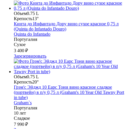
Объем
0.75 L
Крепость
13°
Кинта до Инфантадо Дору вино сухое красное 0,75 л
(Quinta do Infantado Douro)
Quinta do Infantado
Португалия
Сухое
3 400 ₽
Зарезервировать
Объем
0.75 L
Крепость
20°
Грэм'с Эйджд 10 Еарс Тони вино красное сладкое
(портвейн) в п/у 0,75 л (Graham's 10 Year Old Tawny Port
in tube)
Graham`s
Португалия
10 лет
Сладкое
7 990 ₽