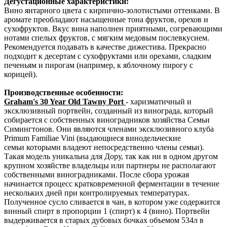
Дегустационные характеристики:
Вино янтарного цвета с кирпично-золотистыми оттенками. В
аромате преобладают насыщенные тона фруктов, орехов и
сухофруктов. Вкус вина наполнен приятными, согревающими
нотами спелых фруктов, с мягким медовым послевкусием.
Рекомендуется подавать в качестве дижестива. Прекрасно
подходит к десертам с сухофруктами или орехами, сладким
печеньям и пирогам (например, к яблочному пирогу с
корицей).
Производственные особенности:
Graham's 30 Year Old Tawny Port
- харизматичный и
эксклюзивный портвейн, созданный из винограда, который
собирается с собственных виноградников хозяйства Семьи
Симингтонов. Они являются членами эксклюзивного клуба
Primum Familiae Vini (выдающиеся винодельческие
семьи которыми владеют непосредственно члены семьи).
Такая модель уникальна для Дору, так как ни в одном другом
крупном хозяйстве владельцы или партнеры не располагают
собственными виноградниками. После сбора урожая
начинается процесс кратковременной ферментации в течение
нескольких дней при контролируемых температурах.
Полученное сусло сливается в чан, в котором уже содержится
винный спирт в пропорции 1 (спирт) к 4 (вино). Портвейн
выдерживается в старых дубовых бочках объемом 534л в