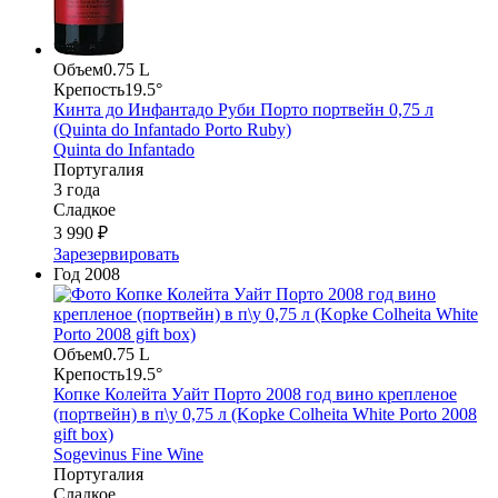
Объем
0.75 L
Крепость
19.5°
Кинта до Инфантадо Руби Порто портвейн 0,75 л
(Quinta do Infantado Porto Ruby)
Quinta do Infantado
Португалия
3 года
Сладкое
3 990 ₽
Зарезервировать
Год
2008
Объем
0.75 L
Крепость
19.5°
Копке Колейта Уайт Порто 2008 год вино крепленое
(портвейн) в п\у 0,75 л (Kopke Colheita White Porto 2008
gift box)
Sogevinus Fine Wine
Португалия
Сладкое