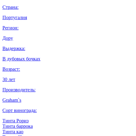
Страна:
Португалия
Регион:
Дору
Выдержка:
В дубовых бочках
Возраст:
30 лет
Производитель:
Graham`s
Сорт винограда:
Тинта Рориз
Тинта баррока
Тинта као