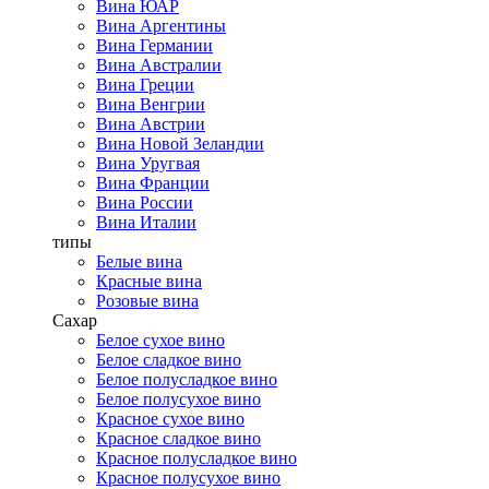
Вина ЮАР
Вина Аргентины
Вина Германии
Вина Австралии
Вина Греции
Вина Венгрии
Вина Австрии
Вина Новой Зеландии
Вина Уругвая
Вина Франции
Вина России
Вина Италии
типы
Белые вина
Красные вина
Розовые вина
Сахар
Белое сухое вино
Белое сладкое вино
Белое полусладкое вино
Белое полусухое вино
Красное сухое вино
Красное сладкое вино
Красное полусладкое вино
Красное полусухое вино