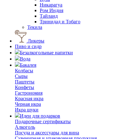
Никарагуа
Ром Индия
Тайланд
Тринидад и Тобаго
Текила
Ликеры
Пиво и сидр
Безалкогольные напитки
Вода
Бакалея
Колбасы
Сыры
Паштеты
Конфеты
Гастрономия
Красная икра
Черная икра
Икра щуки
Идеи для подарков
Подарочные сертификаты
Алкоголь
Посуда и аксессуары для вина
Сувенирная и упаковочная продукция