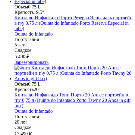
Объем
0.75 L
Крепость
19.5°
Кинта до Инфантадо Порто Резерва Эспесиаль портвейн
в п\у 0,75 л (Quinta do Infantado Porto Reserva Especial in
tube)
Quinta do Infantado
Португалия
5 лет
Сладкое
5 490 ₽
Зарезервировать
Объем
0.75 L
Крепость
20°
Кинта до Инфантадо Тони Порто 20 Аньес портвейн в
п\у 0,75 л (Quinta do Infantado Porto Tawny 20 Anos in gift
box)
Quinta do Infantado
Португалия
20 лет
Сладкое
17 490 ₽