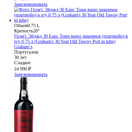
Зарезервировать
Объем
0.75 L
Крепость
20°
Грэм'с Эйджд 30 Еарс Тони вино ликерное (портвейн) в
п/у 0,75 л (Graham's 30 Year Old Tawny Port in tube)
Graham`s
Португалия
30 лет
Сладкое
24 990 ₽
Зарезервировать