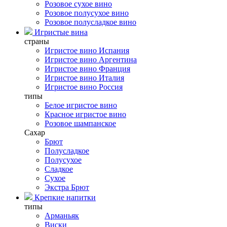
Розовое сухое вино
Розовое полусухое вино
Розовое полусладкое вино
Игристые вина
страны
Игристое вино Испания
Игристое вино Аргентина
Игристое вино Франция
Игристое вино Италия
Игристое вино Россия
типы
Белое игристое вино
Красное игристое вино
Розовое шампанское
Сахар
Брют
Полусладкое
Полусухое
Сладкое
Сухое
Экстра Брют
Крепкие напитки
типы
Арманьяк
Виски