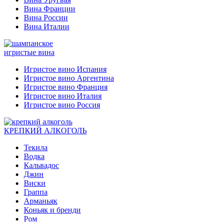
Вина Франции
Вина России
Вина Италии
игристые вина
Игристое вино Испания
Игристое вино Аргентина
Игристое вино Франция
Игристое вино Италия
Игристое вино Россия
КРЕПКИЙ АЛКОГОЛЬ
Текила
Водка
Кальвадос
Джин
Виски
Граппа
Арманьяк
Коньяк и бренди
Ром