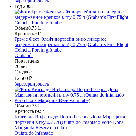
Зарезервировать
Год
2003
Объем
0.75 L
Крепость
20°
Грэм'с Фест Флайт портвейн вино ликерное
выдержанное крепкое в п\у 0,75 л (Graham's First Flight
Colheita Port in gift tube
Graham`s
Португалия
20 лет
Сладкое
12 500 ₽
Зарезервировать
Объем
0.75 L
Крепость
19.5°
Кинта до Инфантадо Порто Резерва Дона Маргарита
портвейн в п\у 0,75 л (Quinta do Infantado Porto Dona
Margarida Reserva in tube)
Quinta do Infantado