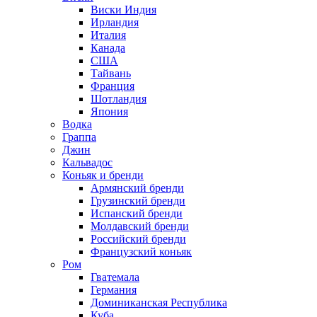
Виски Индия
Ирландия
Италия
Канада
США
Тайвань
Франция
Шотландия
Япония
Водка
Граппа
Джин
Кальвадос
Коньяк и бренди
Армянский бренди
Грузинский бренди
Испанский бренди
Молдавский бренди
Российский бренди
Французский коньяк
Ром
Гватемала
Германия
Доминиканская Республика
Куба