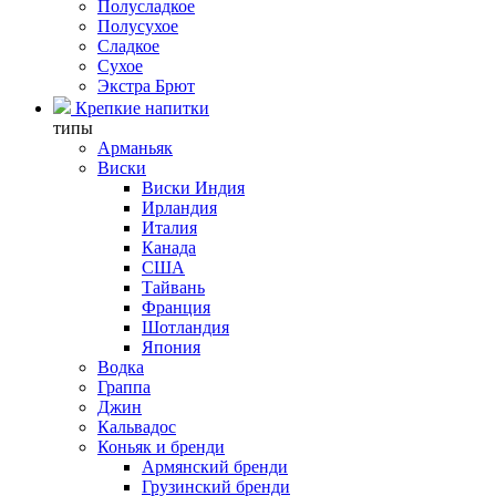
Полусладкое
Полусухое
Сладкое
Сухое
Экстра Брют
Крепкие напитки
типы
Арманьяк
Виски
Виски Индия
Ирландия
Италия
Канада
США
Тайвань
Франция
Шотландия
Япония
Водка
Граппа
Джин
Кальвадос
Коньяк и бренди
Армянский бренди
Грузинский бренди