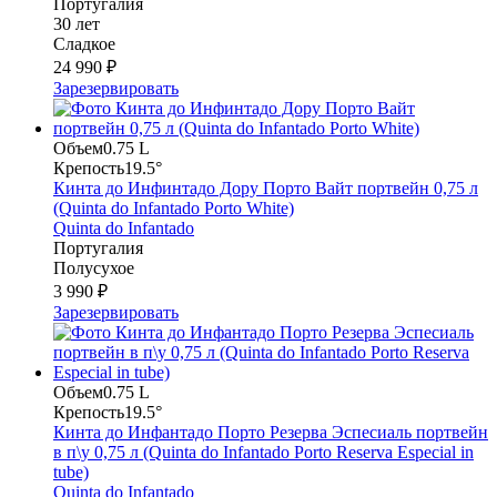
Португалия
30 лет
Сладкое
24 990 ₽
Зарезервировать
Объем
0.75 L
Крепость
19.5°
Кинта до Инфинтадо Дору Порто Вайт портвейн 0,75 л
(Quinta do Infantado Porto White)
Quinta do Infantado
Португалия
Полусухое
3 990 ₽
Зарезервировать
Объем
0.75 L
Крепость
19.5°
Кинта до Инфантадо Порто Резерва Эспесиаль портвейн
в п\у 0,75 л (Quinta do Infantado Porto Reserva Especial in
tube)
Quinta do Infantado