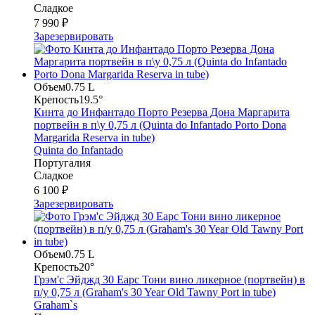
Сладкое
7 990 ₽
Зарезервировать
Объем
0.75 L
Крепость
19.5°
Кинта до Инфантадо Порто Резерва Дона Маргарита
портвейн в п\у 0,75 л (Quinta do Infantado Porto Dona
Margarida Reserva in tube)
Quinta do Infantado
Португалия
Сладкое
6 100 ₽
Зарезервировать
Объем
0.75 L
Крепость
20°
Грэм'с Эйджд 30 Еарс Тони вино ликерное (портвейн) в
п/у 0,75 л (Graham's 30 Year Old Tawny Port in tube)
Graham`s