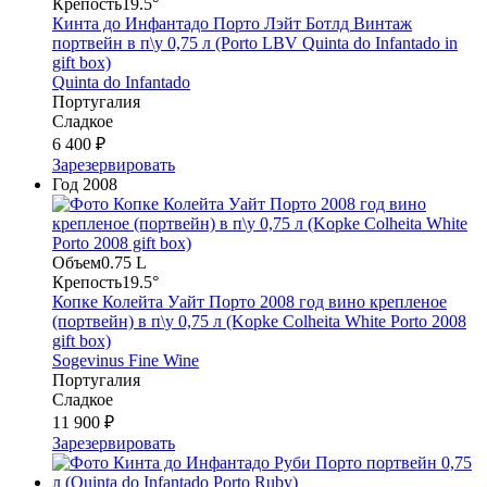
Крепость
19.5°
Кинта до Инфантадо Порто Лэйт Ботлд Винтаж
портвейн в п\у 0,75 л (Porto LBV Quinta do Infantado in
gift box)
Quinta do Infantado
Португалия
Сладкое
6 400 ₽
Зарезервировать
Год
2008
Объем
0.75 L
Крепость
19.5°
Копке Колейта Уайт Порто 2008 год вино крепленое
(портвейн) в п\у 0,75 л (Kopke Colheita White Porto 2008
gift box)
Sogevinus Fine Wine
Португалия
Сладкое
11 900 ₽
Зарезервировать