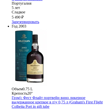
Португалия
5 лет
Сладкое
5 490 ₽
Зарезервировать
Год
2003
Объем
0.75 L
Крепость
20°
Грэм'с Фест Флайт портвейн вино ликерное
выдержанное крепкое в п\у 0,75 л (Graham's First Flight
Colheita Port in gift tube