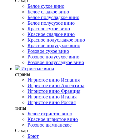
Сахар
Белое сухое вино
Белое сладкое вино
Белое полусладкое вино
Белое полусухое вино
Красное сухое вино
Красное сладкое вино
Красное полусладкое вино
Красное полусухое вино
Розовое сухое вино
Розовое полусухое вино
Розовое полусладкое вино
Игристые вина
страны
Игристое вино Испания
Игристое вино Аргентина
Игристое вино Франция
Игристое вино Италия
Игристое вино Россия
типы
Белое игристое вино
Красное игристое вино
Розовое шампанское
Сахар
Брют