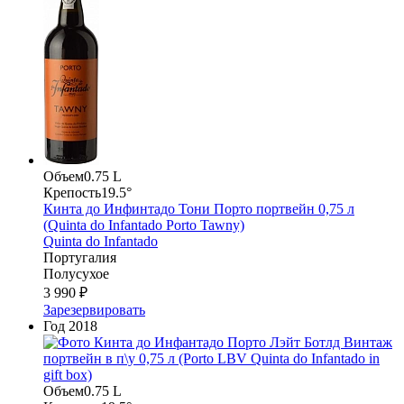
Объем
0.75 L
Крепость
19.5°
Кинта до Инфинтадо Тони Порто портвейн 0,75 л
(Quinta do Infantado Portо Tawny)
Quinta do Infantado
Португалия
Полусухое
3 990 ₽
Зарезервировать
Год
2018
Объем
0.75 L