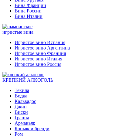
Вина Франции
Вина России
Вина Италии
игристые вина
Игристое вино Испания
Игристое вино Аргентина
Игристое вино Франция
Игристое вино Италия
Игристое вино Россия
КРЕПКИЙ АЛКОГОЛЬ
Текила
Водка
Кальвадос
Джин
Виски
Граппа
Арманьяк
Коньяк и бренди
Ром