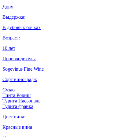
Дору
Выдержка:
В дубовых бочках
Возраст:
10 лет
Производитель:
Sogevinus Fine Wine
Сорт винограда:
Сузао
Тинта Рориш
Турига Насьональ
Турига франка
Цвет вина:
Красные вина