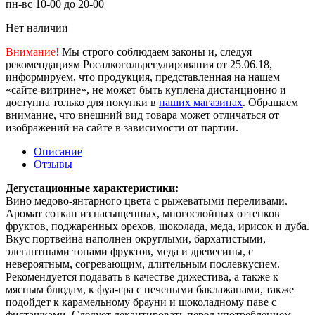
пн-вс 10-00 до 20-00
Нет наличии
Внимание!
Мы строго соблюдаем законы и, следуя
рекомендациям Росалкогольрегулирования от 25.06.18,
информируем, что продукция, представленная на нашем
«сайте-витрине», не может быть куплена дистанционно и
доступна только для покупки в
наших магазинах
. Обращаем
внимание, что внешний вид товара может отличаться от
изображений на сайте в зависимости от партии.
Описание
Отзывы
Дегустационные характеристики:
Вино медово-янтарного цвета с рыжеватыми переливами.
Аромат соткан из насыщенных, многослойных оттенков
фруктов, поджаренных орехов, шоколада, меда, ирисок и дуба.
Вкус портвейна наполнен округлыми, бархатистыми,
элегантными тонами фруктов, меда и древесины, с
невероятным, согревающим, длительным послевкусием.
Рекомендуется подавать в качестве дижестива, а также к
мясным блюдам, к фуа-гра с печеными баклажанами, также
подойдет к карамельному брауни и шоколадному паве с
фисташками. Следует декантировать перед употреблением.