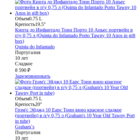
Объем
0.75 L
Крепость
19.5°
Кинта до Инфантадо Тони Порто 10 Аньес портвейн в
п\у 0,75 л (Quinta do Infantado Porto Tawny 10 Anos in gift
box)
Quinta do Infantado
Португалия
10 лет
Сладкое
8 590 ₽
Зарезервировать
Объем
0.75 L
Крепость
20°
Грэм'с Эйджд 10 Еарс Тони вино красное сладкое
(портвейн) в п/у 0,75 л (Graham's 10 Year Old Tawny Port
in tube)
Graham`s
Португалия
10 лет