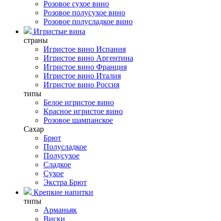
Розовое сухое вино
Розовое полусухое вино
Розовое полусладкое вино
Игристые вина
страны
Игристое вино Испания
Игристое вино Аргентина
Игристое вино Франция
Игристое вино Италия
Игристое вино Россия
типы
Белое игристое вино
Красное игристое вино
Розовое шампанское
Сахар
Брют
Полусладкое
Полусухое
Сладкое
Сухое
Экстра Брют
Крепкие напитки
типы
Арманьяк
Виски