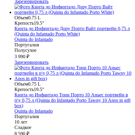
Зарезервировать
Объем
0.75 L
Крепость
19.5°
Кинта до Инфинтадо Дору Порто Вайт портвейн 0,75 л
(Quinta do Infantado Porto White)
Quinta do Infantado
Португалия
Полусухое
3 990 ₽
Зарезервировать
Объем
0.75 L
Крепость
19.5°
Кинта до Инфантадо Тони Порто 10 Аньес портвейн в
п\у 0,75 л (Quinta do Infantado Porto Tawny 10 Anos in gift
box)
Quinta do Infantado
Португалия
10 лет
Сладкое
8 590 ₽