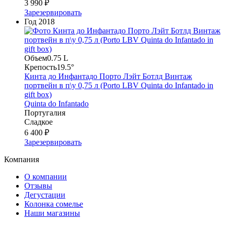
3 990 ₽
Зарезервировать
Год
2018
Объем
0.75 L
Крепость
19.5°
Кинта до Инфантадо Порто Лэйт Ботлд Винтаж
портвейн в п\у 0,75 л (Porto LBV Quinta do Infantado in
gift box)
Quinta do Infantado
Португалия
Сладкое
6 400 ₽
Зарезервировать
Компания
О компании
Отзывы
Дегустации
Колонка сомелье
Наши магазины