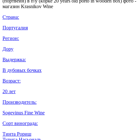
Страна:
Португалия
Регион:
Дору
Выдержка:
В дубовых бочках
Возраст:
20 лет
Производитель:
Sogevinus Fine Wine
Сорт винограда:
Тинта Рориш
Турига Насьональ