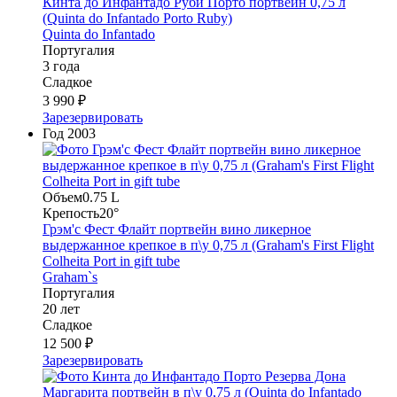
Кинта до Инфантадо Руби Порто портвейн 0,75 л
(Quinta do Infantado Porto Ruby)
Quinta do Infantado
Португалия
3 года
Сладкое
3 990 ₽
Зарезервировать
Год
2003
Объем
0.75 L
Крепость
20°
Грэм'с Фест Флайт портвейн вино ликерное
выдержанное крепкое в п\у 0,75 л (Graham's First Flight
Colheita Port in gift tube
Graham`s
Португалия
20 лет
Сладкое
12 500 ₽
Зарезервировать