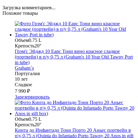
Загрузка комментариев...
Похожие товары
Объем
0.75 L
Крепость
20°
Грэм'с Эйджд 10 Еарс Тони вино красное сладкое
(портвейн) в п/у 0,75 л (Graham's 10 Year Old Tawny Port
in tube)
Graham`s
Португалия
10 лет
Сладкое
7 990 ₽
Зарезервировать
Объем
0.75 L
Крепость
20°
Кинта до Инфантадо Тони Порто 20 Аньес портвейн в
п\у 0,75 л (Quinta do Infantado Porto Tawny 20 Anos in gift