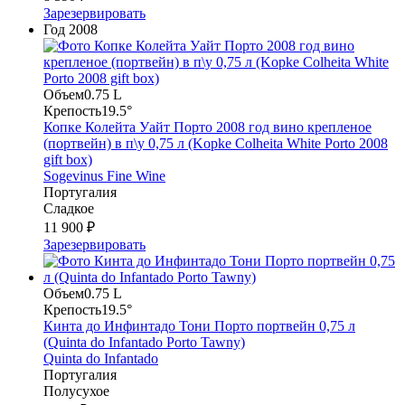
Зарезервировать
Год
2008
Объем
0.75 L
Крепость
19.5°
Копке Колейта Уайт Порто 2008 год вино крепленое
(портвейн) в п\у 0,75 л (Kopke Colheita White Porto 2008
gift box)
Sogevinus Fine Wine
Португалия
Сладкое
11 900 ₽
Зарезервировать
Объем
0.75 L
Крепость
19.5°
Кинта до Инфинтадо Тони Порто портвейн 0,75 л
(Quinta do Infantado Portо Tawny)
Quinta do Infantado
Португалия
Полусухое