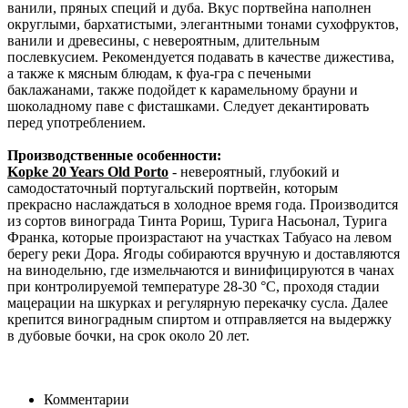
ванили, пряных специй и дуба. Вкус портвейна наполнен
округлыми, бархатистыми, элегантными тонами сухофруктов,
ванили и древесины, с невероятным, длительным
послевкусием. Рекомендуется подавать в качестве дижестива,
а также к мясным блюдам, к фуа-гра с печеными
баклажанами, также подойдет к карамельному брауни и
шоколадному паве с фисташками. Следует декантировать
перед употреблением.
Производственные особенности:
Kopke 20 Years Old Porto
- невероятный, глубокий и
самодостаточный португальский портвейн, которым
прекрасно наслаждаться в холодное время года. Производится
из сортов винограда Тинта Рориш, Турига Насьонал, Турига
Франка, которые произрастают на участках Табуасо на левом
берегу реки Дора. Ягоды собираются вручную и доставляются
на винодельню, где измельчаются и винифицируются в чанах
при контролируемой температуре 28-30 °С, проходя стадии
мацерации на шкурках и регулярную перекачку сусла. Далее
крепится виноградным спиртом и отправляется на выдержку
в дубовые бочки, на срок около 20 лет.
Комментарии