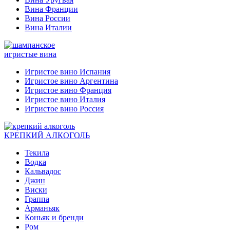
Вина Франции
Вина России
Вина Италии
игристые вина
Игристое вино Испания
Игристое вино Аргентина
Игристое вино Франция
Игристое вино Италия
Игристое вино Россия
КРЕПКИЙ АЛКОГОЛЬ
Текила
Водка
Кальвадос
Джин
Виски
Граппа
Арманьяк
Коньяк и бренди
Ром