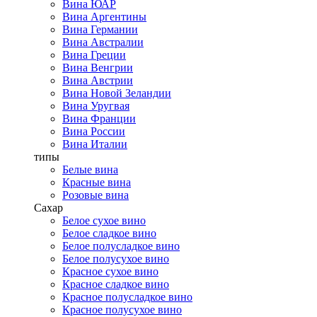
Вина ЮАР
Вина Аргентины
Вина Германии
Вина Австралии
Вина Греции
Вина Венгрии
Вина Австрии
Вина Новой Зеландии
Вина Уругвая
Вина Франции
Вина России
Вина Италии
типы
Белые вина
Красные вина
Розовые вина
Сахар
Белое сухое вино
Белое сладкое вино
Белое полусладкое вино
Белое полусухое вино
Красное сухое вино
Красное сладкое вино
Красное полусладкое вино
Красное полусухое вино