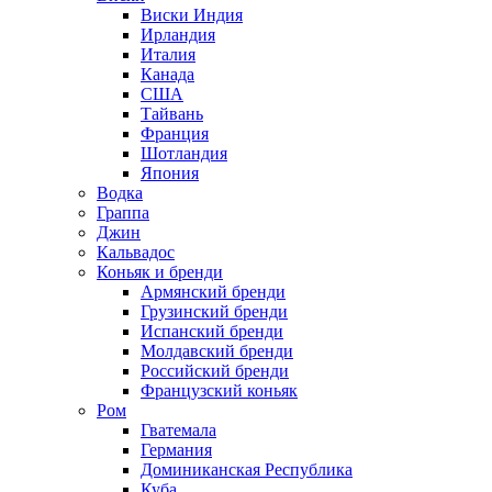
Виски Индия
Ирландия
Италия
Канада
США
Тайвань
Франция
Шотландия
Япония
Водка
Граппа
Джин
Кальвадос
Коньяк и бренди
Армянский бренди
Грузинский бренди
Испанский бренди
Молдавский бренди
Российский бренди
Французский коньяк
Ром
Гватемала
Германия
Доминиканская Республика
Куба