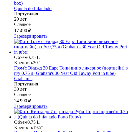
box)
Quinta do Infantado
Португалия
20 лет
Сладкое
17 490 ₽
Зарезервировать
Объем
0.75 L
Крепость
20°
Грэм'с Эйджд 30 Еарс Тони вино ликерное (портвейн) в
п/у 0,75 л (Graham's 30 Year Old Tawny Port in tube)
Graham`s
Португалия
30 лет
Сладкое
24 990 ₽
Зарезервировать
Объем
0.75 L
Крепость
19.5°