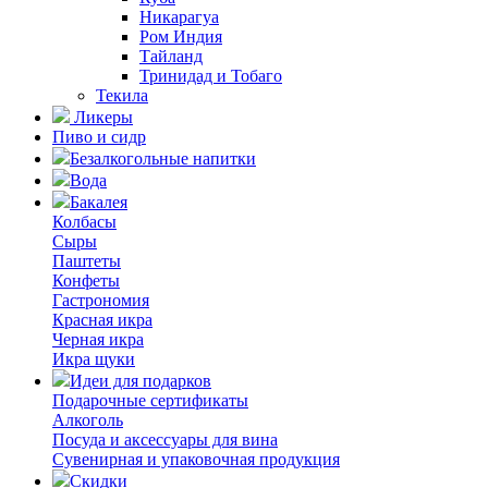
Никарагуа
Ром Индия
Тайланд
Тринидад и Тобаго
Текила
Ликеры
Пиво и сидр
Безалкогольные напитки
Вода
Бакалея
Колбасы
Сыры
Паштеты
Конфеты
Гастрономия
Красная икра
Черная икра
Икра щуки
Идеи для подарков
Подарочные сертификаты
Алкоголь
Посуда и аксессуары для вина
Сувенирная и упаковочная продукция
Скидки