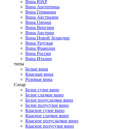
Вина ЮАР
Вина Аргентины
Вина Германии
Вина Австралии
Вина Греции
Вина Венгрии
Вина Австрии
Вина Новой Зеландии
Вина Уругвая
Вина Франции
Вина России
Вина Италии
типы
Белые вина
Красные вина
Розовые вина
Сахар
Белое сухое вино
Белое сладкое вино
Белое полусладкое вино
Белое полусухое вино
Красное сухое вино
Красное сладкое вино
Красное полусладкое вино
Красное полусухое вино