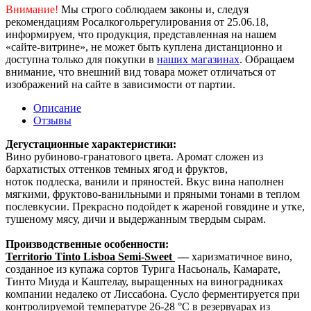
Внимание!
Мы строго соблюдаем законы и, следуя
рекомендациям Росалкогольрегулирования от 25.06.18,
информируем, что продукция, представленная на нашем
«сайте-витрине», не может быть куплена дистанционно и
доступна только для покупки в
наших магазинах
. Обращаем
внимание, что внешний вид товара может отличаться от
изображений на сайте в зависимости от партии.
Описание
Отзывы
Дегустационные характеристики:
Вино рубиново-гранатового цвета. Аромат сложен из
бархатистых оттенков темных ягод и фруктов,
ноток подлеска, ванили и пряностей. Вкус вина наполнен
мягкими, фруктово-ванильными и пряными тонами в теплом
послевкусии. Прекрасно подойдет к жареной говядине и утке,
тушеному мясу, дичи и выдержанным твердым сырам.
Производственные особенности:
Territorio Tinto Lisboa Semi-Sweet
—
харизматичное вино,
созданное из купажа сортов Турига Насьональ, Камарате,
Тинто Миуда и Каштелау, выращенных на виноградниках
компании недалеко от Лиссабона. Сусло ферментируется при
контролируемой температуре 26-28 °С в резервуарах из