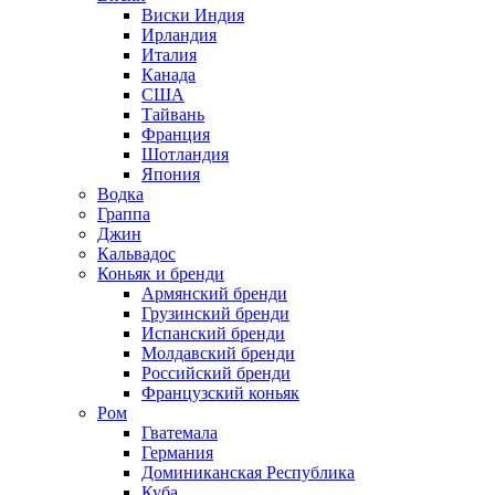
Виски Индия
Ирландия
Италия
Канада
США
Тайвань
Франция
Шотландия
Япония
Водка
Граппа
Джин
Кальвадос
Коньяк и бренди
Армянский бренди
Грузинский бренди
Испанский бренди
Молдавский бренди
Российский бренди
Французский коньяк
Ром
Гватемала
Германия
Доминиканская Республика
Куба