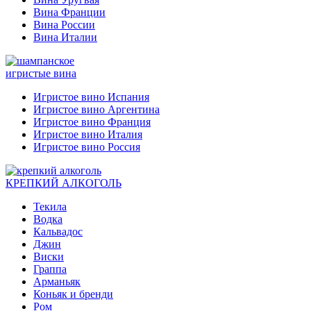
Вина Франции
Вина России
Вина Италии
игристые вина
Игристое вино Испания
Игристое вино Аргентина
Игристое вино Франция
Игристое вино Италия
Игристое вино Россия
КРЕПКИЙ АЛКОГОЛЬ
Текила
Водка
Кальвадос
Джин
Виски
Граппа
Арманьяк
Коньяк и бренди
Ром