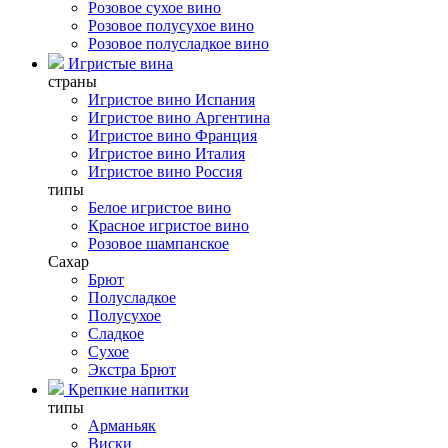
Розовое сухое вино
Розовое полусухое вино
Розовое полусладкое вино
Игристые вина
страны
Игристое вино Испания
Игристое вино Аргентина
Игристое вино Франция
Игристое вино Италия
Игристое вино Россия
типы
Белое игристое вино
Красное игристое вино
Розовое шампанское
Сахар
Брют
Полусладкое
Полусухое
Сладкое
Сухое
Экстра Брют
Крепкие напитки
типы
Арманьяк
Виски