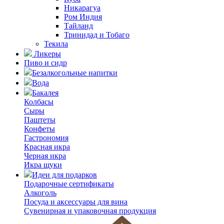
Никарагуа
Ром Индия
Тайланд
Тринидад и Тобаго
Текила
Ликеры
Пиво и сидр
Безалкогольные напитки
Вода
Бакалея
Колбасы
Сыры
Паштеты
Конфеты
Гастрономия
Красная икра
Черная икра
Икра щуки
Идеи для подарков
Подарочные сертификаты
Алкоголь
Посуда и аксессуары для вина
Сувенирная и упаковочная продукция