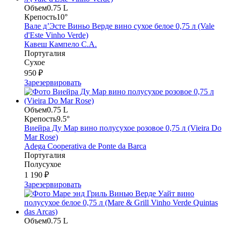
Объем
0.75 L
Крепость
10°
Вале д’Эсте Виньо Верде вино сухое белое 0,75 л (Vale
d'Este Vinho Verde)
Кавеш Кампело С.А.
Португалия
Сухое
950 ₽
Зарезервировать
Объем
0.75 L
Крепость
9.5°
Виейра Ду Мар вино полусухое розовое 0,75 л (Vieira Do
Mar Rose)
Adega Cooperativa de Ponte da Barca
Португалия
Полусухое
1 190 ₽
Зарезервировать
Объем
0.75 L