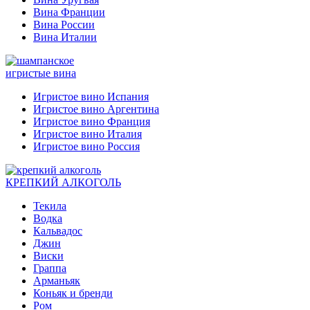
Вина Франции
Вина России
Вина Италии
игристые вина
Игристое вино Испания
Игристое вино Аргентина
Игристое вино Франция
Игристое вино Италия
Игристое вино Россия
КРЕПКИЙ АЛКОГОЛЬ
Текила
Водка
Кальвадос
Джин
Виски
Граппа
Арманьяк
Коньяк и бренди
Ром