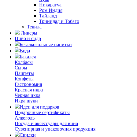
Никарагуа
Ром Индия
Тайланд
Тринидад и Тобаго
Текила
Ликеры
Пиво и сидр
Безалкогольные напитки
Вода
Бакалея
Колбасы
Сыры
Паштеты
Конфеты
Гастрономия
Красная икра
Черная икра
Икра щуки
Идеи для подарков
Подарочные сертификаты
Алкоголь
Посуда и аксессуары для вина
Сувенирная и упаковочная продукция
Скидки