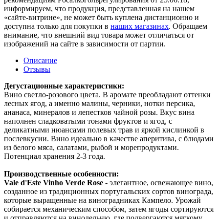
информируем, что продукция, представленная на нашем
«сайте-витрине», не может быть куплена дистанционно и
доступна только для покупки в
наших магазинах
. Обращаем
внимание, что внешний вид товара может отличаться от
изображений на сайте в зависимости от партии.
Описание
Отзывы
Дегустационные характеристики:
Вино светло-розового цвета. В аромате преобладают оттенки
лесных ягод, а именно малины, черники, нотки персика,
ананаса, минералов и лепестков чайной розы. Вкус вина
наполнен сладковатыми тонами фруктов и ягод, с
деликатными нюансами полевых трав и яркой кислинкой в
послевкусии. Вино идеально в качестве аперитива, с блюдами
из белого мяса, салатами, рыбой и морепродуктами.
Потенциал хранения 2-3 года.
Производственные особенности:
Vale d'Este Vinho Verde Rose
- элегантное, освежающее вино,
созданное из традиционных португальских сортов винограда,
которые выращенные на виноградниках Кампело. Урожай
собирается механическим способом, затем ягоды сортируются
и отправляются на винодельню, где подвергаются мягкому