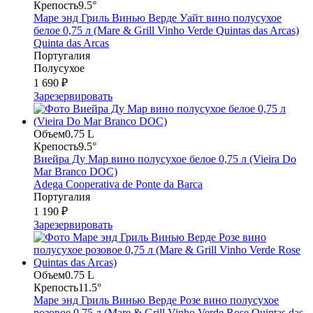
Крепость
9.5°
Маре энд Гриль Винью Верде Уайт вино полусухое
белое 0,75 л (Mare & Grill Vinho Verde Quintas das Arcas)
Quinta das Arcas
Португалия
Полусухое
1 690 ₽
Зарезервировать
Объем
0.75 L
Крепость
9.5°
Виейра Ду Мар вино полусухое белое 0,75 л (Vieira Do
Mar Branco DOC)
Adega Cooperativa de Ponte da Barca
Португалия
1 190 ₽
Зарезервировать
Объем
0.75 L
Крепость
11.5°
Маре энд Гриль Винью Верде Розе вино полусухое
розовое 0,75 л (Mare & Grill Vinho Verde Rose Quintas das