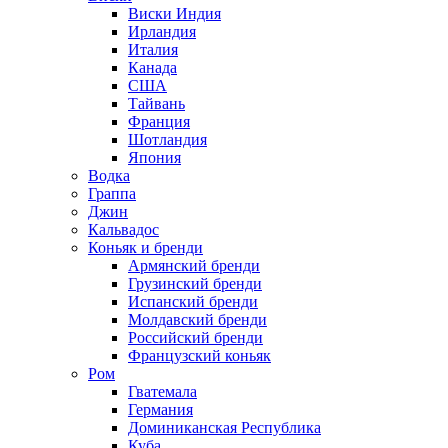
Виски Индия
Ирландия
Италия
Канада
США
Тайвань
Франция
Шотландия
Япония
Водка
Граппа
Джин
Кальвадос
Коньяк и бренди
Армянский бренди
Грузинский бренди
Испанский бренди
Молдавский бренди
Российский бренди
Французский коньяк
Ром
Гватемала
Германия
Доминиканская Республика
Куба