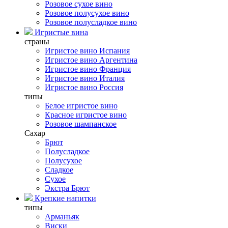
Розовое сухое вино
Розовое полусухое вино
Розовое полусладкое вино
Игристые вина
страны
Игристое вино Испания
Игристое вино Аргентина
Игристое вино Франция
Игристое вино Италия
Игристое вино Россия
типы
Белое игристое вино
Красное игристое вино
Розовое шампанское
Сахар
Брют
Полусладкое
Полусухое
Сладкое
Сухое
Экстра Брют
Крепкие напитки
типы
Арманьяк
Виски