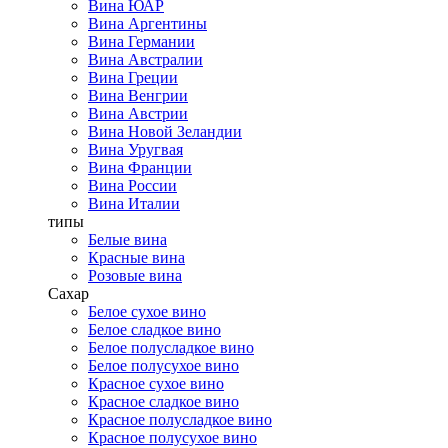
Вина ЮАР
Вина Аргентины
Вина Германии
Вина Австралии
Вина Греции
Вина Венгрии
Вина Австрии
Вина Новой Зеландии
Вина Уругвая
Вина Франции
Вина России
Вина Италии
типы
Белые вина
Красные вина
Розовые вина
Сахар
Белое сухое вино
Белое сладкое вино
Белое полусладкое вино
Белое полусухое вино
Красное сухое вино
Красное сладкое вино
Красное полусладкое вино
Красное полусухое вино