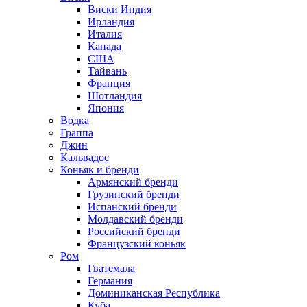
Виски Индия
Ирландия
Италия
Канада
США
Тайвань
Франция
Шотландия
Япония
Водка
Граппа
Джин
Кальвадос
Коньяк и бренди
Армянский бренди
Грузинский бренди
Испанский бренди
Молдавский бренди
Российский бренди
Французский коньяк
Ром
Гватемала
Германия
Доминиканская Республика
Куба