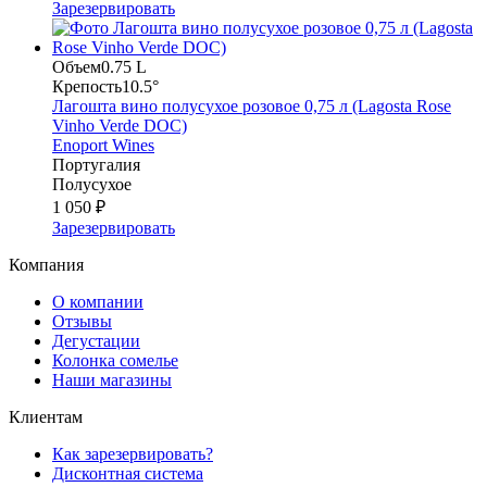
Зарезервировать
Объем
0.75 L
Крепость
10.5°
Лагошта вино полусухое розовое 0,75 л (Lagosta Rose
Vinho Verde DOC)
Enoport Wines
Португалия
Полусухое
1 050 ₽
Зарезервировать
Компания
О компании
Отзывы
Дегустации
Колонка сомелье
Наши магазины
Клиентам
Как зарезервировать?
Дисконтная система