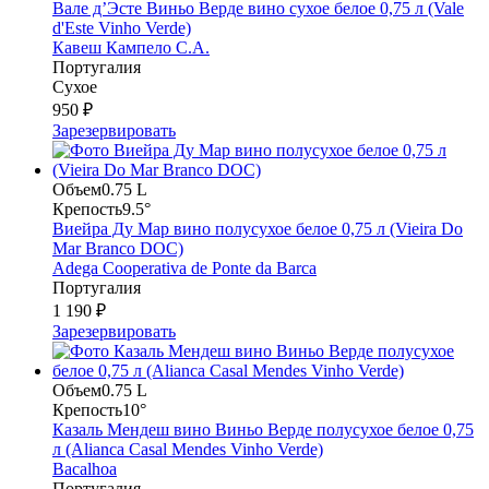
Вале д’Эсте Виньо Верде вино сухое белое 0,75 л (Vale
d'Este Vinho Verde)
Кавеш Кампело С.А.
Португалия
Сухое
950 ₽
Зарезервировать
Объем
0.75 L
Крепость
9.5°
Виейра Ду Мар вино полусухое белое 0,75 л (Vieira Do
Mar Branco DOC)
Adega Cooperativa de Ponte da Barca
Португалия
1 190 ₽
Зарезервировать
Объем
0.75 L
Крепость
10°
Казаль Мендеш вино Виньо Верде полусухое белое 0,75
л (Alianca Casal Mendes Vinho Verde)
Bacalhoa
Португалия