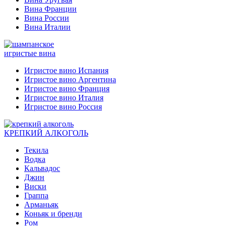
Вина Франции
Вина России
Вина Италии
игристые вина
Игристое вино Испания
Игристое вино Аргентина
Игристое вино Франция
Игристое вино Италия
Игристое вино Россия
КРЕПКИЙ АЛКОГОЛЬ
Текила
Водка
Кальвадос
Джин
Виски
Граппа
Арманьяк
Коньяк и бренди
Ром