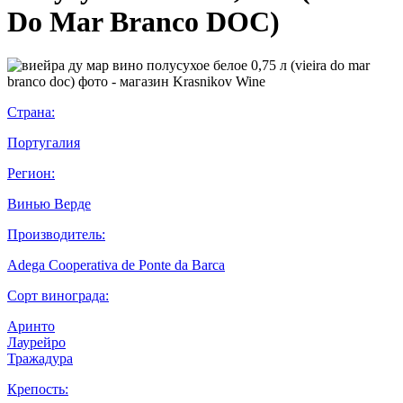
Do Mar Branco DOC)
Страна:
Португалия
Регион:
Винью Верде
Производитель:
Adega Cooperativa de Ponte da Barca
Сорт винограда:
Аринто
Лаурейро
Тражадура
Крепость: