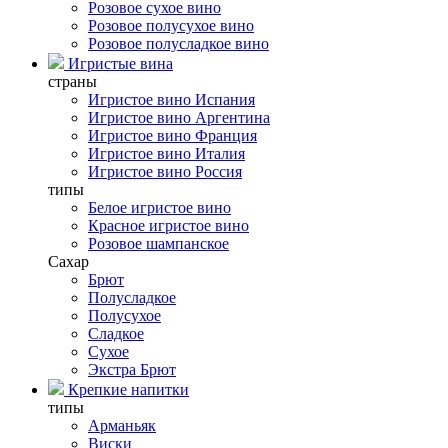
Розовое сухое вино
Розовое полусухое вино
Розовое полусладкое вино
Игристые вина
страны
Игристое вино Испания
Игристое вино Аргентина
Игристое вино Франция
Игристое вино Италия
Игристое вино Россия
типы
Белое игристое вино
Красное игристое вино
Розовое шампанское
Сахар
Брют
Полусладкое
Полусухое
Сладкое
Сухое
Экстра Брют
Крепкие напитки
типы
Арманьяк
Виски