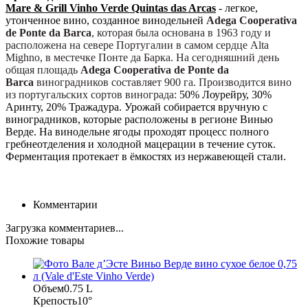
Mare & Grill Vinho Verde Quintas das Arcas
- легкое,
утонченное вино, созданное винодельней
Adega Cooperativa
de Ponte da Barca
, которая была основана в 1963 году и
расположена на севере Португалии в самом сердце Alta
Mighno, в местечке Понте да Барка.
На сегодняшний день
общая площадь
Adega Cooperativa de Ponte da
Barca
виноградников составляет 900 га. Производится вино
из португальских сортов винограда:
50% Лоурейру, 30%
Аринту, 20% Тражадура. Урожай собирается вручную с
виноградников, которые расположены в регионе Винью
Верде. На винодельне ягоды проходят процесс полного
гребнеотделения и холодной мацерации в течение суток.
Ферментация протекает в ёмкостях из нержавеющей стали.
Комментарии
Загрузка комментариев...
Похожие товары
Объем
0.75 L
Крепость
10°