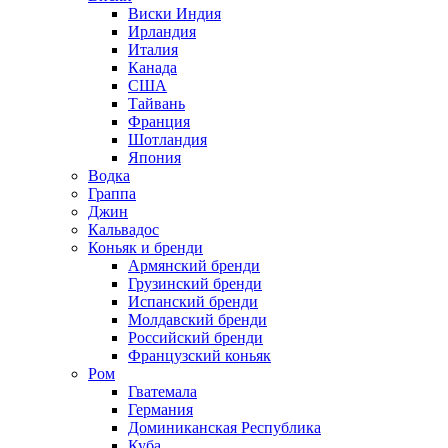
Виски Индия
Ирландия
Италия
Канада
США
Тайвань
Франция
Шотландия
Япония
Водка
Граппа
Джин
Кальвадос
Коньяк и бренди
Армянский бренди
Грузинский бренди
Испанский бренди
Молдавский бренди
Российский бренди
Французский коньяк
Ром
Гватемала
Германия
Доминиканская Республика
Куба