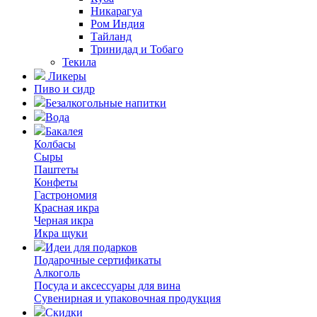
Никарагуа
Ром Индия
Тайланд
Тринидад и Тобаго
Текила
Ликеры
Пиво и сидр
Безалкогольные напитки
Вода
Бакалея
Колбасы
Сыры
Паштеты
Конфеты
Гастрономия
Красная икра
Черная икра
Икра щуки
Идеи для подарков
Подарочные сертификаты
Алкоголь
Посуда и аксессуары для вина
Сувенирная и упаковочная продукция
Скидки