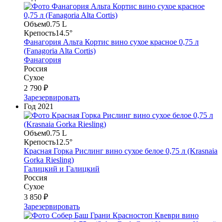
Объем
0.75 L
Крепость
14.5°
Фанагория Альта Кортис вино сухое красное 0,75 л
(Fanagoria Alta Cortis)
Фанагория
Россия
Сухое
2 790 ₽
Зарезервировать
Год
2021
Объем
0.75 L
Крепость
12.5°
Красная Горка Рислинг вино сухое белое 0,75 л (Krasnaia
Gorka Riesling)
Галицкий и Галицкий
Россия
Сухое
3 850 ₽
Зарезервировать