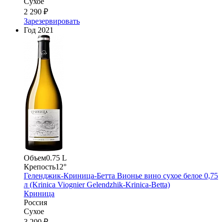
Сухое
2 290 ₽
Зарезервировать
Год
2021
Объем
0.75 L
Крепость
12°
Геленджик-Криница-Бетта Вионье вино сухое белое 0,75
л (Krinica Viognier Gelendzhik-Krinica-Betta)
Криница
Россия
Сухое
3 200 ₽