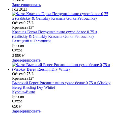
Зарезервировать
Год
2023
Объем
0.75 L
Крепость
13°
Красная Горка Петрушка вино сухое белое 0,75 л
(Galitskiy & Galitskiy Krasnaia Gorka Petrouchka)
Галицкий и Галицкий
Россия
Сухое
3 990 ₽
Зарезервировать
Объем
0.75 L
Крепость
12°
Высокий Берег Рислинг вино сухое белое 0,75 л (Visokiy
Bereg Riesling Dry White)
Кубань-Вино
Россия
Сухое
650 ₽
Зарезервировать