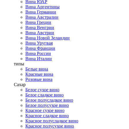
Вина ЮАР
Вина Аргентины
Вина Германии
Вина Австралии
Вина Греции
Вина Венгрии
Вина Австрии
Вина Новой Зеландии
Вина Уругвая
Вина Франции
Вина России
Вина Италии
типы
Белые вина
Красные вина
Розовые вина
Сахар
Белое сухое вино
Белое сладкое вино
Белое полусладкое вино
Белое полусухое вино
Красное сухое вино
Красное сладкое вино
Красное полусладкое вино
Красное полусухое вино