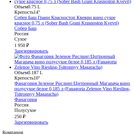
Объем
0.75 L
Крепость
14°
Собер Баш Грани Красностоп Квеври вино сухое
красное 0,75 л (Sober Bash Grani Krasnostop Kvevri)
Собер Баш
Россия
Сухое
1 950 ₽
Зарезервировать
Объем
0.187 L
Крепость
10°
Фанагория Зеленое Рислинг/Цитронный Магарача вино
полусухое белое 0,185 л (Fanagoria Zelenoe Vino Riesling-
Tsitronnyy Magaracha)
Фанагория
Россия
Полусухое
250 ₽
Зарезервировать
Компания