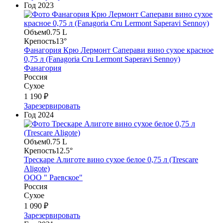
Год
2023
Объем
0.75 L
Крепость
13°
Фанагория Крю Лермонт Саперави вино сухое красное
0,75 л (Fanagoria Cru Lermont Saperavi Sennoy)
Фанагория
Россия
Сухое
1 190 ₽
Зарезервировать
Год
2024
Объем
0.75 L
Крепость
12.5°
Трескаре Алиготе вино сухое белое 0,75 л (Trescare
Aligote)
ООО " Раевское"
Россия
Сухое
1 090 ₽
Зарезервировать