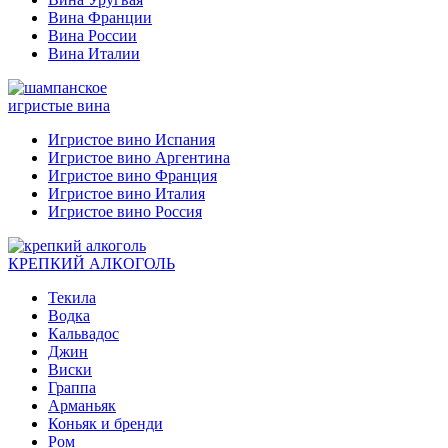
Вина Франции
Вина России
Вина Италии
игристые вина
Игристое вино Испания
Игристое вино Аргентина
Игристое вино Франция
Игристое вино Италия
Игристое вино Россия
КРЕПКИЙ АЛКОГОЛЬ
Текила
Водка
Кальвадос
Джин
Виски
Граппа
Арманьяк
Коньяк и бренди
Ром