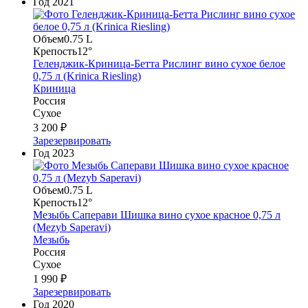
Год
2021
Объем
0.75 L
Крепость
12°
Геленджик-Криница-Бетта Рислинг вино сухое белое
0,75 л (Krinica Riesling)
Криница
Россия
Сухое
3 200 ₽
Зарезервировать
Год
2023
Объем
0.75 L
Крепость
12°
Мезыбь Саперави Шишка вино сухое красное 0,75 л
(Mezyb Saperavi)
Мезыбь
Россия
Сухое
1 990 ₽
Зарезервировать
Год
2020