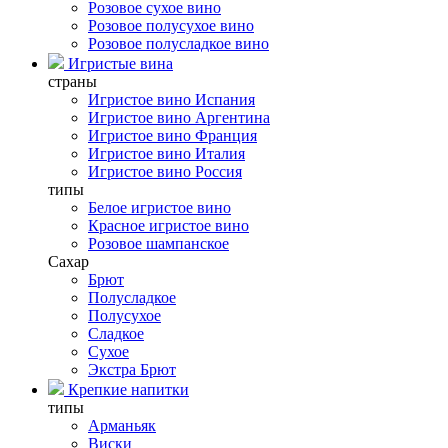
Розовое сухое вино
Розовое полусухое вино
Розовое полусладкое вино
Игристые вина
страны
Игристое вино Испания
Игристое вино Аргентина
Игристое вино Франция
Игристое вино Италия
Игристое вино Россия
типы
Белое игристое вино
Красное игристое вино
Розовое шампанское
Сахар
Брют
Полусладкое
Полусухое
Сладкое
Сухое
Экстра Брют
Крепкие напитки
типы
Арманьяк
Виски