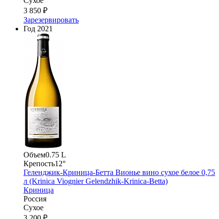
Сухое
3 850 ₽
Зарезервировать
Год
2021
Объем
0.75 L
Крепость
12°
Геленджик-Криница-Бетта Вионье вино сухое белое 0,75
л (Krinica Viognier Gelendzhik-Krinica-Betta)
Криница
Россия
Сухое
3 200 ₽