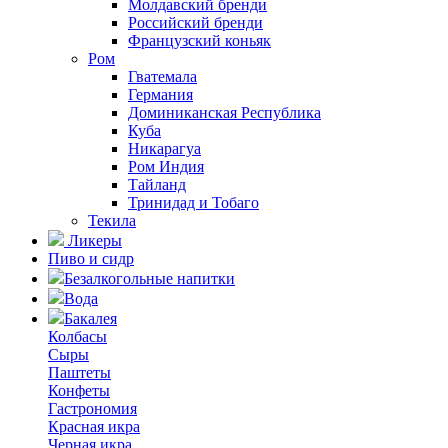
Молдавский бренди
Российский бренди
Французский коньяк
Ром
Гватемала
Германия
Доминиканская Республика
Куба
Никарагуа
Ром Индия
Тайланд
Тринидад и Тобаго
Текила
Ликеры
Пиво и сидр
Безалкогольные напитки
Вода
Бакалея
Колбасы
Сыры
Паштеты
Конфеты
Гастрономия
Красная икра
Черная икра