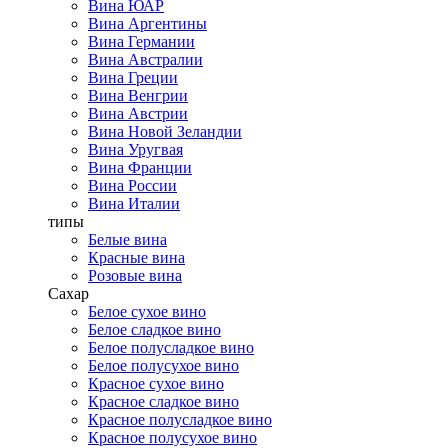
Вина ЮАР
Вина Аргентины
Вина Германии
Вина Австралии
Вина Греции
Вина Венгрии
Вина Австрии
Вина Новой Зеландии
Вина Уругвая
Вина Франции
Вина России
Вина Италии
типы
Белые вина
Красные вина
Розовые вина
Сахар
Белое сухое вино
Белое сладкое вино
Белое полусладкое вино
Белое полусухое вино
Красное сухое вино
Красное сладкое вино
Красное полусладкое вино
Красное полусухое вино