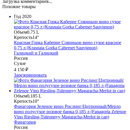
Загрузка комментариев...
Похожие товары
Год
2020
Объем
0.75 L
Крепость
14°
Красная Горка Каберне Совиньон вино сухое красное
0,75 л (Krasnaia Gorka Cabernet Sauvignon)
Галицкий и Галицкий
Россия
Сухое
4 150 ₽
Зарезервировать
Объем
0,185 L
Крепость
10°
Фанагория Зеленое вино Рислинг/Цитронный/Мерло
вино полусухое розовое банка 0,185 л (Fanagoria Zelenoe
Vino Riesling-Tsitronnyy Magaracha-Merlot in can)
Фанагория
Россия