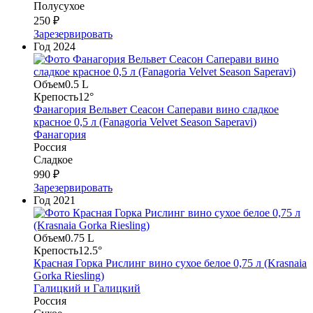
Полусухое
250 ₽
Зарезервировать
Год
2024
Объем
0.5 L
Крепость
12°
Фанагория Вельвет Сеасон Саперави вино сладкое
красное 0,5 л (Fanagoria Velvet Season Saperavi)
Фанагория
Россия
Сладкое
990 ₽
Зарезервировать
Год
2021
Объем
0.75 L
Крепость
12.5°
Красная Горка Рислинг вино сухое белое 0,75 л (Krasnaia
Gorka Riesling)
Галицкий и Галицкий
Россия