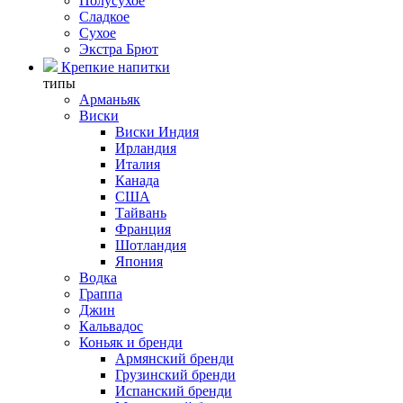
Полусухое
Сладкое
Сухое
Экстра Брют
Крепкие напитки
типы
Арманьяк
Виски
Виски Индия
Ирландия
Италия
Канада
США
Тайвань
Франция
Шотландия
Япония
Водка
Граппа
Джин
Кальвадос
Коньяк и бренди
Армянский бренди
Грузинский бренди
Испанский бренди