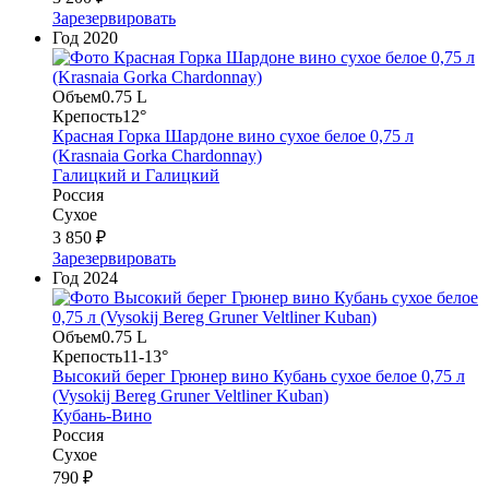
Зарезервировать
Год
2020
Объем
0.75 L
Крепость
12°
Красная Горка Шардоне вино сухое белое 0,75 л
(Krasnaia Gorka Chardonnay)
Галицкий и Галицкий
Россия
Сухое
3 850 ₽
Зарезервировать
Год
2024
Объем
0.75 L
Крепость
11-13°
Высокий берег Грюнер вино Кубань сухое белое 0,75 л
(Vysokij Bereg Gruner Veltliner Kuban)
Кубань-Вино
Россия
Сухое
790 ₽