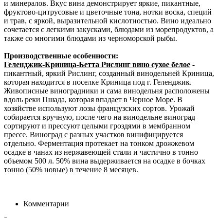
и минералов. Вкус вина демонстрирует яркие, пикантные,
фруктово-цитрусовые и цветочные тона, нотки воска, специй
и трав, с яркой, выразительной кислотностью. Вино идеально
сочетается с легкими закусками, блюдами из морепродуктов, а
также со многими блюдами из черноморской рыбы.
Производственные особенности:
Геленджик-Криница-Бетта Рислинг вино сухое белое
-
пикантный, яркий Рислинг, созданный винодельней Криница,
которая находится в поселке Криница под г. Геленджик.
Живописные виноградники и сама винодельня расположены
вдоль реки Пшада, которая впадает в Черное Море. В
хозяйстве используют лозы французских сортов. Урожай
собирается вручную, после чего на винодельне виноград
сортируют и прессуют целыми гроздями в мембранном
прессе. Виноград с разных участков винифицируется
отдельно. Ферментация протекает на тонком дрожжевом
осадке в чанах из нержавеющей стали и частично в тонно
объемом 500 л. 50% вина выдерживается на осадке в бочках
тонно (50% новые) в течение 8 месяцев.
Комментарии