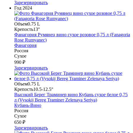
Зарезервировать
Год
2024
Объем
0.75 L
Крепость
13°
Фанагория Румянец вино сухое розовое 0,75 л (Fanagoria
Rose Rumyanec)
Фанагория
Россия
Сухое
990 ₽
Зарезервировать
Объем
0.75 L
Крепость
10.5-12.5°
Высокий Берег Траминер вино Кубань сухое белое 0,75
л (Vysokij Bereg Traminer Zelenaya Seriya)
Кубань-Вино
Россия
Сухое
650 ₽
Зарезервировать