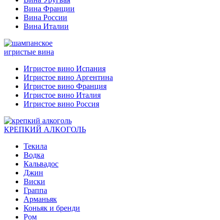
Вина Франции
Вина России
Вина Италии
игристые вина
Игристое вино Испания
Игристое вино Аргентина
Игристое вино Франция
Игристое вино Италия
Игристое вино Россия
КРЕПКИЙ АЛКОГОЛЬ
Текила
Водка
Кальвадос
Джин
Виски
Граппа
Арманьяк
Коньяк и бренди
Ром