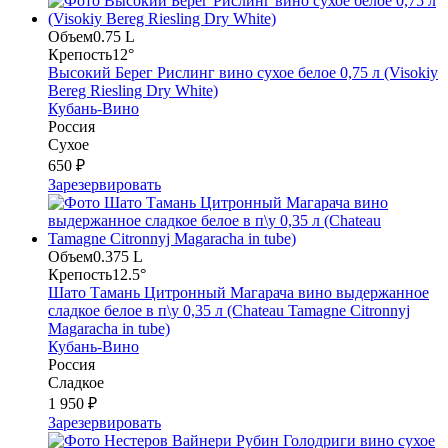
Объем
0.75 L
Крепость
12°
Высокий Берег Рислинг вино сухое белое 0,75 л (Visokiy
Bereg Riesling Dry White)
Кубань-Вино
Россия
Сухое
650 ₽
Зарезервировать
Объем
0.375 L
Крепость
12.5°
Шато Тамань Цитронный Магарача вино выдержанное
сладкое белое в п\у 0,35 л (Chateau Tamagne Citronnyj
Magaracha in tube)
Кубань-Вино
Россия
Сладкое
1 950 ₽
Зарезервировать