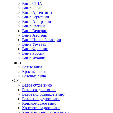
Вина США
Вина ЮАР
Вина Аргентины
Вина Германии
Вина Австралии
Вина Греции
Вина Венгрии
Вина Австрии
Вина Новой Зеландии
Вина Уругвая
Вина Франции
Вина России
Вина Италии
типы
Белые вина
Красные вина
Розовые вина
Сахар
Белое сухое вино
Белое сладкое вино
Белое полусладкое вино
Белое полусухое вино
Красное сухое вино
Красное сладкое вино
Красное полусладкое вино