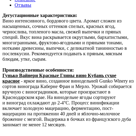
Отзывы
Дегустационные характеристики:
Вино интенсивного, бордового цвета. Аромат сложен из
насыщенных, сочных оттенков спелых, красных ягод,
чернослива, топленого масла, свежей выпечки и пряных
специй. Вкус вина раскрывается округлыми, бархатистыми,
многогранными, фруктово-ягодными и пряными тонами,
нотками древесины, выпечки, с деликатной танинностью в
послевкусии. Рекомендуется подавать к пряным, мясным
блюдам, утке, сырам.
Производственные особенности:
Гунько Вайнери Красные Глины вино Кубань сухое
красное
- яркое вино, созданное винодельней Gunko Winery из
сортов винограда Каберне Фран и Мерло. Урожай собирается
вручную с виноградников, которые произрастают в
Краснодарском крае. На винодельне ягоды сортируют
и виноград охлаждают до 2-4°С. Процесс винификации
включает холодную мацерацию, ферментацию, пост-
мацерацию на протяжении 40 дней и яблочно-молочное
брожение с мезгой. Выдержка в бочках из французского дуба
занимает не менее 12 месяцев.