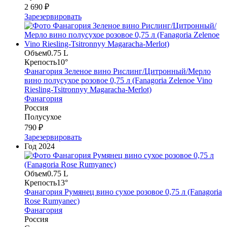
2 690 ₽
Зарезервировать
Объем
0.75 L
Крепость
10°
Фанагория Зеленое вино Рислинг/Цитронный/Мерло
вино полусухое розовое 0,75 л (Fanagoria Zelenoe Vino
Riesling-Tsitronnyy Magaracha-Merlot)
Фанагория
Россия
Полусухое
790 ₽
Зарезервировать
Год
2024
Объем
0.75 L
Крепость
13°
Фанагория Румянец вино сухое розовое 0,75 л (Fanagoria
Rose Rumyanec)
Фанагория
Россия