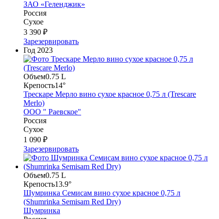
ЗАО «Геленджик»
Россия
Сухое
3 390 ₽
Зарезервировать
Год
2023
Объем
0.75 L
Крепость
14°
Трескаре Мерло вино сухое красное 0,75 л (Trescare
Merlo)
ООО " Раевское"
Россия
Сухое
1 090 ₽
Зарезервировать
Объем
0.75 L
Крепость
13.9°
Шумринка Семисам вино сухое красное 0,75 л
(Shumrinka Semisam Red Dry)
Шумринка