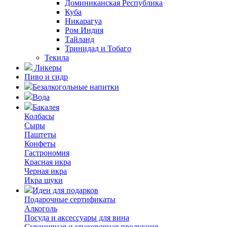
Доминиканская Республика
Куба
Никарагуа
Ром Индия
Тайланд
Тринидад и Тобаго
Текила
Ликеры
Пиво и сидр
Безалкогольные напитки
Вода
Бакалея
Колбасы
Сыры
Паштеты
Конфеты
Гастрономия
Красная икра
Черная икра
Икра щуки
Идеи для подарков
Подарочные сертификаты
Алкоголь
Посуда и аксессуары для вина
Сувенирная и упаковочная продукция