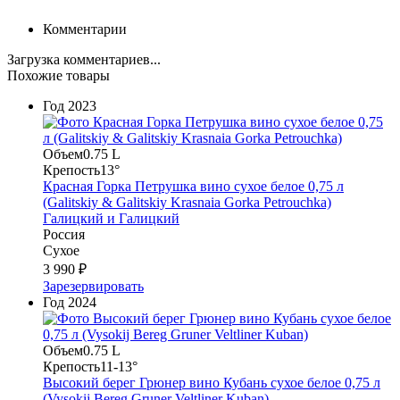
Комментарии
Загрузка комментариев...
Похожие товары
Год
2023
Объем
0.75 L
Крепость
13°
Красная Горка Петрушка вино сухое белое 0,75 л
(Galitskiy & Galitskiy Krasnaia Gorka Petrouchka)
Галицкий и Галицкий
Россия
Сухое
3 990 ₽
Зарезервировать
Год
2024
Объем
0.75 L
Крепость
11-13°
Высокий берег Грюнер вино Кубань сухое белое 0,75 л
(Vysokij Bereg Gruner Veltliner Kuban)