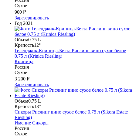
Россия
Сухое
900 ₽
Зарезервировать
Год
2021
Объем
0.75 L
Крепость
12°
Геленджик-Криница-Бетта Рислинг вино сухое белое
0,75 л (Krinica Riesling)
Криница
Россия
Сухое
3 200 ₽
Зарезервировать
Объем
0.75 L
Крепость
13°
Сикоры Рислинг вино сухое белое 0,75 л (Sikora Estate
Riesling)
Имение Сикоры
Россия
Сухое