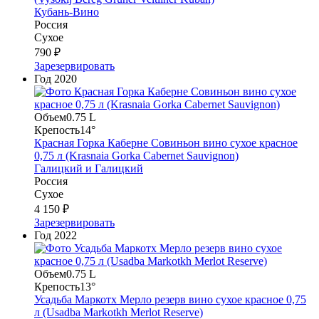
Кубань-Вино
Россия
Сухое
790 ₽
Зарезервировать
Год
2020
Объем
0.75 L
Крепость
14°
Красная Горка Каберне Совиньон вино сухое красное
0,75 л (Krasnaia Gorka Cabernet Sauvignon)
Галицкий и Галицкий
Россия
Сухое
4 150 ₽
Зарезервировать
Год
2022
Объем
0.75 L
Крепость
13°
Усадьба Маркотх Мерло резерв вино сухое красное 0,75
л (Usadba Markotkh Merlot Reserve)