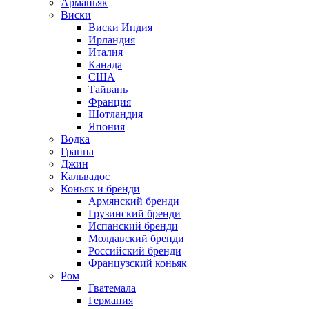
Арманьяк
Виски
Виски Индия
Ирландия
Италия
Канада
США
Тайвань
Франция
Шотландия
Япония
Водка
Граппа
Джин
Кальвадос
Коньяк и бренди
Армянский бренди
Грузинский бренди
Испанский бренди
Молдавский бренди
Российский бренди
Французский коньяк
Ром
Гватемала
Германия