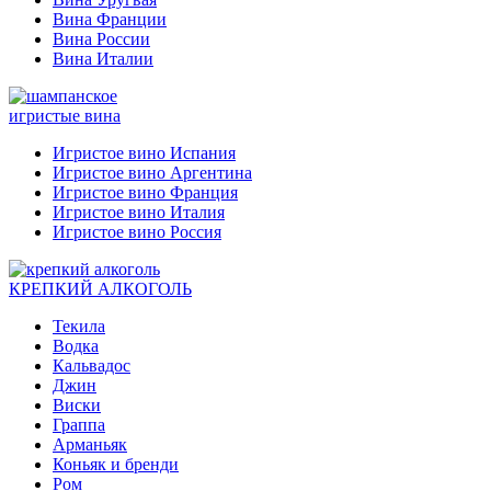
Вина Франции
Вина России
Вина Италии
игристые вина
Игристое вино Испания
Игристое вино Аргентина
Игристое вино Франция
Игристое вино Италия
Игристое вино Россия
КРЕПКИЙ АЛКОГОЛЬ
Текила
Водка
Кальвадос
Джин
Виски
Граппа
Арманьяк
Коньяк и бренди
Ром