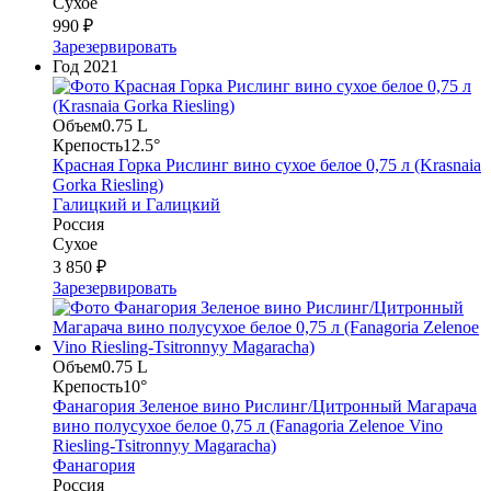
Сухое
990 ₽
Зарезервировать
Год
2021
Объем
0.75 L
Крепость
12.5°
Красная Горка Рислинг вино сухое белое 0,75 л (Krasnaia
Gorka Riesling)
Галицкий и Галицкий
Россия
Сухое
3 850 ₽
Зарезервировать
Объем
0.75 L
Крепость
10°
Фанагория Зеленое вино Рислинг/Цитронный Магарача
вино полусухое белое 0,75 л (Fanagoria Zelenoe Vino
Riesling-Tsitronnyy Magaracha)
Фанагория
Россия