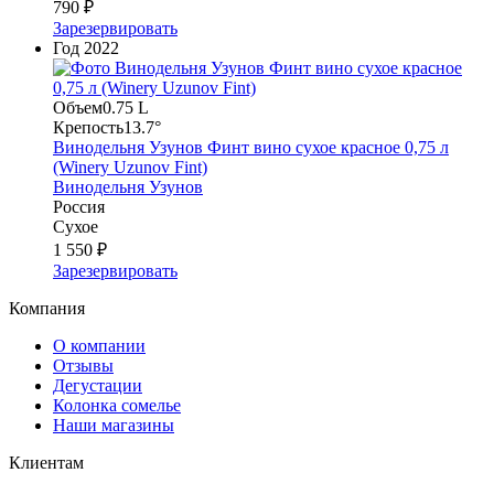
790 ₽
Зарезервировать
Год
2022
Объем
0.75 L
Крепость
13.7°
Винодельня Узунов Финт вино сухое красное 0,75 л
(Winery Uzunov Fint)
Винодельня Узунов
Россия
Сухое
1 550 ₽
Зарезервировать
Компания
О компании
Отзывы
Дегустации
Колонка сомелье
Наши магазины
Клиентам