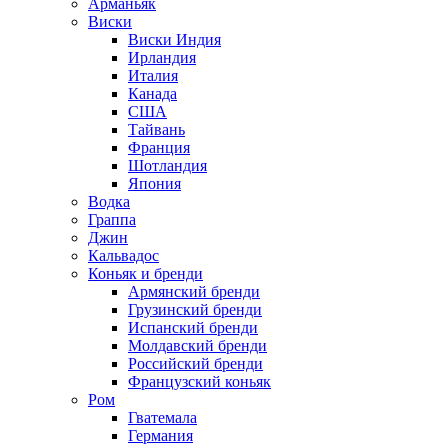
Арманьяк
Виски
Виски Индия
Ирландия
Италия
Канада
США
Тайвань
Франция
Шотландия
Япония
Водка
Граппа
Джин
Кальвадос
Коньяк и бренди
Армянский бренди
Грузинский бренди
Испанский бренди
Молдавский бренди
Российский бренди
Французский коньяк
Ром
Гватемала
Германия