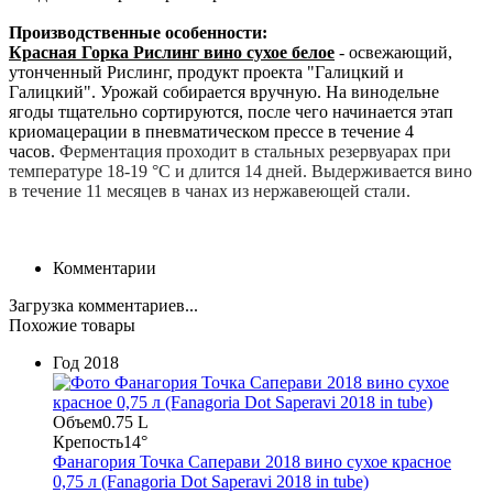
Производственные особенности:
Красная Горка Рислинг вино сухое белое
- освежающий,
утонченный Рислинг
, продукт проекта "Галицкий и
Галицкий". Урожай собирается вручную. На винодельне
ягоды тщательно сортируются, после чего начинается этап
криомацерации в пневматическом прессе в течение 4
часов.
Ферментация проходит в стальных резервуарах при
температуре 18-19 °С и длится 14 дней. Выдерживается вино
в течение 11 месяцев в чанах из нержавеющей стали.
Комментарии
Загрузка комментариев...
Похожие товары
Год
2018
Объем
0.75 L
Крепость
14°
Фанагория Точка Саперави 2018 вино сухое красное
0,75 л (Fanagoria Dot Saperavi 2018 in tube)