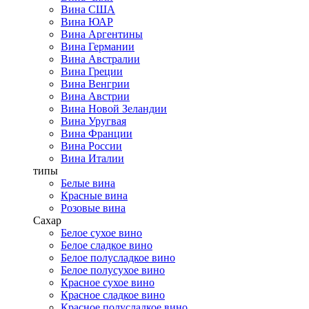
Вина США
Вина ЮАР
Вина Аргентины
Вина Германии
Вина Австралии
Вина Греции
Вина Венгрии
Вина Австрии
Вина Новой Зеландии
Вина Уругвая
Вина Франции
Вина России
Вина Италии
типы
Белые вина
Красные вина
Розовые вина
Сахар
Белое сухое вино
Белое сладкое вино
Белое полусладкое вино
Белое полусухое вино
Красное сухое вино
Красное сладкое вино
Красное полусладкое вино