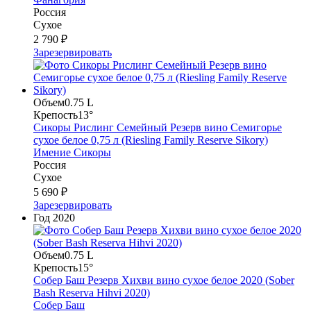
Россия
Сухое
2 790 ₽
Зарезервировать
Объем
0.75 L
Крепость
13°
Сикоры Рислинг Семейный Резерв вино Семигорье
сухое белое 0,75 л (Riesling Family Reserve Sikory)
Имение Сикоры
Россия
Сухое
5 690 ₽
Зарезервировать
Год
2020
Объем
0.75 L
Крепость
15°
Собер Баш Резерв Хихви вино сухое белое 2020 (Sober
Bash Reserva Hihvi 2020)
Собер Баш