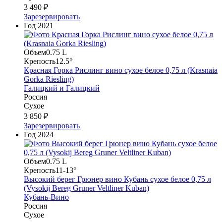
3 490 ₽
Зарезервировать
Год
2021
Объем
0.75 L
Крепость
12.5°
Красная Горка Рислинг вино сухое белое 0,75 л (Krasnaia
Gorka Riesling)
Галицкий и Галицкий
Россия
Сухое
3 850 ₽
Зарезервировать
Год
2024
Объем
0.75 L
Крепость
11-13°
Высокий берег Грюнер вино Кубань сухое белое 0,75 л
(Vysokij Bereg Gruner Veltliner Kuban)
Кубань-Вино
Россия
Сухое