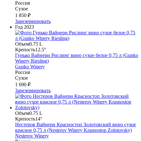
Россия
Сухое
1 850 ₽
Зарезервировать
Год
2023
Объем
0.75 L
Крепость
12.5°
Гунько Вайнери Рислинг вино сухое белое 0,75 л (Gunko
Winery Riesling)
Gunko Winery
Россия
Сухое
1 690 ₽
Зарезервировать
Объем
0.75 L
Крепость
14°
Нестеров Вайнери Красностоп Золотовский вино сухое
красное 0,75 л (Nesterov Winery Krasnostop Zolotovsky)
Nesterov Winery