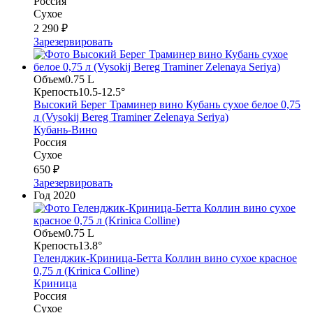
Россия
Сухое
2 290 ₽
Зарезервировать
Объем
0.75 L
Крепость
10.5-12.5°
Высокий Берег Траминер вино Кубань сухое белое 0,75
л (Vysokij Bereg Traminer Zelenaya Seriya)
Кубань-Вино
Россия
Сухое
650 ₽
Зарезервировать
Год
2020
Объем
0.75 L
Крепость
13.8°
Геленджик-Криница-Бетта Коллин вино сухое красное
0,75 л (Krinica Colline)
Криница
Россия
Сухое