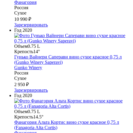
Фанагория
Россия
Сухое
10 990 ₽
Зарезервировать
Год
2020
Объем
0.75 L
Крепость
14°
Гунько Вайнери Саперави вино сухое красное 0,75 л
(Gunko Winery Saperavi)
Gunko Winery
Россия
Сухое
2 950 ₽
Зарезервировать
Год
2020
Объем
0.75 L
Крепость
14.5°
Фанагория Альта Кортис вино сухое красное 0,75 л
(Fanagoria Alta Cortis)
Фанагория