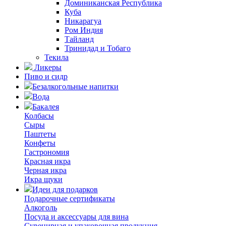
Доминиканская Республика
Куба
Никарагуа
Ром Индия
Тайланд
Тринидад и Тобаго
Текила
Ликеры
Пиво и сидр
Безалкогольные напитки
Вода
Бакалея
Колбасы
Сыры
Паштеты
Конфеты
Гастрономия
Красная икра
Черная икра
Икра щуки
Идеи для подарков
Подарочные сертификаты
Алкоголь
Посуда и аксессуары для вина
Сувенирная и упаковочная продукция