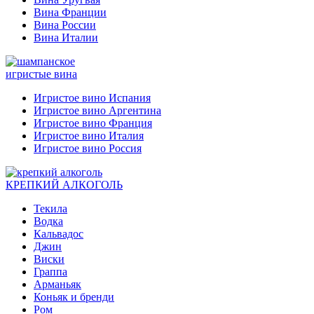
Вина Франции
Вина России
Вина Италии
игристые вина
Игристое вино Испания
Игристое вино Аргентина
Игристое вино Франция
Игристое вино Италия
Игристое вино Россия
КРЕПКИЙ АЛКОГОЛЬ
Текила
Водка
Кальвадос
Джин
Виски
Граппа
Арманьяк
Коньяк и бренди
Ром