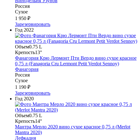
Винодельня Узунов
Россия
Сухое
1 950 ₽
Зарезервировать
Год
2022
Объем
0.75 L
Крепость
13°
Фанагория Крю Лермонт Пти Вердо вино сухое красное
0,75 л (Fanagoria Cru Lermont Petit Verdot Sennoy)
Фанагория
Россия
Сухое
1 190 ₽
Зарезервировать
Год
2020
Объем
0.75 L
Крепость
14°
Мантра Мерло 2020 вино сухое красное 0,75 л (Merlot
Mantra 2020)
Лефкадия