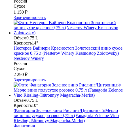
Россия
Сухое
1 150 ₽
Зарезервировать
Объем
0.75 L
Крепость
14°
Нестеров Вайнери Красностоп Золотовский вино сухое
красное 0,75 л (Nesterov Winery Krasnostop Zolotovsky)
Nesterov Winery
Россия
Сухое
2 290 ₽
Зарезервировать
Объем
0.75 L
Крепость
10°
Фанагория Зеленое вино Рислинг/Цитронный/Мерло
вино полусухое розовое 0,75 л (Fanagoria Zelenoe Vino
Riesling-Tsitronnyy Magaracha-Merlot)
Фанагория