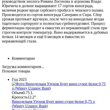
руководством энолога Романа Логунова и агронома Владо
Юричича в долине выращивают 17 сортов винограда,
включая редкие вроде сербского пробуса и чешского палава.
Производится из сортов винограда Саперави и Сира. Сбор
урожая протекает вручную, после чего на винодельне ягоды
тщательно сортируют и полностью гребнеотделяют. Процесс
ферментации проходит в емкостях из нержавеющей стали при
строгом контроле температур. Вино выдержив
ается в
дубовых
бочках 14 месяцев и ещё 6 месяцев в ёмкостях из
нержавеющей стали.
Комментарии
Загрузка комментариев...
Похожие товары
Год
2023
Объем
0.75 L
Крепость
12.2°
Винодельня Узунов Бунт вино сухое белое 0,75 л
(Winery Uzunov Bunt)