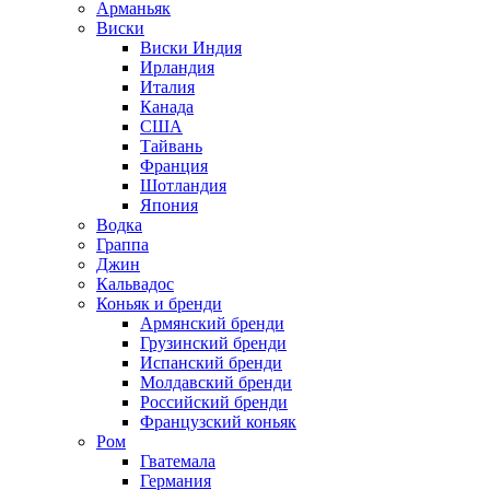
Арманьяк
Виски
Виски Индия
Ирландия
Италия
Канада
США
Тайвань
Франция
Шотландия
Япония
Водка
Граппа
Джин
Кальвадос
Коньяк и бренди
Армянский бренди
Грузинский бренди
Испанский бренди
Молдавский бренди
Российский бренди
Французский коньяк
Ром
Гватемала
Германия