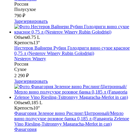
Россия
Полусухое
790 ₽
Зарезервировать
Объем
0.75 L
Крепость
13°
Нестеров Вайнери Рубин Голодриги вино сухое красное
0,75 л (Nesterov Winery Rubin Golodrigi)
Nesterov Winery
Россия
Сухое
2 290 ₽
Зарезервировать
Объем
0,185 L
Крепость
10°
Фанагория Зеленое вино Рислинг/Цитронный/Мерло
вино полусухое розовое банка 0,185 л (Fanagoria Zelenoe
Vino Riesling-Tsitronnyy Magaracha-Merlot in can)
Фанагория