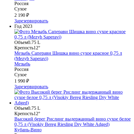
Россия
Сухое
2 190 ₽
Зарезервировать
Год
2023
Объем
0.75 L
Крепость
12°
Мезыбь Саперави Шишка вино сухое красное 0,75 л
(Mezyb Saperavi)
Мезыбь
Россия
Сухое
1 990 ₽
Зарезервировать
Объем
0.75 L
Крепость
12°
Высокий берег Рислинг выдержанный вино сухое белое
0,75 л (Visokiy Bereg Riesling Dry White Adged)
Кубань-Вино