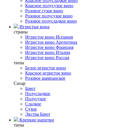
Красное полусладкое вино
Красное полусухое вино
Розовое сухое вино
Розовое полусухое вино
Розовое полусладкое вино
Игристые вина
страны
Игристое вино Испания
Игристое вино Аргентина
Игристое вино Франция
Игристое вино Италия
Игристое вино Россия
типы
Белое игристое вино
Красное игристое вино
Розовое шампанское
Сахар
Брют
Полусладкое
Полусухое
Сладкое
Сухое
Экстра Брют
Крепкие напитки
типы