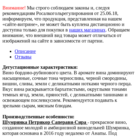
Внимание!
Мы строго соблюдаем законы и, следуя
рекомендациям Росалкогольрегулирования от 25.06.18,
информируем, что продукция, представленная на нашем
«сайте-витрине», не может быть куплена дистанционно и
доступна только для покупки в
наших магазинах
. Обращаем
внимание, что внешний вид товара может отличаться от
изображений на сайте в зависимости от партии.
Описание
Отзывы
Дегустационные характеристики:
Вино бордово-рубинового цвета. В аромате вина доминируют
насыщенные, сочные тона чернослива, черной смородины,
вишни, сливы, земли с деликатными нотками черного перца.
Вкус вина раскрывается бархатистыми, округлыми тонами
темных ягод, земли, пряностей, с деликатными танинами и
освежающем послевкусием. Рекомендуется подавать к
зрелыми сырам, мясным блюдам.
Производственные особенности:
Шумринка Петрикор Саперави-Сира
- прекрасное вино,
созданное молодой и амбициозной винодельней Шумринка,
которая основана в 2016 году недалеко от Анапы. Под