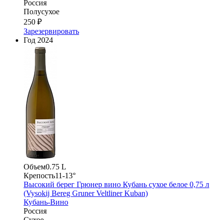
Россия
Полусухое
250 ₽
Зарезервировать
Год
2024
Объем
0.75 L
Крепость
11-13°
Высокий берег Грюнер вино Кубань сухое белое 0,75 л
(Vysokij Bereg Gruner Veltliner Kuban)
Кубань-Вино
Россия
Сухое