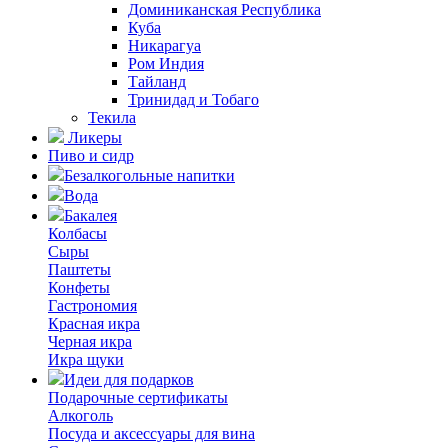
Доминиканская Республика
Куба
Никарагуа
Ром Индия
Тайланд
Тринидад и Тобаго
Текила
Ликеры
Пиво и сидр
Безалкогольные напитки
Вода
Бакалея
Колбасы
Сыры
Паштеты
Конфеты
Гастрономия
Красная икра
Черная икра
Икра щуки
Идеи для подарков
Подарочные сертификаты
Алкоголь
Посуда и аксессуары для вина