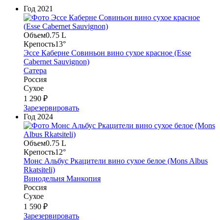
Год
2021
Объем
0.75 L
Крепость
13°
Эссе Каберне Совиньон вино сухое красное (Esse
Cabernet Sauvignon)
Сатера
Россия
Сухое
1 290 ₽
Зарезервировать
Год
2024
Объем
0.75 L
Крепость
12°
Монс Альбус Ркацители вино сухое белое (Mons Albus
Rkatsiteli)
Винодельня Манкопия
Россия
Сухое
1 590 ₽
Зарезервировать