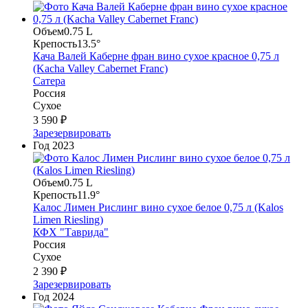
Объем
0.75 L
Крепость
13.5°
Кача Валей Каберне фран вино сухое красное 0,75 л
(Kacha Valley Cabernet Franc)
Сатера
Россия
Сухое
3 590 ₽
Зарезервировать
Год
2023
Объем
0.75 L
Крепость
11.9°
Калос Лимен Рислинг вино сухое белое 0,75 л (Kalos
Limen Riesling)
КФХ "Таврида"
Россия
Сухое
2 390 ₽
Зарезервировать
Год
2024