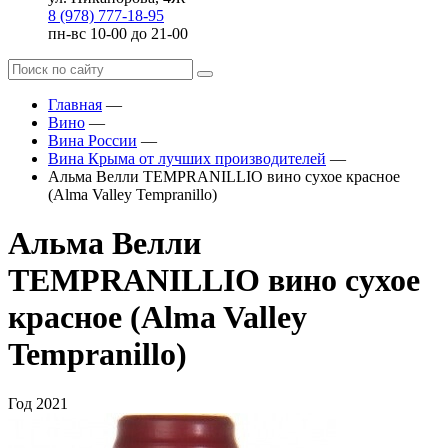
8 (978) 777-18-95
пн-вс 10-00 до 21-00
Главная
—
Вино
—
Вина России
—
Вина Крыма от лучших производителей
—
Альма Велли TEMPRANILLIO вино сухое красное
(Alma Valley Tempranillo)
Альма Велли
TEMPRANILLIO вино сухое
красное (Alma Valley
Tempranillo)
Год
2021