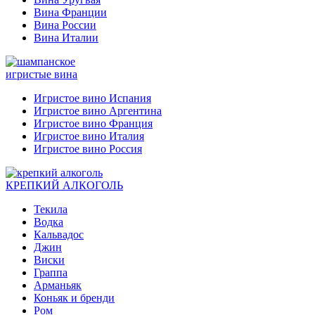
Вина Франции
Вина России
Вина Италии
игристые вина
Игристое вино Испания
Игристое вино Аргентина
Игристое вино Франция
Игристое вино Италия
Игристое вино Россия
КРЕПКИЙ АЛКОГОЛЬ
Текила
Водка
Кальвадос
Джин
Виски
Граппа
Арманьяк
Коньяк и бренди
Ром