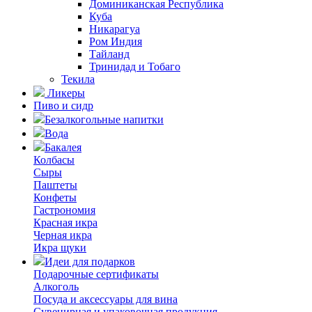
Доминиканская Республика
Куба
Никарагуа
Ром Индия
Тайланд
Тринидад и Тобаго
Текила
Ликеры
Пиво и сидр
Безалкогольные напитки
Вода
Бакалея
Колбасы
Сыры
Паштеты
Конфеты
Гастрономия
Красная икра
Черная икра
Икра щуки
Идеи для подарков
Подарочные сертификаты
Алкоголь
Посуда и аксессуары для вина
Сувенирная и упаковочная продукция