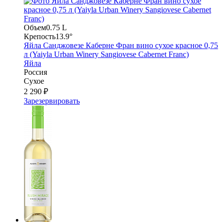
Объем
0.75 L
Крепость
13.9°
Яйла Санджовезе Каберне Фран вино сухое красное 0,75
л (Yaiyla Urban Winery Sangiovese Cabernet Franc)
Яйла
Россия
Сухое
2 290 ₽
Зарезервировать