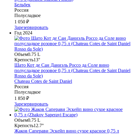
Бельбек
Россия
Полусладкое
1 050 ₽
Зарезервировать
Год
2024
Объем
0.75 L
Крепость
13°
Шато Кот де Сан Даниэль Россо да Соле вино
полусладкое розовое 0,75 л (Chateau Cotes de Saint Daniel
Rosso da Sole)
Chateau Cotes de Saint Daniel
Россия
Полусладкое
1 850 ₽
Зарезервировать
Объем
0.75 L
Крепость
12.7°
Жаков Саперави Эскейп вино сухое красное 0,75 л