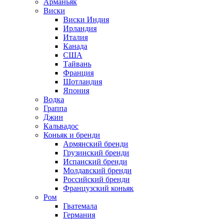
Арманьяк
Виски
Виски Индия
Ирландия
Италия
Канада
США
Тайвань
Франция
Шотландия
Япония
Водка
Граппа
Джин
Кальвадос
Коньяк и бренди
Армянский бренди
Грузинский бренди
Испанский бренди
Молдавский бренди
Российский бренди
Французский коньяк
Ром
Гватемала
Германия