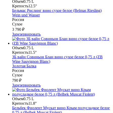
Объем
0.75 L
Крепость
12.5°
Бельмас Рислинг вино сухое белое (Belmas Riesling)
Wein und Wasser
Россия
Сухое
3 790 ₽
Зарезервировать
Объем
0.75 L
Крепость
11.5°
ЗБ вайн Совиньон Блан вино сухое белое 0,75 л (ZB
Wine Sauvignon Blanc)
Золотая Балка
Россия
Сухое
790 ₽
Зарезервировать
Объем
0.75 L
Крепость
11.8°
Бельбек Фиолент Мускат вино Крым полусладкое белое
0,75 л (Belbek Muscat Fiolent)