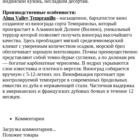
индийской кухонь, несладким десертам.
Производственные особенности:
Alma Valley Tempranillo
- насыщенное, бархатистое вино
созданное из винограда сорта Темпранильо, который
произрастает в Альминской Долине (Вилино), уникальный
терруар которой позволяет получать виноград высочайшего
качества. Здесь преобладает мягкий средиземноморский
климат с умеренным количеством осадков, морской бриз
обеспечивает хорошую вентиляцию. Почвы преимущественно
представляют собой темно-бурые суглинки, а по долинам рек
— богатые карбонатные черноземы. В недрах укрываются
слои известняка и плотного мергеля. Виноград собирается
вручную с 5-12-летних лоз. Винификация протекает при
контролируемой температуре в современных бродильных
емкостях из дуба и нержавеющей стали. Частичная выдержка
в американских и французских дубовых бочках в течение 12
месяцев.
Комментарии
Загрузка комментариев...
Похожие товары