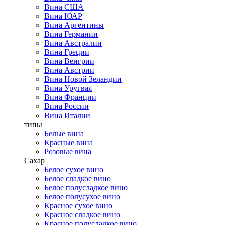
Вина США
Вина ЮАР
Вина Аргентины
Вина Германии
Вина Австралии
Вина Греции
Вина Венгрии
Вина Австрии
Вина Новой Зеландии
Вина Уругвая
Вина Франции
Вина России
Вина Италии
типы
Белые вина
Красные вина
Розовые вина
Сахар
Белое сухое вино
Белое сладкое вино
Белое полусладкое вино
Белое полусухое вино
Красное сухое вино
Красное сладкое вино
Красное полусладкое вино