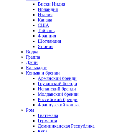
Виски Индия
Ирландия
Италия
Канада
США
Тайвань
Франция
Шотландия
Япония
Водка
Граппа
Джин
Кальвадос
Коньяк и бренди
Армянский бренди
Грузинский бренди
Испанский бренди
Молдавский бренди
Российский бренди
Французский коньяк
Ром
Гватемала
Германия
Доминиканская Республика
Куба