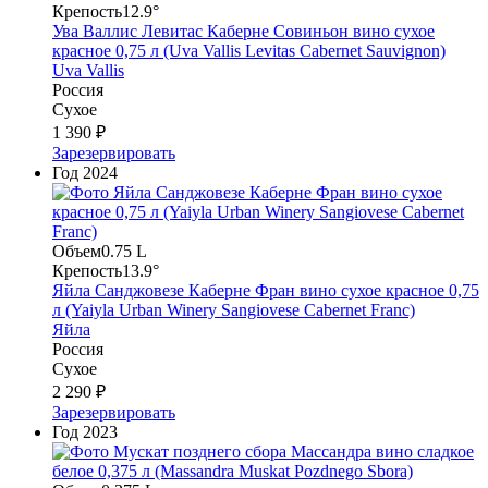
Крепость
12.9°
Ува Валлис Левитас Каберне Совиньон вино сухое
красное 0,75 л (Uva Vallis Levitas Cabernet Sauvignon)
Uva Vallis
Россия
Сухое
1 390 ₽
Зарезервировать
Год
2024
Объем
0.75 L
Крепость
13.9°
Яйла Санджовезе Каберне Фран вино сухое красное 0,75
л (Yaiyla Urban Winery Sangiovese Cabernet Franc)
Яйла
Россия
Сухое
2 290 ₽
Зарезервировать
Год
2023