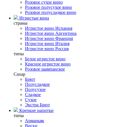
Розовое сухое вино
Розовое полусухое вино
Розовое полусладкое вино
Игристые вина
страны
Игристое вино Испания
Игристое вино Аргентина
Игристое вино Франция
Игристое вино Италия
Игристое вино Россия
типы
Белое игристое вино
Красное игристое вино
Розовое шампанское
Сахар
Брют
Полусладкое
Полусухое
Сладкое
Сухое
Экстра Брют
Крепкие напитки
типы
Арманьяк
Виски