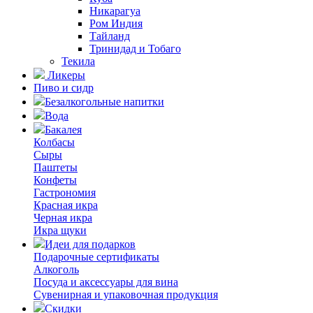
Никарагуа
Ром Индия
Тайланд
Тринидад и Тобаго
Текила
Ликеры
Пиво и сидр
Безалкогольные напитки
Вода
Бакалея
Колбасы
Сыры
Паштеты
Конфеты
Гастрономия
Красная икра
Черная икра
Икра щуки
Идеи для подарков
Подарочные сертификаты
Алкоголь
Посуда и аксессуары для вина
Сувенирная и упаковочная продукция
Скидки