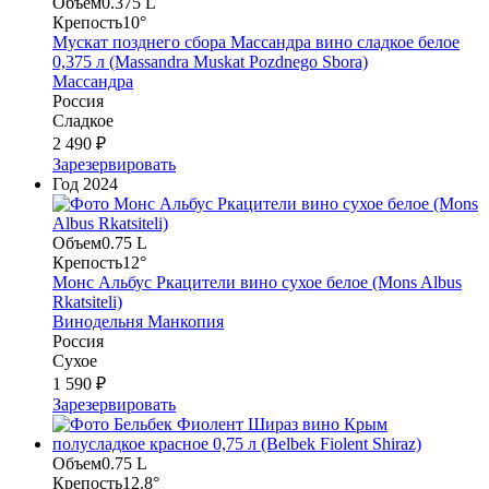
Объем
0.375 L
Крепость
10°
Мускат позднего сбора Массандра вино сладкое белое
0,375 л (Massandra Muskat Pozdnego Sbora)
Массандра
Россия
Сладкое
2 490 ₽
Зарезервировать
Год
2024
Объем
0.75 L
Крепость
12°
Монс Альбус Ркацители вино сухое белое (Mons Albus
Rkatsiteli)
Винодельня Манкопия
Россия
Сухое
1 590 ₽
Зарезервировать
Объем
0.75 L
Крепость
12.8°