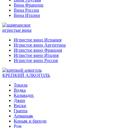
Вина Франции
Вина России
Вина Италии
игристые вина
Игристое вино Испания
Игристое вино Аргентина
Игристое вино Франция
Игристое вино Италия
Игристое вино Россия
КРЕПКИЙ АЛКОГОЛЬ
Текила
Водка
Кальвадос
Джин
Виски
Граппа
Арманьяк
Коньяк и бренди
Ром