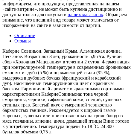
информируем, что продукция, представленная на нашем
«сайте-витрине», не может быть куплена дистанционно и
доступна только для покупки в
наших магазинах
. Обращаем
внимание, что внешний вид товара может отличаться от
изображений на сайте в зависимости от партии.
Описание
Отзывы
Каберне Совиньон. Западный Крым, Альминская долина,
Песчаное. Возраст лоз 8 лет, урожайность 5,9 т/га. Ручной
сбор «Холодная Мацерация» в течении 2 суток. Ферментация
при контролируемой температуре в современных бродильных
емкостях из дуба (5 %) и нержавеющей стали (95 %),
выдержка в дубовых бочках (французский и карабахский
дуб). Насыщенный темно­рубиновый цвет с красивым
блеском. Гармоничный аромат с выраженными сортовыми
характеристиками Каберне­Совиньона: тона черной
смородины, черники, сафьяновой кожи, специй, сушеных
степных трав. Богатый вкус с умеренной терпкостью
бархатистых танинов. Рекомендуется к широкой гамме
жареных, тушеных или приготовленных на гриле блюд из
мяса говядины, ягненка, дичи, домашней птицы Вино готово
к употреблению. Температура подачи 16-18 ˚C. 24 300
бутылок объемом 0,75 л