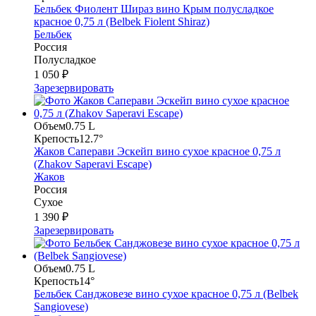
Бельбек Фиолент Шираз вино Крым полусладкое
красное 0,75 л (Belbek Fiolent Shiraz)
Бельбек
Россия
Полусладкое
1 050 ₽
Зарезервировать
Объем
0.75 L
Крепость
12.7°
Жаков Саперави Эскейп вино сухое красное 0,75 л
(Zhakov Saperavi Escape)
Жаков
Россия
Сухое
1 390 ₽
Зарезервировать
Объем
0.75 L
Крепость
14°
Бельбек Санджовезе вино сухое красное 0,75 л (Belbek
Sangiovese)