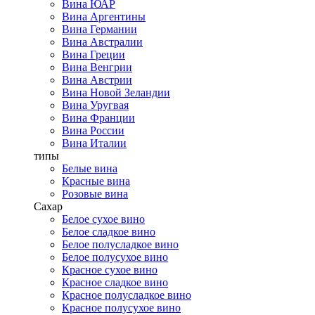
Вина ЮАР
Вина Аргентины
Вина Германии
Вина Австралии
Вина Греции
Вина Венгрии
Вина Австрии
Вина Новой Зеландии
Вина Уругвая
Вина Франции
Вина России
Вина Италии
типы
Белые вина
Красные вина
Розовые вина
Сахар
Белое сухое вино
Белое сладкое вино
Белое полусладкое вино
Белое полусухое вино
Красное сухое вино
Красное сладкое вино
Красное полусладкое вино
Красное полусухое вино