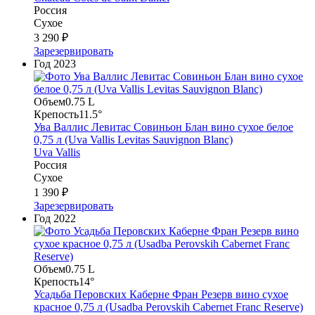
Россия
Сухое
3 290 ₽
Зарезервировать
Год
2023
Объем
0.75 L
Крепость
11.5°
Ува Валлис Левитас Совиньон Блан вино сухое белое
0,75 л (Uva Vallis Levitas Sauvignon Blanc)
Uva Vallis
Россия
Сухое
1 390 ₽
Зарезервировать
Год
2022
Объем
0.75 L
Крепость
14°
Усадьба Перовских Каберне Фран Резерв вино сухое
красное 0,75 л (Usadba Perovskih Cabernet Franc Reserve)