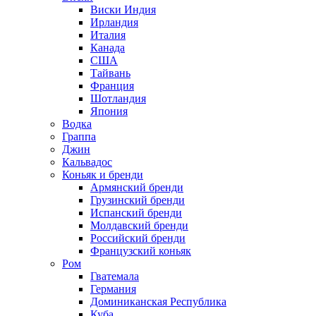
Виски Индия
Ирландия
Италия
Канада
США
Тайвань
Франция
Шотландия
Япония
Водка
Граппа
Джин
Кальвадос
Коньяк и бренди
Армянский бренди
Грузинский бренди
Испанский бренди
Молдавский бренди
Российский бренди
Французский коньяк
Ром
Гватемала
Германия
Доминиканская Республика
Куба