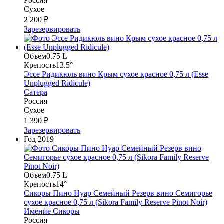
Россия
Сухое
2 200 ₽
Зарезервировать
Объем
0.75 L
Крепость
13.5°
Эссе Ридикюль вино Крым сухое красное 0,75 л (Esse
Unplugged Ridicule)
Сатера
Россия
Сухое
1 390 ₽
Зарезервировать
Год
2019
Объем
0.75 L
Крепость
14°
Сикоры Пино Нуар Семейный Резерв вино Семигорье
сухое красное 0,75 л (Sikora Family Reserve Pinot Noir)
Имение Сикоры
Россия