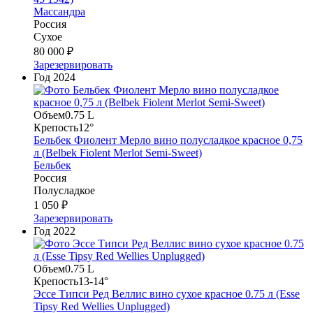
Массандра
Россия
Сухое
80 000 ₽
Зарезервировать
Год
2024
Объем
0.75 L
Крепость
12°
Бельбек Фиолент Мерло вино полусладкое красное 0,75
л (Belbek Fiolent Merlot Semi-Sweet)
Бельбек
Россия
Полусладкое
1 050 ₽
Зарезервировать
Год
2022
Объем
0.75 L
Крепость
13-14°
Эссе Типси Ред Веллис вино сухое красное 0.75 л (Esse
Tipsy Red Wellies Unplugged)