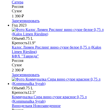
Сатера
Россия
Сухое
1 390 ₽
Зарезервировать
Год
2023
Объем
0.75 L
Крепость
11.9°
Калос Лимен Рислинг вино сухое белое 0,75 л (Kalos
Limen Riesling)
КФХ "Таврида"
Россия
Сухое
2 390 ₽
Зарезервировать
Объем
0.75 L
Крепость
12.5°
Коммуналка Сира вино сухое красное 0,75 л
(Kommunalka Syrah)
Винодельня Новозаведенное