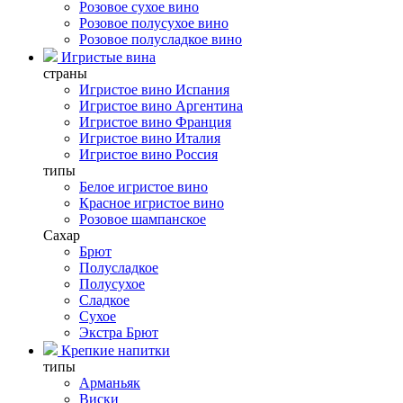
Розовое сухое вино
Розовое полусухое вино
Розовое полусладкое вино
Игристые вина
страны
Игристое вино Испания
Игристое вино Аргентина
Игристое вино Франция
Игристое вино Италия
Игристое вино Россия
типы
Белое игристое вино
Красное игристое вино
Розовое шампанское
Сахар
Брют
Полусладкое
Полусухое
Сладкое
Сухое
Экстра Брют
Крепкие напитки
типы
Арманьяк
Виски