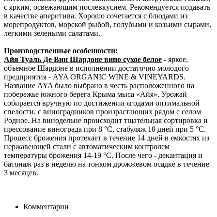
с ярким, освежающим послевкусием. Рекомендуется подавать
в качестве аперитива. Хорошо сочетается с блюдами из
морепродуктов, морской рыбой, голубыми и козьими сырами,
легкими зелеными салатами.
Производственные особенности:
Айя Туаль Де Вин Шардоне вино сухое белое
- яркое,
объемное Шардоне в исполнении достаточно молодого
предприятия - AYA ORGANIC WINE & VINEYARDS.
Название AYA было выбрано в честь расположенного на
побережье южного берега Крыма мыса «Айя». Урожай
собирается вручную по достижении ягодами оптимальной
спелости, с виноградников произрастающих рядом с селом
Родное. На винодельне происходит тщательная сортировка и
прессование винограда при 8 °C, стабуляж 10 дней при 5 °C.
Процесс брожения протекает в течение 14 дней в емкостях из
нержавеющей стали с автоматическим контролем
температуры брожения 14‑19 °C. После чего - декантация и
батонаж раз в неделю на тонком дрожжевом осадке в течение
3 месяцев.
Комментарии