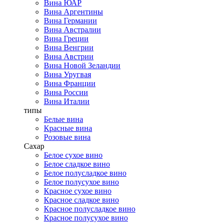
Вина ЮАР
Вина Аргентины
Вина Германии
Вина Австралии
Вина Греции
Вина Венгрии
Вина Австрии
Вина Новой Зеландии
Вина Уругвая
Вина Франции
Вина России
Вина Италии
типы
Белые вина
Красные вина
Розовые вина
Сахар
Белое сухое вино
Белое сладкое вино
Белое полусладкое вино
Белое полусухое вино
Красное сухое вино
Красное сладкое вино
Красное полусладкое вино
Красное полусухое вино