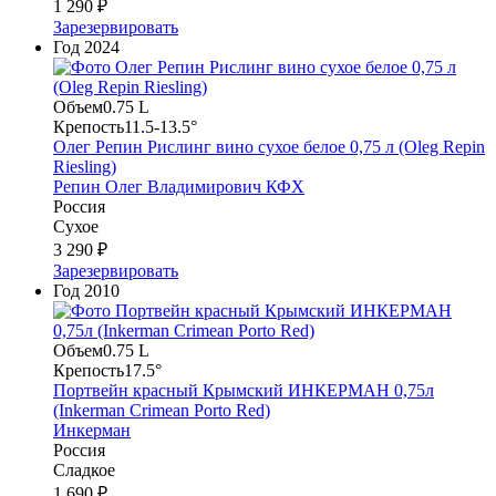
1 290 ₽
Зарезервировать
Год
2024
Объем
0.75 L
Крепость
11.5-13.5°
Олег Репин Рислинг вино сухое белое 0,75 л (Oleg Repin
Riesling)
Репин Олег Владимирович КФХ
Россия
Сухое
3 290 ₽
Зарезервировать
Год
2010
Объем
0.75 L
Крепость
17.5°
Портвейн красный Крымский ИНКЕРМАН 0,75л
(Inkerman Crimean Porto Red)
Инкерман
Россия
Сладкое
1 690 ₽