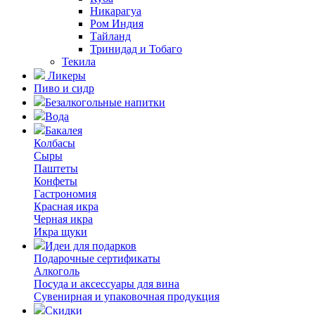
Никарагуа
Ром Индия
Тайланд
Тринидад и Тобаго
Текила
Ликеры
Пиво и сидр
Безалкогольные напитки
Вода
Бакалея
Колбасы
Сыры
Паштеты
Конфеты
Гастрономия
Красная икра
Черная икра
Икра щуки
Идеи для подарков
Подарочные сертификаты
Алкоголь
Посуда и аксессуары для вина
Сувенирная и упаковочная продукция
Скидки