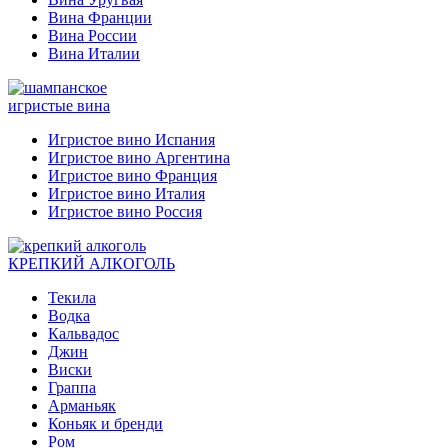
Вина Франции
Вина России
Вина Италии
игристые вина
Игристое вино Испания
Игристое вино Аргентина
Игристое вино Франция
Игристое вино Италия
Игристое вино Россия
КРЕПКИЙ АЛКОГОЛЬ
Текила
Водка
Кальвадос
Джин
Виски
Граппа
Арманьяк
Коньяк и бренди
Ром