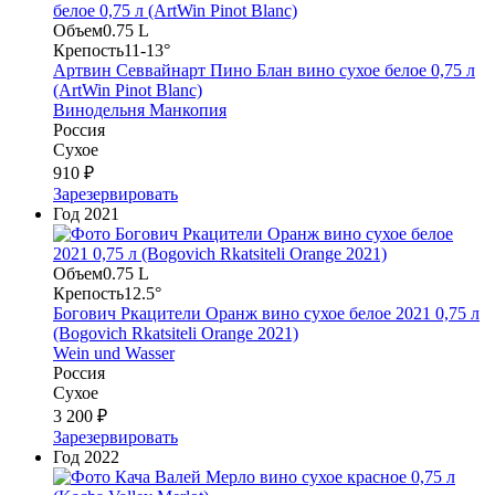
Объем
0.75 L
Крепость
11-13°
Артвин Севвайнарт Пино Блан вино сухое белое 0,75 л
(ArtWin Pinot Blanc)
Винодельня Манкопия
Россия
Сухое
910 ₽
Зарезервировать
Год
2021
Объем
0.75 L
Крепость
12.5°
Богович Ркацители Оранж вино сухое белое 2021 0,75 л
(Bogovich Rkatsiteli Orange 2021)
Wein und Wasser
Россия
Сухое
3 200 ₽
Зарезервировать
Год
2022