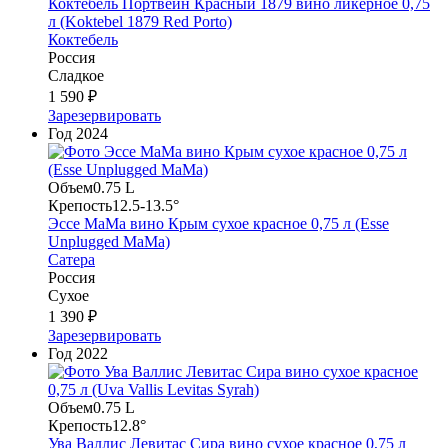
Коктебель Портвейн Красный 1879 вино ликерное 0,75
л (Koktebel 1879 Red Porto)
Коктебель
Россия
Сладкое
1 590 ₽
Зарезервировать
Год
2024
Объем
0.75 L
Крепость
12.5-13.5°
Эссе МаМа вино Крым сухое красное 0,75 л (Esse
Unplugged MaMa)
Сатера
Россия
Сухое
1 390 ₽
Зарезервировать
Год
2022
Объем
0.75 L
Крепость
12.8°
Ува Валлис Левитас Сира вино сухое красное 0,75 л