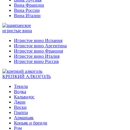
Вина Франции
Вина России
Вина Италии
игристые вина
Игристое вино Испания
Игристое вино Аргентина
Игристое вино Франция
Игристое вино Италия
Игристое вино Россия
КРЕПКИЙ АЛКОГОЛЬ
Текила
Водка
Кальвадос
Джин
Виски
Граппа
Арманьяк
Коньяк и бренди
Ром