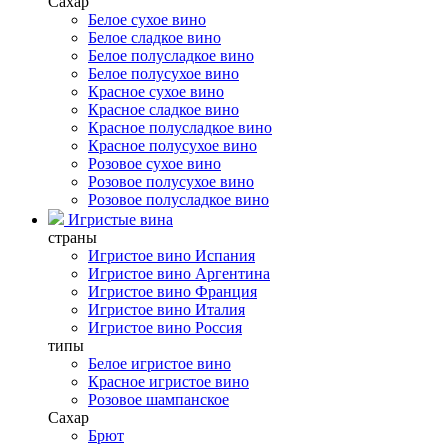
Сахар
Белое сухое вино
Белое сладкое вино
Белое полусладкое вино
Белое полусухое вино
Красное сухое вино
Красное сладкое вино
Красное полусладкое вино
Красное полусухое вино
Розовое сухое вино
Розовое полусухое вино
Розовое полусладкое вино
Игристые вина
страны
Игристое вино Испания
Игристое вино Аргентина
Игристое вино Франция
Игристое вино Италия
Игристое вино Россия
типы
Белое игристое вино
Красное игристое вино
Розовое шампанское
Сахар
Брют