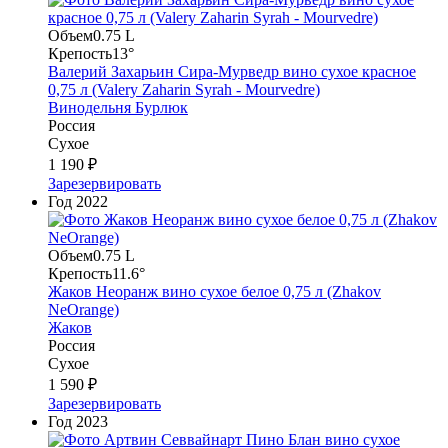
Объем
0.75 L
Крепость
13°
Валерий Захарьин Сира-Мурведр вино сухое красное
0,75 л (Valery Zaharin Syrah - Mourvedre)
Винодельня Бурлюк
Россия
Сухое
1 190 ₽
Зарезервировать
Год
2022
Объем
0.75 L
Крепость
11.6°
Жаков Неоранж вино сухое белое 0,75 л (Zhakov
NeOrange)
Жаков
Россия
Сухое
1 590 ₽
Зарезервировать
Год
2023