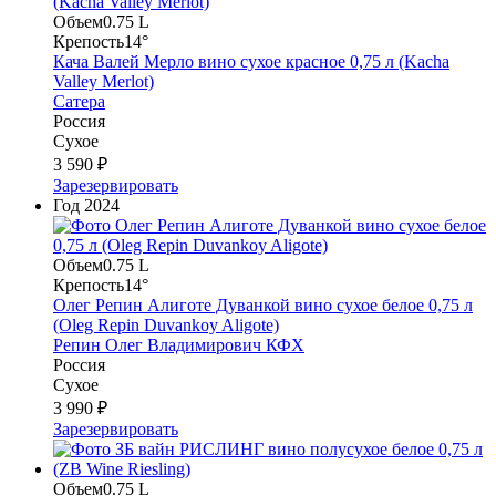
Объем
0.75 L
Крепость
14°
Кача Валей Мерло вино сухое красное 0,75 л (Kacha
Valley Merlot)
Сатера
Россия
Сухое
3 590 ₽
Зарезервировать
Год
2024
Объем
0.75 L
Крепость
14°
Олег Репин Алиготе Дуванкой вино сухое белое 0,75 л
(Oleg Repin Duvankoy Aligote)
Репин Олег Владимирович КФХ
Россия
Сухое
3 990 ₽
Зарезервировать
Объем
0.75 L