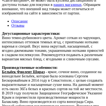
«сайте-витрине», не может быть куплена дистанционно и
доступна только для покупки в
наших магазинах
. Обращаем
внимание, что внешний вид товара может отличаться от
изображений на сайте в зависимости от партии.
Описание
Отзывы
Дегустационные характеристики:
Вино темно-рубинового цвета. Аромат соткан из чарующих,
интенсивных оттенков темных ягод, с приятными нотками
варенья и специй. Вкус вина округлый, насыщенный, с
ягодно-джемовыми тонами, украшенными нотками пряностей
в сладком послевкусии. Рекомендуется подавать к различным
вариантам мясных блюд, с ягодными и сливочным соусами.
Производственные особенности:
Бельбек Фиолент Шираз
- яркое, сочное вино, созданное на
винодельне Бельбек, которая была основана Сергеем
Бескоровайным в 2014 году в Севастополе, с целью создавать
выразительные и насыщенные сухие вина. На данный момент
есть около 36Га белых и красных сортов на той же местности.
В 2019 году получили Защищенное Географическое Указание
Крым и переместили производственные мощности в
Балаклаву. Вино производится из сорта винограда Сира.
Урожай собирается исключительно вручную. Виноград три