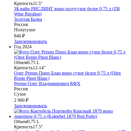
Крепость
11.5°
ЗБ вайн РИСЛИНГ вино полусухое белое 0,75 л (ZB
Wine Riesling)
Золотая Балка
Россия
Полусухое
840 ₽
Зарезервировать
Год
2024
Объем
0.75 L
Крепость
12-14°
Олег Репин Пино Блан вино сухое белое 0,75 л (Oleg
Repin Pinot Blanc)
Репин Олег Владимирович КФХ
Россия
Сухое
2 900 ₽
Зарезервировать
Объем
0.75 L
Крепость
17.5°