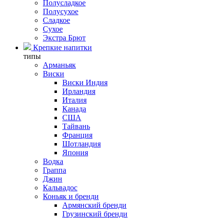
Полусладкое
Полусухое
Сладкое
Сухое
Экстра Брют
Крепкие напитки
типы
Арманьяк
Виски
Виски Индия
Ирландия
Италия
Канада
США
Тайвань
Франция
Шотландия
Япония
Водка
Граппа
Джин
Кальвадос
Коньяк и бренди
Армянский бренди
Грузинский бренди