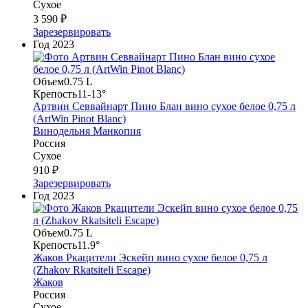
Сухое
3 590 ₽
Зарезервировать
Год
2023
Объем
0.75 L
Крепость
11-13°
Артвин Севвайнарт Пино Блан вино сухое белое 0,75 л
(ArtWin Pinot Blanc)
Винодельня Манкопия
Россия
Сухое
910 ₽
Зарезервировать
Год
2023
Объем
0.75 L
Крепость
11.9°
Жаков Ркацители Эскейп вино сухое белое 0,75 л
(Zhakov Rkatsiteli Escape)
Жаков
Россия
Сухое