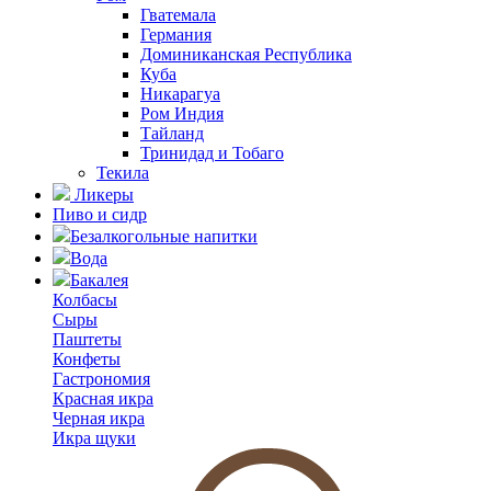
Гватемала
Германия
Доминиканская Республика
Куба
Никарагуа
Ром Индия
Тайланд
Тринидад и Тобаго
Текила
Ликеры
Пиво и сидр
Безалкогольные напитки
Вода
Бакалея
Колбасы
Сыры
Паштеты
Конфеты
Гастрономия
Красная икра
Черная икра
Икра щуки