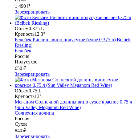
1 490 ₽
Зарезервировать
Объем
0.375 L
Крепость
12.3°
Бельбек Рислинг вино полусухое белое 0,375 л (Belbek
Riesling)
Бельбек
Россия
Полусухое
650 ₽
Зарезервировать
Объем
0.75 L
Крепость
13°
Меганом Солнечной долины вино сухое красное 0,75 л
(Sun Valley Meganom Red Wine)
Солнечная долина
Россия
Сухое
840 ₽
Зарезервировать