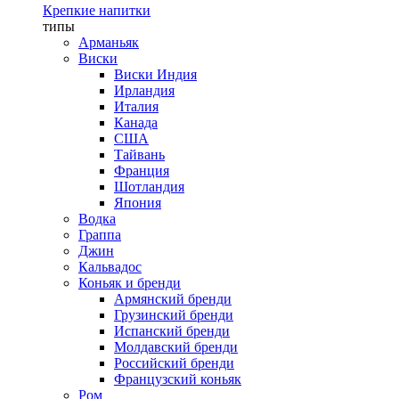
Крепкие напитки
типы
Арманьяк
Виски
Виски Индия
Ирландия
Италия
Канада
США
Тайвань
Франция
Шотландия
Япония
Водка
Граппа
Джин
Кальвадос
Коньяк и бренди
Армянский бренди
Грузинский бренди
Испанский бренди
Молдавский бренди
Российский бренди
Французский коньяк
Ром