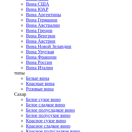
Вина США
Вина ЮАР
Вина Аргентины
Вина Германии
Вина Австралии
Вина Греции
Вина Венгрии
Вина Австрии
Вина Новой Зеландии
Вина Уругвая
Вина Франции
Вина России
Вина Италии
типы
Белые вина
Красные вина
Розовые вина
Сахар
Белое сухое вино
Белое сладкое вино
Белое полусладкое вино
Белое полусухое вино
Красное сухое вино
Красное сладкое вино
Красное полусладкое вино