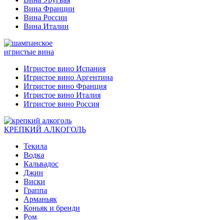
Вина Франции
Вина России
Вина Италии
игристые вина
Игристое вино Испания
Игристое вино Аргентина
Игристое вино Франция
Игристое вино Италия
Игристое вино Россия
КРЕПКИЙ АЛКОГОЛЬ
Текила
Водка
Кальвадос
Джин
Виски
Граппа
Арманьяк
Коньяк и бренди
Ром