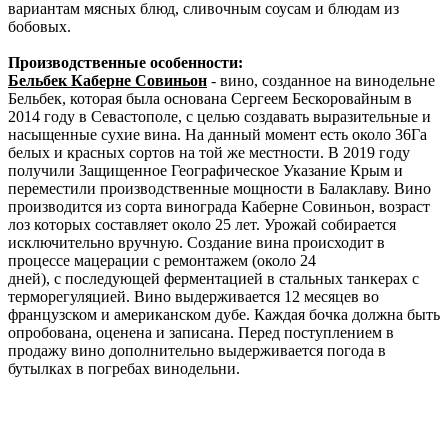
вариантам мясных блюд, сливочным соусам и блюдам из
бобовых.
Производственные особенности:
Бельбек Каберне Совиньон
- вино, созданное на винодельне
Бельбек, которая была основана Сергеем Бескоровайным в
2014 году в Севастополе, с целью создавать выразительные и
насыщенные сухие вина. На данный момент есть около 36Га
белых и красных сортов на той же местности. В 2019 году
получили Защищенное Географическое Указание Крым и
переместили производственные мощности в Балаклаву. Вино
производится из сорта винограда Каберне Совиньон, возраст
лоз которых составляет около 25 лет. Урожай собирается
исключительно вручную. Создание вина происходит в
процессе мацерации с ремонтажем (около 24
дней), с последующей ферментацией в стальных танкерах с
терморегуляцией. Вино выдерживается 12 месяцев во
французском и американском дубе. Каждая бочка должна быть
опробована, оценена и записана. Перед поступлением в
продажу вино дополнительно выдерживается погода в
бутылках в погребах винодельни.