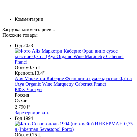
Комментарии
Загрузка комментариев...
Похожие товары
Год
2023
Объем
0.75 L
Крепость
13.4°
Айя Маркетри Каберне Фран вино сухое красное 0,75 л
(Aya Organic Wine Marquetry Cabernet Franc)
КФХ Чоргун
Россия
Сухое
2 790 ₽
Зарезервировать
Год
1994
Объем
0.75 L