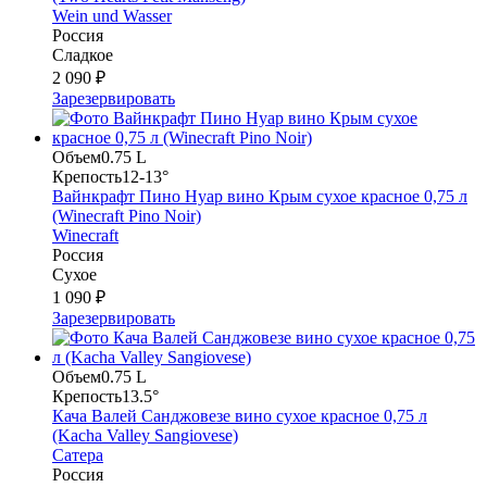
Wein und Wasser
Россия
Сладкое
2 090 ₽
Зарезервировать
Объем
0.75 L
Крепость
12-13°
Вайнкрафт Пино Нуар вино Крым сухое красное 0,75 л
(Winecraft Pino Noir)
Winecraft
Россия
Сухое
1 090 ₽
Зарезервировать
Объем
0.75 L
Крепость
13.5°
Кача Валей Санджовезе вино сухое красное 0,75 л
(Kacha Valley Sangiovese)
Сатера
Россия