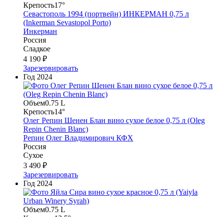
Крепость
17°
Севастополь 1994 (портвейн) ИНКЕРМАН 0,75 л
(Inkerman Sevastopol Porto)
Инкерман
Россия
Сладкое
4 190 ₽
Зарезервировать
Год
2024
Объем
0.75 L
Крепость
14°
Олег Репин Шенен Блан вино сухое белое 0,75 л (Oleg
Repin Chenin Blanc)
Репин Олег Владимирович КФХ
Россия
Сухое
3 490 ₽
Зарезервировать
Год
2024
Объем
0.75 L