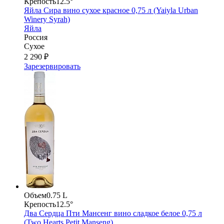
Крепость
12.5°
Яйла Сира вино сухое красное 0,75 л (Yaiyla Urban
Winery Syrah)
Яйла
Россия
Сухое
2 290 ₽
Зарезервировать
Объем
0.75 L
Крепость
12.5°
Два Сердца Пти Мансенг вино сладкое белое 0,75 л
(Two Hearts Petit Manseng)