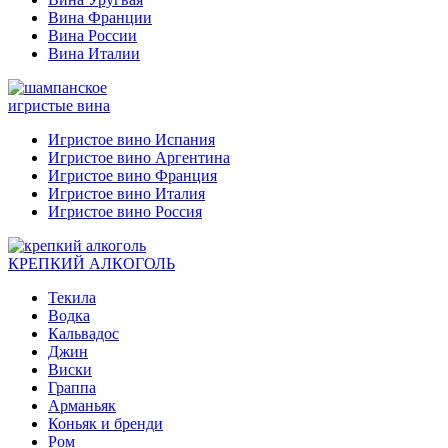
Вина Франции
Вина России
Вина Италии
игристые вина
Игристое вино Испания
Игристое вино Аргентина
Игристое вино Франция
Игристое вино Италия
Игристое вино Россия
КРЕПКИЙ АЛКОГОЛЬ
Текила
Водка
Кальвадос
Джин
Виски
Граппа
Арманьяк
Коньяк и бренди
Ром