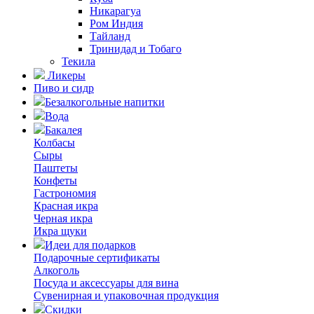
Никарагуа
Ром Индия
Тайланд
Тринидад и Тобаго
Текила
Ликеры
Пиво и сидр
Безалкогольные напитки
Вода
Бакалея
Колбасы
Сыры
Паштеты
Конфеты
Гастрономия
Красная икра
Черная икра
Икра щуки
Идеи для подарков
Подарочные сертификаты
Алкоголь
Посуда и аксессуары для вина
Сувенирная и упаковочная продукция
Скидки