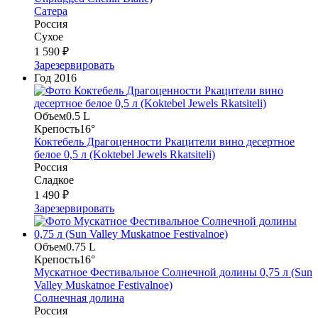
Сатера
Россия
Сухое
1 590 ₽
Зарезервировать
Год
2016
Объем
0.5 L
Крепость
16°
Коктебель Драгоценности Ркацители вино десертное
белое 0,5 л (Koktebel Jewels Rkatsiteli)
Россия
Сладкое
1 490 ₽
Зарезервировать
Объем
0.75 L
Крепость
16°
Мускатное Фестивальное Солнечной долины 0,75 л (Sun
Valley Muskatnoe Festivalnoe)
Солнечная долина
Россия