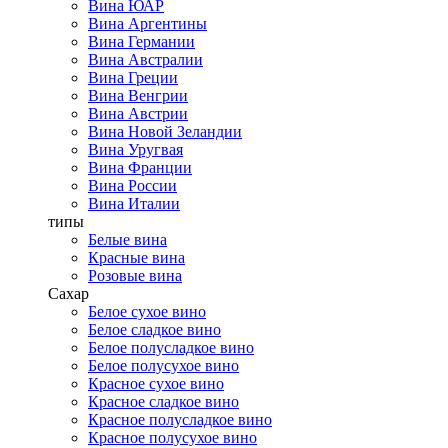
Вина ЮАР
Вина Аргентины
Вина Германии
Вина Австралии
Вина Греции
Вина Венгрии
Вина Австрии
Вина Новой Зеландии
Вина Уругвая
Вина Франции
Вина России
Вина Италии
типы
Белые вина
Красные вина
Розовые вина
Сахар
Белое сухое вино
Белое сладкое вино
Белое полусладкое вино
Белое полусухое вино
Красное сухое вино
Красное сладкое вино
Красное полусладкое вино
Красное полусухое вино