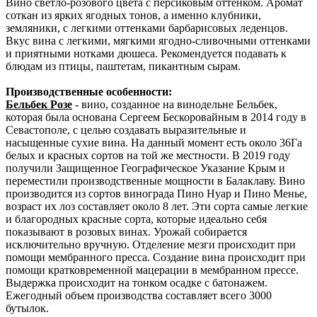
Вино светло-розового цвета с персиковым оттенком. Аромат
соткан из ярких ягодных тонов, а именно клубники,
земляники, с легкими оттенками барбарисовых леденцов.
Вкус вина с легкими, мягкими ягодно-сливочными оттенками
и приятными нотками дюшеса. Рекомендуется подавать к
блюдам из птицы, паштетам, пикантным сырам.
Производственные особенности:
Бельбек Розе
- вино, созданное на винодельне Бельбек,
которая была основана Сергеем Бескоровайным в 2014 году в
Севастополе, с целью создавать выразительные и
насыщенные сухие вина. На данный момент есть около 36Га
белых и красных сортов на той же местности. В 2019 году
получили Защищенное Географическое Указание Крым и
переместили производственные мощности в Балаклаву. Вино
производится из сортов винограда Пино Нуар и Пино Менье,
возраст их лоз составляет около 8 лет. Эти сорта самые легкие
и благородных красные сорта, которые идеально себя
показывают в розовых винах. Урожай собирается
исключительно вручную. Отделение мезги происходит при
помощи мембранного пресса. Создание вина происходит при
помощи кратковременной мацерации в мембранном прессе.
Выдержка происходит на тонком осадке с батонажем.
Ежегодный объем производства составляет всего 3000
бутылок.