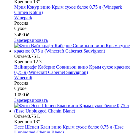
Крепость
13°
Мрия Кокур вино Крым сухое белое 0,75 л (Winepark
Crimea Kokur)
Winepark
Россия
Сухое
3 490 ₽
Зарезервировать
Объем
0.75 L
Крепость
12.3°
Вайнкрафт Каберне Совиньон вино Крым сухое красное
0,75 л (Winecraft Cabernet Sauvignon)
Winecraft
Россия
Сухое
1 090 ₽
Зарезервировать
Объем
0.75 L
Крепость
13°
Эссе Шенен Блан вино Крым сухое белое 0,75 л (Esse
Unplugged Chenin Blanc)