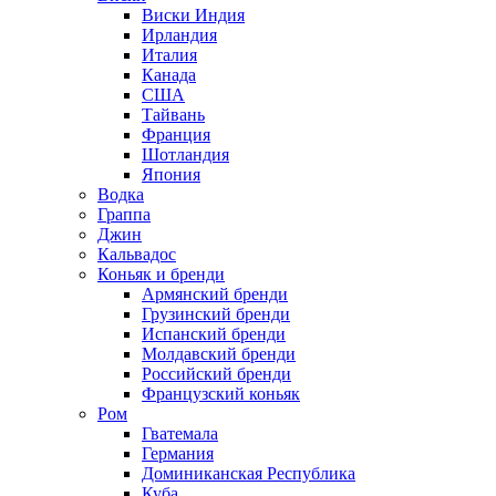
Виски Индия
Ирландия
Италия
Канада
США
Тайвань
Франция
Шотландия
Япония
Водка
Граппа
Джин
Кальвадос
Коньяк и бренди
Армянский бренди
Грузинский бренди
Испанский бренди
Молдавский бренди
Российский бренди
Французский коньяк
Ром
Гватемала
Германия
Доминиканская Республика
Куба