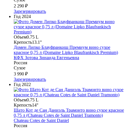
2 290 ₽
Зарезервировать
Год
2024
Объем
0.75 L
Крепость
13.1°
Домен Липко Блауфранкиш Премиум вино сухое
красное 0,75 л (Domaine Lipko Blaufrankisch Premium)
КФХ Зотова Зинаида Евгеньевна
Россия
Сухое
3 990 ₽
Зарезервировать
Год
2022
Объем
0.75 L
Крепость
14°
Шато Кот де Сан Даниэль Трамонто вино сухое красное
0,75 л (Chateau Cotes de Saint Daniel Tramonto)
Chateau Cotes de Saint Daniel
Россия