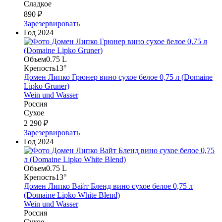
Сладкое
890 ₽
Зарезервировать
Год
2024
Объем
0.75 L
Крепость
13°
Домен Липко Грюнер вино сухое белое 0,75 л (Domaine
Lipko Gruner)
Wein und Wasser
Россия
Сухое
2 290 ₽
Зарезервировать
Год
2024
Объем
0.75 L
Крепость
13°
Домен Липко Вайт Бленд вино сухое белое 0,75 л
(Domaine Lipko White Blend)
Wein und Wasser
Россия
Сухое