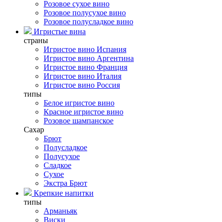
Розовое сухое вино
Розовое полусухое вино
Розовое полусладкое вино
Игристые вина
страны
Игристое вино Испания
Игристое вино Аргентина
Игристое вино Франция
Игристое вино Италия
Игристое вино Россия
типы
Белое игристое вино
Красное игристое вино
Розовое шампанское
Сахар
Брют
Полусладкое
Полусухое
Сладкое
Сухое
Экстра Брют
Крепкие напитки
типы
Арманьяк
Виски