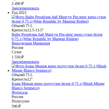
2 490 ₽
Зарезервировать
Год
2023
Объем
0.75 L
Крепость
12.5-13.5°
Вайн Репаблик бай Мангуп Рислинг вино сухое белое
0,75 л (Wine Republic by Mangup Risling)
Винодельня Манкопия
Россия
Сухое
1 550 ₽
Зарезервировать
Объем
0.75 L
Крепость
12°
Блаш Мираж вино полусухое белое 0,75 л (Blush Mirage
Blanco Semiseco)
Фотисаль
Россия
Полусухое
590 ₽