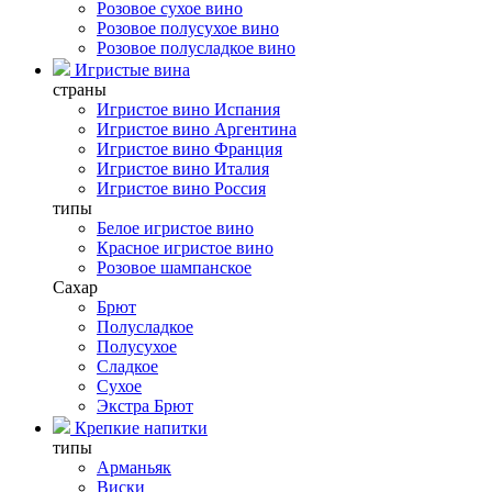
Розовое сухое вино
Розовое полусухое вино
Розовое полусладкое вино
Игристые вина
страны
Игристое вино Испания
Игристое вино Аргентина
Игристое вино Франция
Игристое вино Италия
Игристое вино Россия
типы
Белое игристое вино
Красное игристое вино
Розовое шампанское
Сахар
Брют
Полусладкое
Полусухое
Сладкое
Сухое
Экстра Брют
Крепкие напитки
типы
Арманьяк
Виски