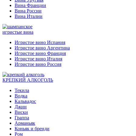
Вина Франции
Вина России
Вина Италии
игристые вина
Игристое вино Испания
Игристое вино Аргентина
Игристое вино Франция
Игристое вино Италия
Игристое вино Россия
КРЕПКИЙ АЛКОГОЛЬ
Текила
Водка
Кальвадос
Джин
Виски
Граппа
Арманьяк
Коньяк и бренди
Ром