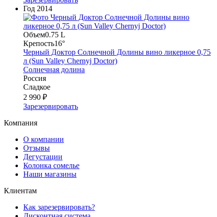
Год
2014
Объем
0.75 L
Крепость
16°
Черный Доктор Солнечной Долины вино ликерное 0,75
л (Sun Valley Chernyj Doctor)
Солнечная долина
Россия
Сладкое
2 990 ₽
Зарезервировать
Компания
О компании
Отзывы
Дегустации
Колонка сомелье
Наши магазины
Клиентам
Как зарезервировать?
Дисконтная система