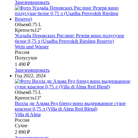
Зарезервировать
Объем
0.75 L
Крепость
12°
Усадьба Перовских Рислинг Резерв вино полусухое
белое 0,75 л (Usadba Perovskih Riesling Reserve)
Wein und Wasser
Россия
Полусухое
1 490 ₽
Зарезервировать
Год
2022, 2024
Объем
0.75 L
Крепость
13°
Вилла ди Альма Ред бленд вино выдержанное сухое
красное 0,75 л (Villa di Alma Red Blend)
Villa di Alma
Россия
Сухое
2 890 ₽
Зарезервировать