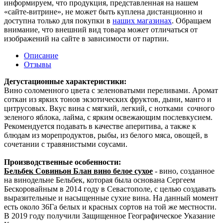
информируем, что продукция, представленная на нашем
«сайте-витрине», не может быть куплена дистанционно и
доступна только для покупки в
наших магазинах
. Обращаем
внимание, что внешний вид товара может отличаться от
изображений на сайте в зависимости от партии.
Описание
Отзывы
Дегустационные характеристики:
Вино соломенного цвета с зеленоватыми переливами. Аромат
соткан из ярких тонов экзотических фруктов, дыни, манго и
цитрусовых. Вкус вина с мягкий, легкий, с нотками сочного
зеленого яблока, лайма, с ярким освежающим послевкусием.
Рекомендуется подавать в качестве аперитива, а также к
блюдам из морепродуктов, рыбы, из белого мяса, овощей, в
сочетании с травянистыми соусами.
Производственные особенности:
Бельбек Совиньон Блан вино белое сухое
- вино, созданное
на винодельне Бельбек, которая была основана Сергеем
Бескоровайным в 2014 году в Севастополе, с целью создавать
выразительные и насыщенные сухие вина. На данный момент
есть около 36Га белых и красных сортов на той же местности.
В 2019 году получили Защищенное Географическое Указание