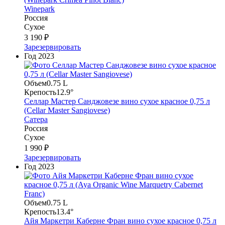
Winepark
Россия
Сухое
3 190 ₽
Зарезервировать
Год
2023
Объем
0.75 L
Крепость
12.9°
Селлар Мастер Санджовезе вино сухое красное 0,75 л
(Cellar Master Sangiovese)
Сатера
Россия
Сухое
1 990 ₽
Зарезервировать
Год
2023
Объем
0.75 L
Крепость
13.4°
Айя Маркетри Каберне Фран вино сухое красное 0,75 л