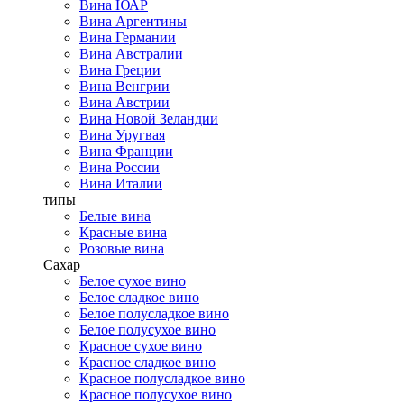
Вина ЮАР
Вина Аргентины
Вина Германии
Вина Австралии
Вина Греции
Вина Венгрии
Вина Австрии
Вина Новой Зеландии
Вина Уругвая
Вина Франции
Вина России
Вина Италии
типы
Белые вина
Красные вина
Розовые вина
Сахар
Белое сухое вино
Белое сладкое вино
Белое полусладкое вино
Белое полусухое вино
Красное сухое вино
Красное сладкое вино
Красное полусладкое вино
Красное полусухое вино