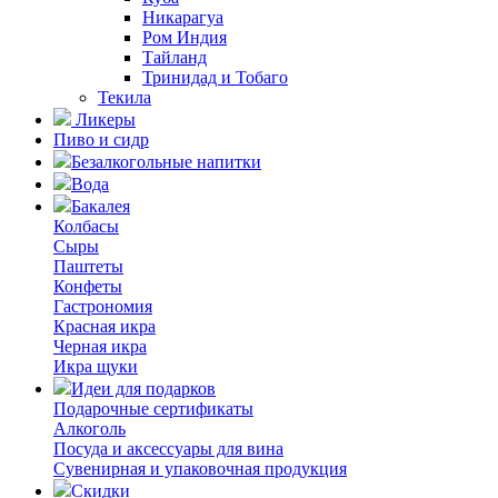
Никарагуа
Ром Индия
Тайланд
Тринидад и Тобаго
Текила
Ликеры
Пиво и сидр
Безалкогольные напитки
Вода
Бакалея
Колбасы
Сыры
Паштеты
Конфеты
Гастрономия
Красная икра
Черная икра
Икра щуки
Идеи для подарков
Подарочные сертификаты
Алкоголь
Посуда и аксессуары для вина
Сувенирная и упаковочная продукция
Скидки