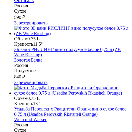
Фотисаль
Россия
Сухое
590 ₽
Зарезервировать
Объем
0.75 L
Крепость
11.5°
ЗБ вайн РИСЛИНГ вино полусухое белое 0,75 л (ZB
Wine Riesling)
Золотая Балка
Россия
Полусухое
840 ₽
Зарезервировать
Объем
0.75 L
Крепость
13°
Усадьба Перовских Ркацители Оранж вино сухое белое
0,75 л (Usadba Perovskih Rkatsiteli Orange)
Wein und Wasser
Россия
Сухое