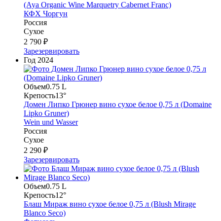
(Aya Organic Wine Marquetry Cabernet Franc)
КФХ Чоргун
Россия
Сухое
2 790 ₽
Зарезервировать
Год
2024
Объем
0.75 L
Крепость
13°
Домен Липко Грюнер вино сухое белое 0,75 л (Domaine
Lipko Gruner)
Wein und Wasser
Россия
Сухое
2 290 ₽
Зарезервировать
Объем
0.75 L
Крепость
12°
Блаш Мираж вино сухое белое 0,75 л (Blush Mirage
Blanco Seco)