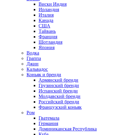
Виски Индия
Ирландия
Италия
Канада
США
Тайвань
Франция
Шотландия
Япония
Водка
Граппа
Джин
Кальвадос
Коньяк и бренди
Армянский бренди
Грузинский бренди
Испанский бренди
Молдавский бренди
Российский бренди
Французский коньяк
Ром
Гватемала
Германия
Доминиканская Республика
Куба