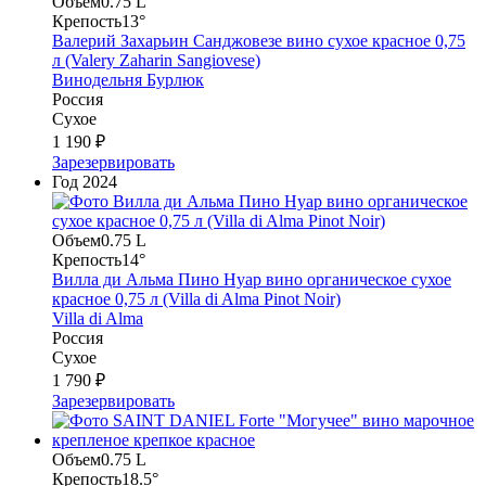
Объем
0.75 L
Крепость
13°
Валерий Захарьин Санджовезе вино сухое красное 0,75
л (Valery Zaharin Sangiovese)
Винодельня Бурлюк
Россия
Сухое
1 190 ₽
Зарезервировать
Год
2024
Объем
0.75 L
Крепость
14°
Вилла ди Альма Пино Нуар вино органическое сухое
красное 0,75 л (Villa di Alma Pinot Noir)
Villa di Alma
Россия
Сухое
1 790 ₽
Зарезервировать
Объем
0.75 L
Крепость
18.5°