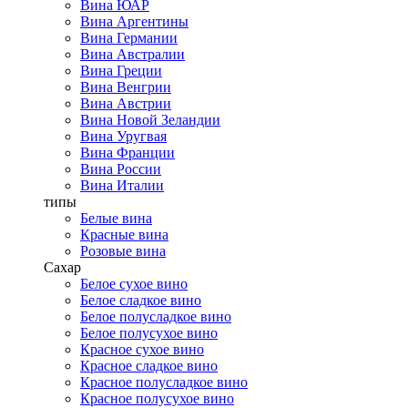
Вина ЮАР
Вина Аргентины
Вина Германии
Вина Австралии
Вина Греции
Вина Венгрии
Вина Австрии
Вина Новой Зеландии
Вина Уругвая
Вина Франции
Вина России
Вина Италии
типы
Белые вина
Красные вина
Розовые вина
Сахар
Белое сухое вино
Белое сладкое вино
Белое полусладкое вино
Белое полусухое вино
Красное сухое вино
Красное сладкое вино
Красное полусладкое вино
Красное полусухое вино