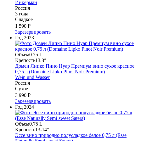
Инкерман
Россия
3 года
Сладкое
1 590 ₽
Зарезервировать
Год
2023
Объем
0.75 L
Крепость
13.3°
Домен Липко Пино Нуар Премиум вино сухое красное
0,75 л (Domaine Lipko Pinot Noir Premium)
Wein und Wasser
Россия
Сухое
3 990 ₽
Зарезервировать
Год
2024
Объем
0.75 L
Крепость
13-14°
Эссе вино природно полусладкое белое 0,75 л (Esse
Naturally Semi-sweet Satera)