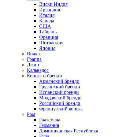
Виски Индия
Ирландия
Италия
Канада
США
Тайвань
Франция
Шотландия
Япония
Водка
Граппа
Джин
Кальвадос
Коньяк и бренди
Армянский бренди
Грузинский бренди
Испанский бренди
Молдавский бренди
Российский бренди
Французский коньяк
Ром
Гватемала
Германия
Доминиканская Республика
Куба