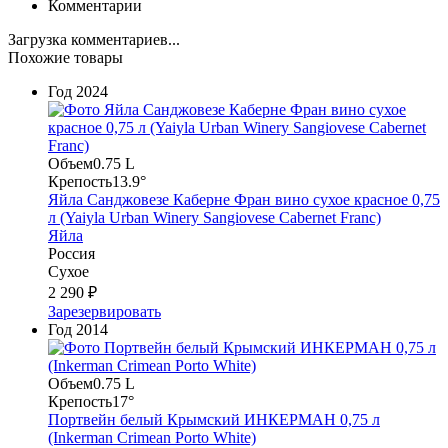
Комментарии
Загрузка комментариев...
Похожие товары
Год
2024
Объем
0.75 L
Крепость
13.9°
Яйла Санджовезе Каберне Фран вино сухое красное 0,75
л (Yaiyla Urban Winery Sangiovese Cabernet Franc)
Яйла
Россия
Сухое
2 290 ₽
Зарезервировать
Год
2014
Объем
0.75 L
Крепость
17°
Портвейн белый Крымский ИНКЕРМАН 0,75 л
(Inkerman Crimean Porto White)