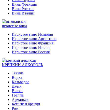
Вина Франции
Вина России
Вина Италии
игристые вина
Игристое вино Испания
Игристое вино Аргентина
Игристое вино Франция
Игристое вино Италия
Игристое вино Россия
КРЕПКИЙ АЛКОГОЛЬ
Текила
Водка
Кальвадос
Джин
Виски
Граппа
Арманьяк
Коньяк и бренди
Ром