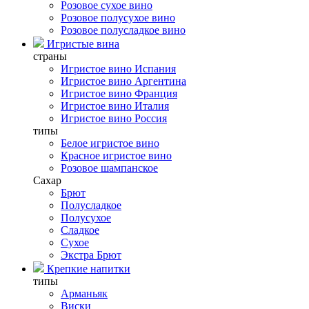
Розовое сухое вино
Розовое полусухое вино
Розовое полусладкое вино
Игристые вина
страны
Игристое вино Испания
Игристое вино Аргентина
Игристое вино Франция
Игристое вино Италия
Игристое вино Россия
типы
Белое игристое вино
Красное игристое вино
Розовое шампанское
Сахар
Брют
Полусладкое
Полусухое
Сладкое
Сухое
Экстра Брют
Крепкие напитки
типы
Арманьяк
Виски