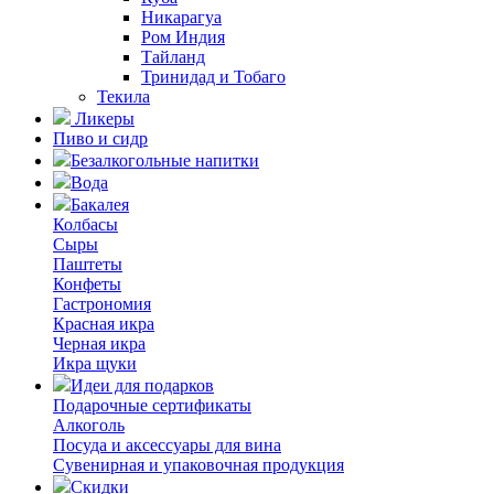
Никарагуа
Ром Индия
Тайланд
Тринидад и Тобаго
Текила
Ликеры
Пиво и сидр
Безалкогольные напитки
Вода
Бакалея
Колбасы
Сыры
Паштеты
Конфеты
Гастрономия
Красная икра
Черная икра
Икра щуки
Идеи для подарков
Подарочные сертификаты
Алкоголь
Посуда и аксессуары для вина
Сувенирная и упаковочная продукция
Скидки