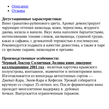
Описание
Отзывы
Дегустационные характеристики:
Вино гранатово-рубинового цвета. Аромат демонстрирует
чарующие оттенки шоколада, кожи, чернослива, ягодного
джема, кизила и ванили. Вкус вина наполнен бархатистыми,
интенсивными тонами сливок, шелковицы, сушеной груши,
какао и сафьяна, с деликатной терпкостью в послевкусии.
Рекомендуется подавать в качестве дижестива, а также в паре
со зрелыми сырами, шоколадом и орехами.
Производственные особенности:
Черный Доктор Солнечная Долина вино ликерное
коллекционное 2001 год
- визитная карточка крымского
полуострова, винтажное, знаменитое и неповторимое вино.
Изготавливается из винограда автохтонных сортов —
Джеват-Кара, Эким-Кара и Кефесия. Урожай собирается
вручную со старых 35-летних лоз. После ферментации вино
проходит многолетнюю выдержку в дубовых
бочках. Выпускается ограниченным тиражом.