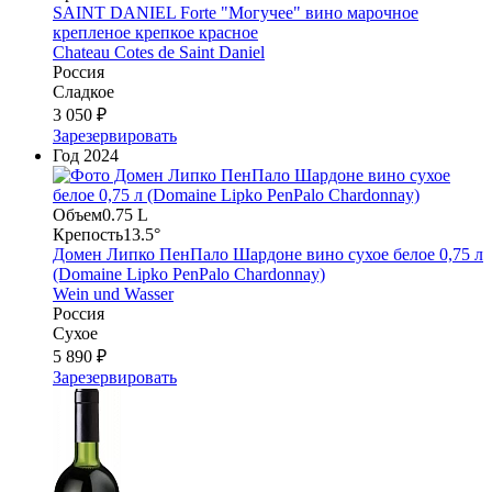
SAINT DANIEL Forte "Могучее" вино марочное
крепленое крепкое красное
Chateau Cotes de Saint Daniel
Россия
Сладкое
3 050 ₽
Зарезервировать
Год
2024
Объем
0.75 L
Крепость
13.5°
Домен Липко ПенПало Шардоне вино сухое белое 0,75 л
(Domaine Lipko PenPalo Chardonnay)
Wein und Wasser
Россия
Сухое
5 890 ₽
Зарезервировать