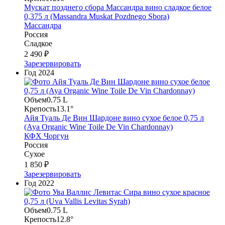
Мускат позднего сбора Массандра вино сладкое белое
0,375 л (Massandra Muskat Pozdnego Sbora)
Массандра
Россия
Сладкое
2 490 ₽
Зарезервировать
Год
2024
Объем
0.75 L
Крепость
13.1°
Айя Туаль Де Вин Шардоне вино сухое белое 0,75 л
(Aya Organic Wine Toile De Vin Chardonnay)
КФХ Чоргун
Россия
Сухое
1 850 ₽
Зарезервировать
Год
2022
Объем
0.75 L
Крепость
12.8°