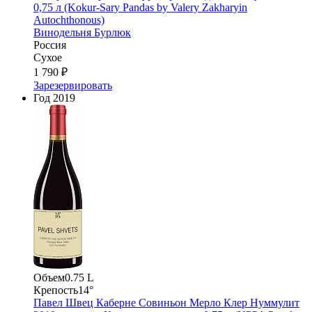
0,75 л (Kokur-Sary Pandas by Valery Zakharyin
Autochthonous)
Винодельня Бурлюк
Россия
Сухое
1 790 ₽
Зарезервировать
Год
2019
Объем
0.75 L
Крепость
14°
Павел Швец Каберне Совиньон Мерло Клер Нуммулит