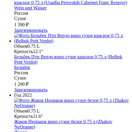
красное 0,75 л (Usadba Perovskih Cabernet Franc Reserve)
Wein und Wasser
Россия
Сухое
1 390 ₽
Зарезервировать
Объем
0.75 L
Крепость
12.1°
Бельбек Пти Вердо вино сухое красное 0,75 л (Belbek
Petit Verdot)
Бельбек
Россия
Сухое
1 290 ₽
Зарезервировать
Год
2022
Объем
0.75 L
Крепость
11.6°
Жаков Неоранж вино сухое белое 0,75 л (Zhakov
NeOrange)