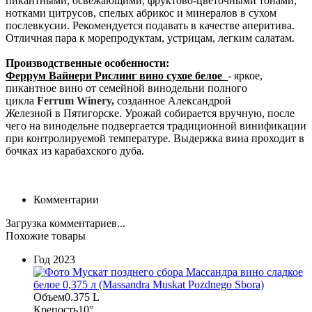
пикантными, освежающими, фруктово-цветочными тонами,
нотками цитрусов, спелых абрикос и минералов в сухом
послевкусии. Рекомендуется подавать в качестве аперитива.
Отличная пара к морепродуктам, устрицам, легким салатам.
Производственные особенности:
Феррум Вайнери Рислинг вино сухое белое
- яркое,
пикантное вино от семейной винодельни полного
цикла
Ferrum Winery,
созданное Александрой
Железной в Пятигорске. Урожай собирается вручную, после
чего на винодельне подвергается традиционной винификации
при контролируемой температуре. Выдержка вина проходит в
бочках из карабахского дуба.
Комментарии
Загрузка комментариев...
Похожие товары
Год
2023
Объем
0.375 L
Крепость
10°