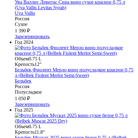
Ува Валлис Левитас Сира вино сухое красное 0,75 л
(Uva Vallis Levitas Syrah)
Uva Vallis
Россия
Сухое
1 390 ₽
Зарезервировать
Год
2024
Объем
0.75 L
Крепость
12°
Бельбек Фиолент Мерло вино полусладкое красное 0,75
л (Belbek Fiolent Merlot Semi-Sweet)
Бельбек
Россия
Полусладкое
1 050 ₽
Зарезервировать
Год
2025
Объем
0.75 L
Крепость
11.8°
Бельбек Мускат 2025 вино сухое белое 0,75 л (Belbek