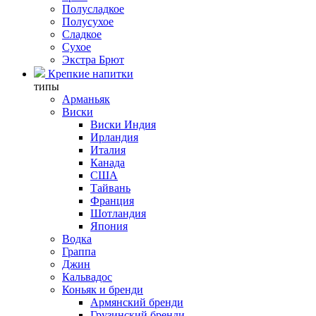
Полусладкое
Полусухое
Сладкое
Сухое
Экстра Брют
Крепкие напитки
типы
Арманьяк
Виски
Виски Индия
Ирландия
Италия
Канада
США
Тайвань
Франция
Шотландия
Япония
Водка
Граппа
Джин
Кальвадос
Коньяк и бренди
Армянский бренди
Грузинский бренди