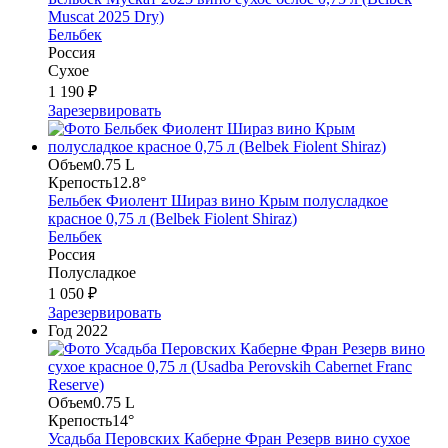
Muscat 2025 Dry)
Бельбек
Россия
Сухое
1 190 ₽
Зарезервировать
Объем
0.75 L
Крепость
12.8°
Бельбек Фиолент Шираз вино Крым полусладкое
красное 0,75 л (Belbek Fiolent Shiraz)
Бельбек
Россия
Полусладкое
1 050 ₽
Зарезервировать
Год
2022
Объем
0.75 L
Крепость
14°
Усадьба Перовских Каберне Фран Резерв вино сухое