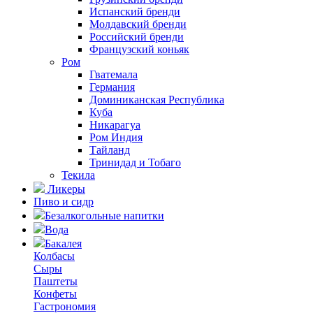
Испанский бренди
Молдавский бренди
Российский бренди
Французский коньяк
Ром
Гватемала
Германия
Доминиканская Республика
Куба
Никарагуа
Ром Индия
Тайланд
Тринидад и Тобаго
Текила
Ликеры
Пиво и сидр
Безалкогольные напитки
Вода
Бакалея
Колбасы
Сыры
Паштеты
Конфеты
Гастрономия