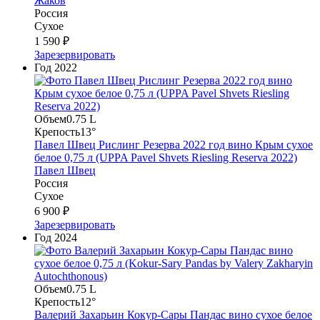
Жаков
Россия
Сухое
1 590 ₽
Зарезервировать
Год
2022
Объем
0.75 L
Крепость
13°
Павел Швец Рислинг Резерва 2022 год вино Крым сухое
белое 0,75 л (UPPA Pavel Shvets Riesling Reserva 2022)
Павел Швец
Россия
Сухое
6 900 ₽
Зарезервировать
Год
2024
Объем
0.75 L
Крепость
12°
Валерий Захарьин Кокур-Сары Пандас вино сухое белое