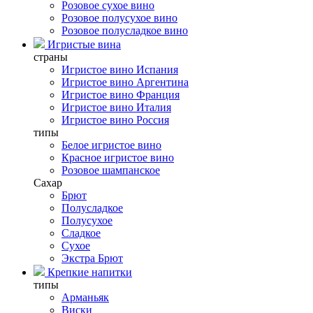
Розовое сухое вино
Розовое полусухое вино
Розовое полусладкое вино
Игристые вина
страны
Игристое вино Испания
Игристое вино Аргентина
Игристое вино Франция
Игристое вино Италия
Игристое вино Россия
типы
Белое игристое вино
Красное игристое вино
Розовое шампанское
Сахар
Брют
Полусладкое
Полусухое
Сладкое
Сухое
Экстра Брют
Крепкие напитки
типы
Арманьяк
Виски