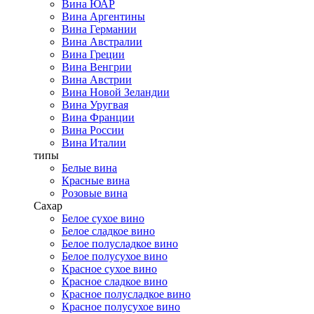
Вина ЮАР
Вина Аргентины
Вина Германии
Вина Австралии
Вина Греции
Вина Венгрии
Вина Австрии
Вина Новой Зеландии
Вина Уругвая
Вина Франции
Вина России
Вина Италии
типы
Белые вина
Красные вина
Розовые вина
Сахар
Белое сухое вино
Белое сладкое вино
Белое полусладкое вино
Белое полусухое вино
Красное сухое вино
Красное сладкое вино
Красное полусладкое вино
Красное полусухое вино