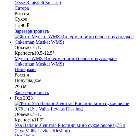
(Esse Rkatsiteli Sur Lie)
Сатера
Россия
Сухое
1 290 ₽
Зарезервировать
Объем
0.75 L
Крепость
10,5-12,5°
Мускат WMS Инкерман вино белое полусладкое
(Inkerman Muskat WMS)
Инкерман
Россия
Полусладкое
790 ₽
Зарезервировать
Год
2023
Объем
0.75 L
Крепость
11.9°
Ува Валлис Левитас Рислинг вино сухое белое 0,75 л
(Uva Vallis Levitas Riesling)