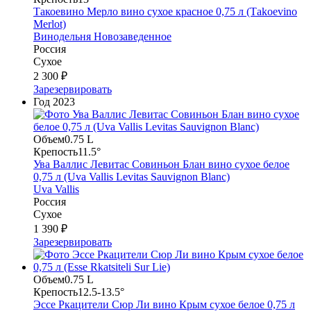
Такоевино Мерло вино сухое красное 0,75 л (Тakoevino
Merlot)
Винодельня Новозаведенное
Россия
Сухое
2 300 ₽
Зарезервировать
Год
2023
Объем
0.75 L
Крепость
11.5°
Ува Валлис Левитас Совиньон Блан вино сухое белое
0,75 л (Uva Vallis Levitas Sauvignon Blanc)
Uva Vallis
Россия
Сухое
1 390 ₽
Зарезервировать
Объем
0.75 L
Крепость
12.5-13.5°
Эссе Ркацители Сюр Ли вино Крым сухое белое 0,75 л