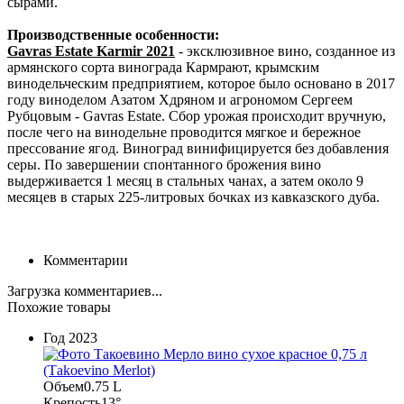
сырами.
Производственные особенности:
Gavras Estate Karmir 2021
- эксклюзивное вино, созданное из
армянского сорта винограда Кармрают, крымским
винодельческим предприятием, которое было основано в 2017
году виноделом Азатом Хдряном и агрономом Сергеем
Рубцовым - Gavras Estate. Сбор урожая происходит вручную,
после чего на винодельне проводится мягкое и бережное
прессование ягод. Виноград винифицируется без добавления
серы. По завершении спонтанного брожения вино
выдерживается 1 месяц в стальных чанах, а затем около 9
месяцев в старых 225-литровых бочках из кавказского дуба.
Комментарии
Загрузка комментариев...
Похожие товары
Год
2023
Объем
0.75 L
Крепость
13°