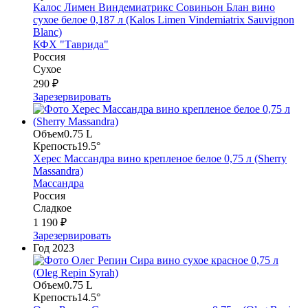
Калос Лимен Виндемиатрикс Совиньон Блан вино
сухое белое 0,187 л (Kalos Limen Vindemiatrix Sauvignon
Blanc)
КФХ "Таврида"
Россия
Сухое
290 ₽
Зарезервировать
Объем
0.75 L
Крепость
19.5°
Херес Массандра вино крепленое белое 0,75 л (Sherry
Massandra)
Массандра
Россия
Сладкое
1 190 ₽
Зарезервировать
Год
2023
Объем
0.75 L
Крепость
14.5°