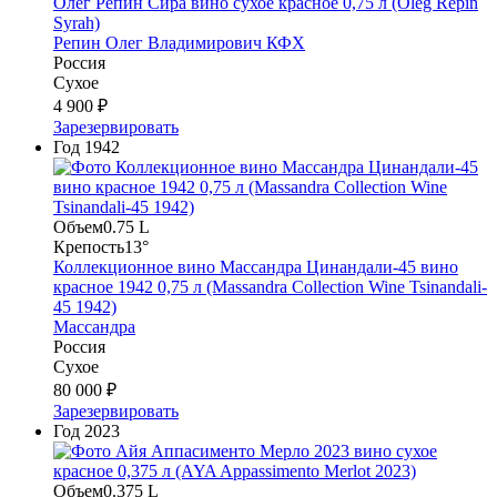
Олег Репин Сира вино сухое красное 0,75 л (Oleg Repin
Syrah)
Репин Олег Владимирович КФХ
Россия
Сухое
4 900 ₽
Зарезервировать
Год
1942
Объем
0.75 L
Крепость
13°
Коллекционное вино Массандра Цинандали-45 вино
красное 1942 0,75 л (Massandra Collection Wine Tsinandali-
45 1942)
Массандра
Россия
Сухое
80 000 ₽
Зарезервировать
Год
2023
Объем
0.375 L