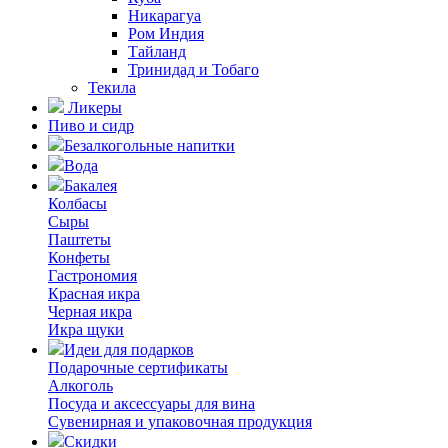
Никарагуа
Ром Индия
Тайланд
Тринидад и Тобаго
Текила
Ликеры
Пиво и сидр
Безалкогольные напитки
Вода
Бакалея
Колбасы
Сыры
Паштеты
Конфеты
Гастрономия
Красная икра
Черная икра
Икра щуки
Идеи для подарков
Подарочные сертификаты
Алкоголь
Посуда и аксессуары для вина
Сувенирная и упаковочная продукция
Скидки