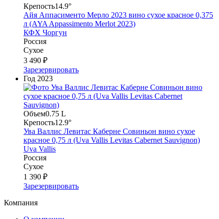
Крепость
14.9°
Айя Аппасименто Мерло 2023 вино сухое красное 0,375
л (AYA Appassimento Merlot 2023)
КФХ Чоргун
Россия
Сухое
3 490 ₽
Зарезервировать
Год
2023
Объем
0.75 L
Крепость
12.9°
Ува Валлис Левитас Каберне Совиньон вино сухое
красное 0,75 л (Uva Vallis Levitas Cabernet Sauvignon)
Uva Vallis
Россия
Сухое
1 390 ₽
Зарезервировать
Компания