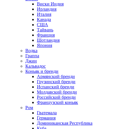
Виски Индия
Ирландия
Италия
Канада
США
Тайвань
Франция
Шотландия
Япония
Водка
Граппа
Джин
Кальвадос
Коньяк и бренди
Армянский бренди
Грузинский бренди
Испанский бренди
Молдавский бренди
Российский бренди
Французский коньяк
Ром
Гватемала
Германия
Доминиканская Республика
Куба