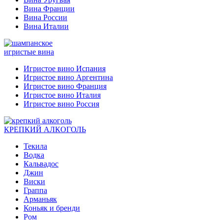
Вина Франции
Вина России
Вина Италии
игристые вина
Игристое вино Испания
Игристое вино Аргентина
Игристое вино Франция
Игристое вино Италия
Игристое вино Россия
КРЕПКИЙ АЛКОГОЛЬ
Текила
Водка
Кальвадос
Джин
Виски
Граппа
Арманьяк
Коньяк и бренди
Ром