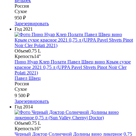
Бельбек
Россия
Сухое
950 ₽
Зарезервировать
Год
2021
Объем
0.75 L
Крепость
14°
Пино Нуар Клер Полати Павел Швец вино Крым сухое
красное 2021 0,75 л (UPPA Pavel Shvets Pinot Noir Cler
Polati 2021)
Павел Швец
Россия
Сухое
9 500 ₽
Зарезервировать
Год
2014
Объем
0.75 L
Крепость
16°
Черный Доктор Солнечной Долины вино ликерное 0,75