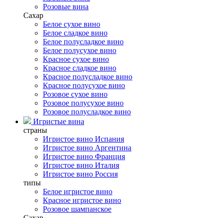
Розовые вина
Сахар
Белое сухое вино
Белое сладкое вино
Белое полусладкое вино
Белое полусухое вино
Красное сухое вино
Красное сладкое вино
Красное полусладкое вино
Красное полусухое вино
Розовое сухое вино
Розовое полусухое вино
Розовое полусладкое вино
Игристые вина
страны
Игристое вино Испания
Игристое вино Аргентина
Игристое вино Франция
Игристое вино Италия
Игристое вино Россия
типы
Белое игристое вино
Красное игристое вино
Розовое шампанское
Сахар