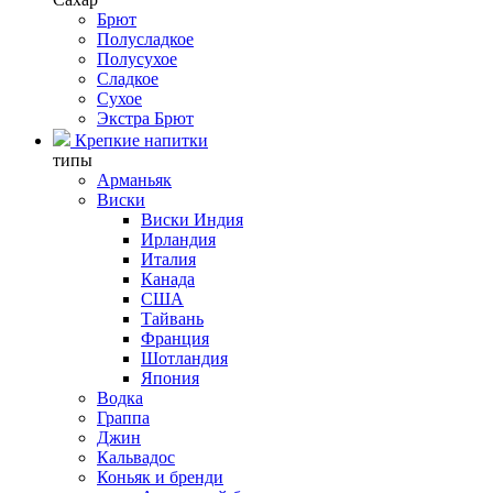
Брют
Полусладкое
Полусухое
Сладкое
Сухое
Экстра Брют
Крепкие напитки
типы
Арманьяк
Виски
Виски Индия
Ирландия
Италия
Канада
США
Тайвань
Франция
Шотландия
Япония
Водка
Граппа
Джин
Кальвадос
Коньяк и бренди