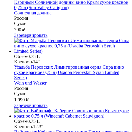
Кариньян Солнечной долины вино Крым сухое красное
0,75 л (Sun Valley Carignan)
Солнечная долина
Россия
Сухое
790 ₽
Зарезервировать
Объем
0.75 L
Крепость
14°
Усадьба Перовских Лимитированная серия Сира вино
сухое красное 0,75 л (Usadba Perovskih Syrah Limited
Series)
Wein und Wasser
Россия
Сухое
1 990 ₽
Зарезервировать
Объем
0.75 L
Крепость
12.3°
Вайнкрафт Каберне Совиньон вино Крым сухое красное