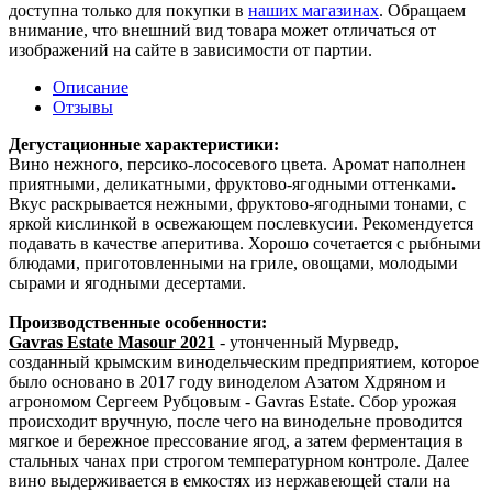
доступна только для покупки в
наших магазинах
. Обращаем
внимание, что внешний вид товара может отличаться от
изображений на сайте в зависимости от партии.
Описание
Отзывы
Дегустационные характеристики:
Вино нежного, персико-лососевого цвета. Аромат наполнен
приятными, деликатными, фруктово-ягодными оттенками
.
Вкус раскрывается нежными, фруктово-ягодными тонами, с
яркой кислинкой в освежающем послевкусии. Рекомендуется
подавать в качестве аперитива. Хорошо сочетается с рыбными
блюдами, приготовленными на гриле, овощами, молодыми
сырами и ягодными десертами.
Производственные особенности:
Gavras Estate Masour 2021
- утонченный Мурведр,
созданный крымским винодельческим предприятием, которое
было основано в 2017 году виноделом Азатом Хдряном и
агрономом Сергеем Рубцовым - Gavras Estate. Сбор урожая
происходит вручную, после чего на винодельне проводится
мягкое и бережное прессование ягод, а затем ферментация в
стальных чанах при строгом температурном контроле. Далее
вино выдерживается в емкостях из нержавеющей стали на