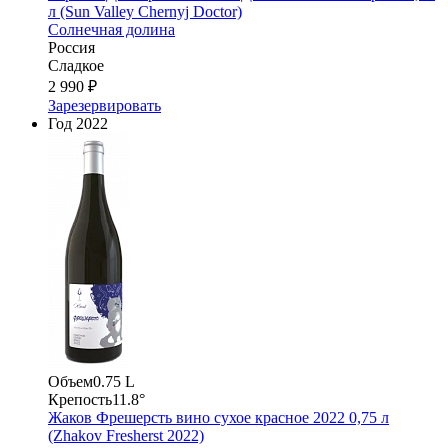
л (Sun Valley Chernyj Doctor)
Солнечная долина
Россия
Сладкое
2 990 ₽
Зарезервировать
Год
2022
Объем
0.75 L
Крепость
11.8°
Жаков Фрешерсть вино сухое красное 2022 0,75 л
(Zhakov Fresherst 2022)