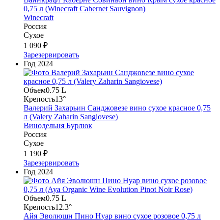
0,75 л (Winecraft Cabernet Sauvignon)
Winecraft
Россия
Сухое
1 090 ₽
Зарезервировать
Год
2024
Объем
0.75 L
Крепость
13°
Валерий Захарьин Санджовезе вино сухое красное 0,75
л (Valery Zaharin Sangiovese)
Винодельня Бурлюк
Россия
Сухое
1 190 ₽
Зарезервировать
Год
2024
Объем
0.75 L
Крепость
12.3°
Айя Эволюшн Пино Нуар вино сухое розовое 0,75 л