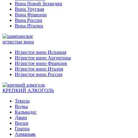
Вина Новой Зеландии
Вина Уругвая
Вина Франции
Вина России
Вина Италии
игристые вина
Игристое вино Испания
Игристое вино Аргентина
Игристое вино Франция
Игристое вино Италия
Игристое вино Россия
КРЕПКИЙ АЛКОГОЛЬ
Текила
Водка
Кальвадос
Джин
Виски
Граппа
Арманьяк