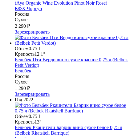
(Aya Organic Wine Evolution Pinot Noir Rose)
КФХ Чоргун
Россия
Сухое
2 290 ₽
Зарезервировать
Объем
0.75 L
Крепость
12.1°
Бельбек Пти Вердо вино сухое красное 0,75 л (Belbek
Petit Verdot)
Бельбек
Россия
Сухое
1 290 ₽
Зарезервировать
Год
2022
Объем
0.75 L
Крепость
13°
Бельбек Ркацители Баррик вино сухое белое 0,75 л
(Belbek Rkatsiteli Barrique)