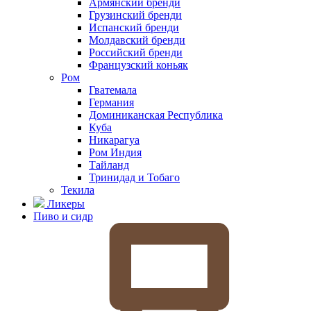
Армянский бренди
Грузинский бренди
Испанский бренди
Молдавский бренди
Российский бренди
Французский коньяк
Ром
Гватемала
Германия
Доминиканская Республика
Куба
Никарагуа
Ром Индия
Тайланд
Тринидад и Тобаго
Текила
Ликеры
Пиво и сидр