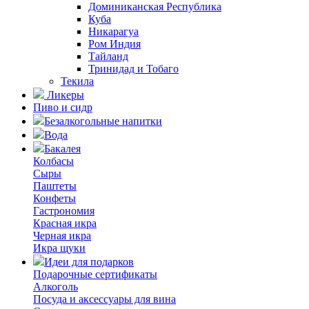
Доминиканская Республика
Куба
Никарагуа
Ром Индия
Тайланд
Тринидад и Тобаго
Текила
Ликеры
Пиво и сидр
Безалкогольные напитки
Вода
Бакалея
Колбасы
Сыры
Паштеты
Конфеты
Гастрономия
Красная икра
Черная икра
Икра щуки
Идеи для подарков
Подарочные сертификаты
Алкоголь
Посуда и аксессуары для вина