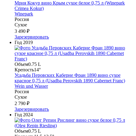
Мрия Кокур вино Крым сухое белое 0,75 л (Winepark
Crimea Kokur)
Winepark
Россия
Сухое
3 490 ₽
Зарезервировать
Год
2019
Объем
0.75 L
Крепость
14°
Усадьба Перовских Каберне Фран 1890 вино сухое
красное 0,75 л (Usadba Perovskih 1890 Cabernet Franc)
Wein und Wasser
Россия
Сухое
2 790 ₽
Зарезервировать
Год
2024
Объем
0.75 L