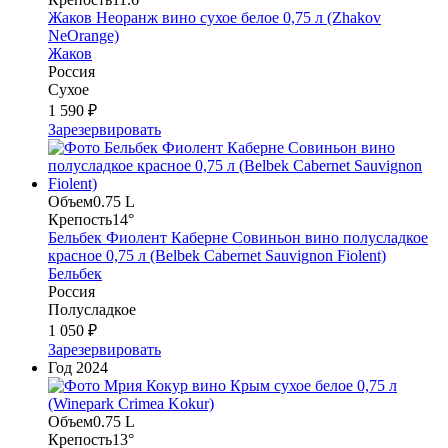
Жаков Неоранж вино сухое белое 0,75 л (Zhakov
NeOrange)
Жаков
Россия
Сухое
1 590 ₽
Зарезервировать
Объем
0.75 L
Крепость
14°
Бельбек Фиолент Каберне Совиньон вино полусладкое
красное 0,75 л (Belbek Cabernet Sauvignon Fiolent)
Бельбек
Россия
Полусладкое
1 050 ₽
Зарезервировать
Год
2024
Объем
0.75 L
Крепость
13°