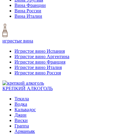
Вина Франции
Вина России
Вина Италии
игристые вина
Игристое вино Испания
Игристое вино Аргентина
Игристое вино Франция
Игристое вино Италия
Игристое вино Россия
КРЕПКИЙ АЛКОГОЛЬ
Текила
Водка
Кальвадос
Джин
Виски
Граппа
Арманьяк