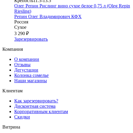
Крепость
11.5-13.5°
Олег Репин Рислинг вино сухое белое 0,75 л (Oleg Repin
Riesling)
Репин Олег Владимирович КФХ
Россия
Сухое
3 290 ₽
Зарезервировать
Компания
О компании
Отзывы
Дегустации
Колонка сомелье
Наши магазины
Клиентам
Как зарезервировать?
Дисконтная система
Корпоративным клиентам
Скидки
Витрина