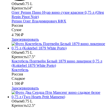
Объем
0.75 L
Крепость
14°
Олег Репин Пино Нуар вино сухое красное 0,75 л (Oleg
Repin Pinot Noir)
Репин Олег Владимирович КФХ
Россия
Сухое
4 790 ₽
Зарезервировать
Объем
0.75 L
Крепость
17.5°
Коктебель Портвейн Белый 1879 вино ликерное 0,75 л
(Koktebel 1879 White Porto)
Коктебель
Россия
Сладкое
1 590 ₽
Зарезервировать
Объем
0.75 L
Крепость
12.5°