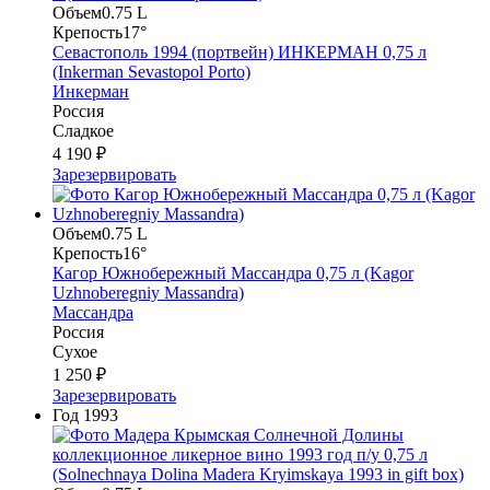
Объем
0.75 L
Крепость
17°
Севастополь 1994 (портвейн) ИНКЕРМАН 0,75 л
(Inkerman Sevastopol Porto)
Инкерман
Россия
Сладкое
4 190 ₽
Зарезервировать
Объем
0.75 L
Крепость
16°
Кагор Южнобережный Массандра 0,75 л (Kagor
Uzhnoberegniy Massandra)
Массандра
Россия
Сухое
1 250 ₽
Зарезервировать
Год
1993