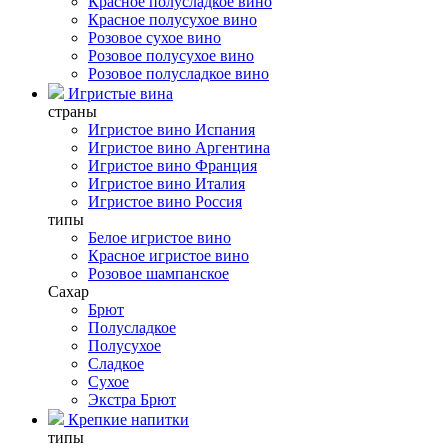
Красное полусладкое вино
Красное полусухое вино
Розовое сухое вино
Розовое полусухое вино
Розовое полусладкое вино
Игристые вина
страны
Игристое вино Испания
Игристое вино Аргентина
Игристое вино Франция
Игристое вино Италия
Игристое вино Россия
типы
Белое игристое вино
Красное игристое вино
Розовое шампанское
Сахар
Брют
Полусладкое
Полусухое
Сладкое
Сухое
Экстра Брют
Крепкие напитки
типы