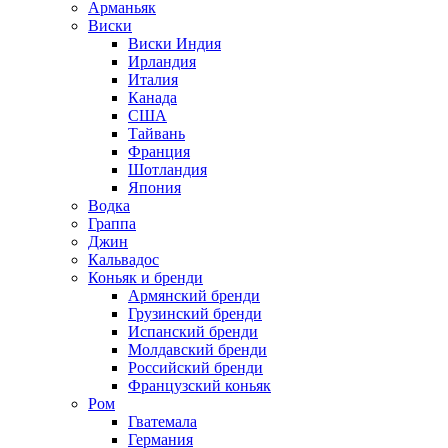
Арманьяк
Виски
Виски Индия
Ирландия
Италия
Канада
США
Тайвань
Франция
Шотландия
Япония
Водка
Граппа
Джин
Кальвадос
Коньяк и бренди
Армянский бренди
Грузинский бренди
Испанский бренди
Молдавский бренди
Российский бренди
Французский коньяк
Ром
Гватемала
Германия