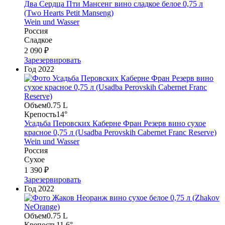
Два Сердца Пти Мансенг вино сладкое белое 0,75 л
(Two Hearts Petit Manseng)
Wein und Wasser
Россия
Сладкое
2 090 ₽
Зарезервировать
Год
2022
Объем
0.75 L
Крепость
14°
Усадьба Перовских Каберне Фран Резерв вино сухое
красное 0,75 л (Usadba Perovskih Cabernet Franc Reserve)
Wein und Wasser
Россия
Сухое
1 390 ₽
Зарезервировать
Год
2022
Объем
0.75 L
Крепость
11.6°