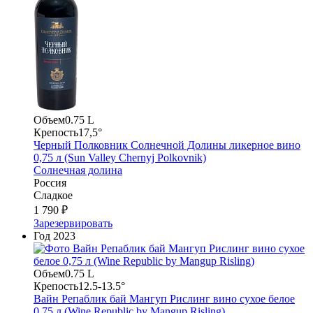
Объем
0.75 L
Крепость
17,5°
Черный Полковник Солнечной Долины ликерное вино
0,75 л (Sun Valley Chernyj Polkovnik)
Солнечная долина
Россия
Сладкое
1 790 ₽
Зарезервировать
Год
2023
Объем
0.75 L
Крепость
12.5-13.5°
Вайн Репаблик бай Мангуп Рислинг вино сухое белое
0,75 л (Wine Republic by Mangup Risling)