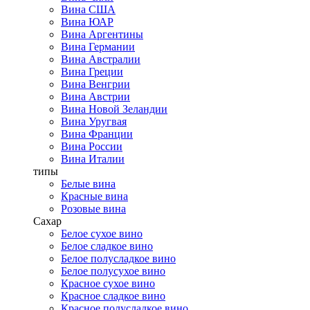
Вина США
Вина ЮАР
Вина Аргентины
Вина Германии
Вина Австралии
Вина Греции
Вина Венгрии
Вина Австрии
Вина Новой Зеландии
Вина Уругвая
Вина Франции
Вина России
Вина Италии
типы
Белые вина
Красные вина
Розовые вина
Сахар
Белое сухое вино
Белое сладкое вино
Белое полусладкое вино
Белое полусухое вино
Красное сухое вино
Красное сладкое вино
Красное полусладкое вино