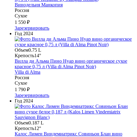
Винодельня Манкопия
Россия
Сухое
1 550 ₽
Зарезервировать
Год
2024
Объем
0.75 L
Крепость
14°
Вилла ди Альма Пино Нуар вино органическое сухое
красное 0,75 л (Villa di Alma Pinot Noir)
Villa di Alma
Россия
Сухое
1 790 ₽
Зарезервировать
Год
2024
Объем
0.187 L
Крепость
12°
Калос Лимен Виндемиатрикс Совиньон Блан вино