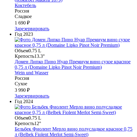
Коктебель
Россия
Сладкое
1 690 ₽
Зарезервировать
Год
2023
Объем
0.75 L
Крепость
13.3°
Домен Липко Пино Нуар Премиум вино сухое красное
0,75 л (Domaine Lipko Pinot Noir Premium)
Wein und Wasser
Россия
Сухое
3 990 ₽
Зарезервировать
Год
2024
Объем
0.75 L
Крепость
12°
Бельбек Фиолент Мерло вино полусладкое красное 0,75
л (Belbek Fiolent Merlot Semi-Sweet)