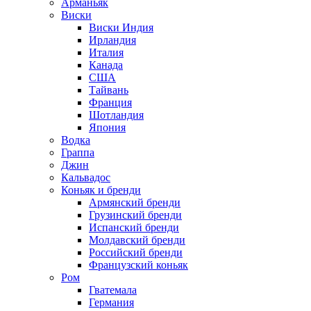
Арманьяк
Виски
Виски Индия
Ирландия
Италия
Канада
США
Тайвань
Франция
Шотландия
Япония
Водка
Граппа
Джин
Кальвадос
Коньяк и бренди
Армянский бренди
Грузинский бренди
Испанский бренди
Молдавский бренди
Российский бренди
Французский коньяк
Ром
Гватемала
Германия