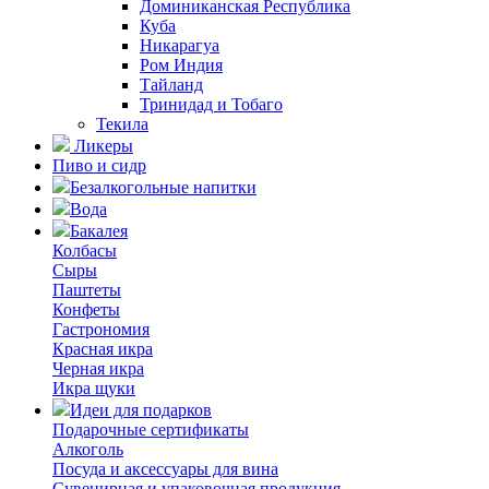
Доминиканская Республика
Куба
Никарагуа
Ром Индия
Тайланд
Тринидад и Тобаго
Текила
Ликеры
Пиво и сидр
Безалкогольные напитки
Вода
Бакалея
Колбасы
Сыры
Паштеты
Конфеты
Гастрономия
Красная икра
Черная икра
Икра щуки
Идеи для подарков
Подарочные сертификаты
Алкоголь
Посуда и аксессуары для вина
Сувенирная и упаковочная продукция