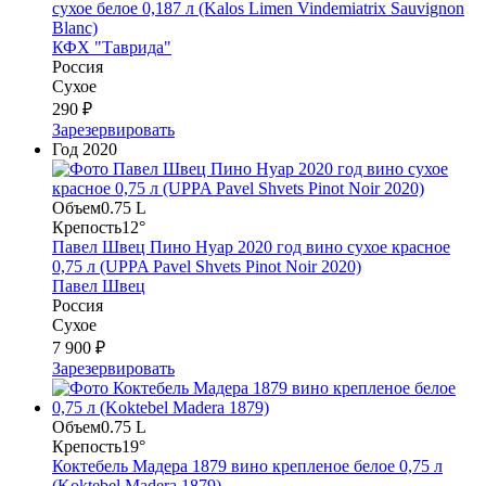
сухое белое 0,187 л (Kalos Limen Vindemiatrix Sauvignon
Blanc)
КФХ "Таврида"
Россия
Сухое
290 ₽
Зарезервировать
Год
2020
Объем
0.75 L
Крепость
12°
Павел Швец Пино Нуар 2020 год вино сухое красное
0,75 л (UPPA Pavel Shvets Pinot Noir 2020)
Павел Швец
Россия
Сухое
7 900 ₽
Зарезервировать
Объем
0.75 L
Крепость
19°
Коктебель Мадера 1879 вино крепленое белое 0,75 л
(Koktebel Madera 1879)