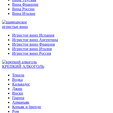
Вина Франции
Вина России
Вина Италии
игристые вина
Игристое вино Испания
Игристое вино Аргентина
Игристое вино Франция
Игристое вино Италия
Игристое вино Россия
КРЕПКИЙ АЛКОГОЛЬ
Текила
Водка
Кальвадос
Джин
Виски
Граппа
Арманьяк
Коньяк и бренди
Ром