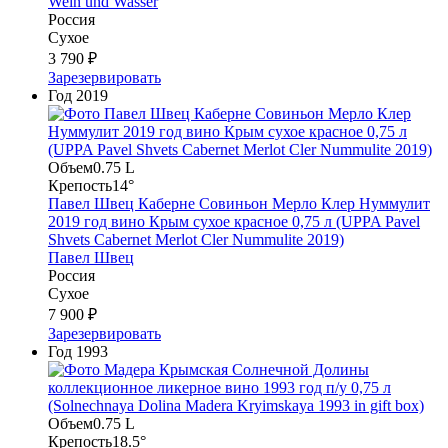
Wein und Wasser
Россия
Сухое
3 790 ₽
Зарезервировать
Год
2019
Объем
0.75 L
Крепость
14°
Павел Швец Каберне Совиньон Мерло Клер Нуммулит
2019 год вино Крым сухое красное 0,75 л (UPPA Pavel
Shvets Сabernet Merlot Cler Nummulite 2019)
Павел Швец
Россия
Сухое
7 900 ₽
Зарезервировать
Год
1993
Объем
0.75 L
Крепость
18.5°