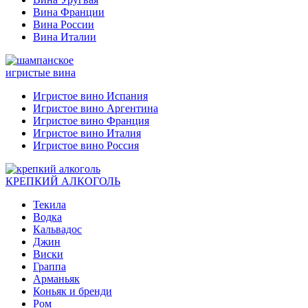
Вина Франции
Вина России
Вина Италии
игристые вина
Игристое вино Испания
Игристое вино Аргентина
Игристое вино Франция
Игристое вино Италия
Игристое вино Россия
КРЕПКИЙ АЛКОГОЛЬ
Текила
Водка
Кальвадос
Джин
Виски
Граппа
Арманьяк
Коньяк и бренди
Ром