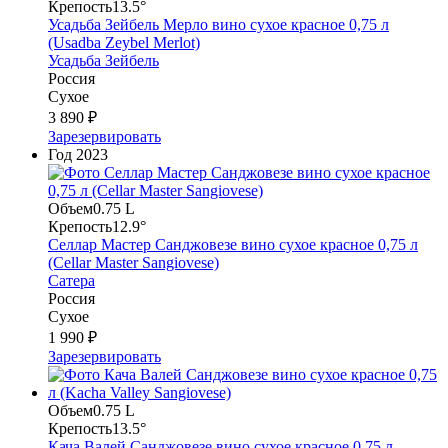
Крепость
13.5°
Усадьба Зейбель Мерло вино сухое красное 0,75 л
(Usadba Zeybel Merlot)
Усадьба Зейбель
Россия
Сухое
3 890 ₽
Зарезервировать
Год
2023
Объем
0.75 L
Крепость
12.9°
Селлар Мастер Санджовезе вино сухое красное 0,75 л
(Cellar Master Sangiovese)
Сатера
Россия
Сухое
1 990 ₽
Зарезервировать
Объем
0.75 L
Крепость
13.5°
Кача Валей Санджовезе вино сухое красное 0,75 л