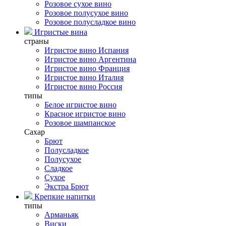
Розовое сухое вино
Розовое полусухое вино
Розовое полусладкое вино
Игристые вина
страны
Игристое вино Испания
Игристое вино Аргентина
Игристое вино Франция
Игристое вино Италия
Игристое вино Россия
типы
Белое игристое вино
Красное игристое вино
Розовое шампанское
Сахар
Брют
Полусладкое
Полусухое
Сладкое
Сухое
Экстра Брют
Крепкие напитки
типы
Арманьяк
Виски