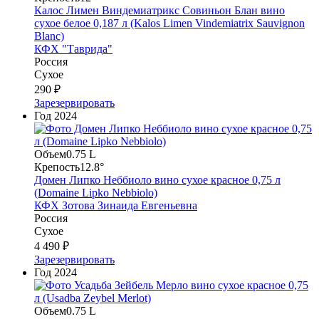
Калос Лимен Виндемиатрикс Совиньон Блан вино
сухое белое 0,187 л (Kalos Limen Vindemiatrix Sauvignon
Blanc)
КФХ "Таврида"
Россия
Сухое
290 ₽
Зарезервировать
Год
2024
Объем
0.75 L
Крепость
12.8°
Домен Липко Неббиоло вино сухое красное 0,75 л
(Domaine Lipko Nebbiolo)
КФХ Зотова Зинаида Евгеньевна
Россия
Сухое
4 490 ₽
Зарезервировать
Год
2024
Объем
0.75 L