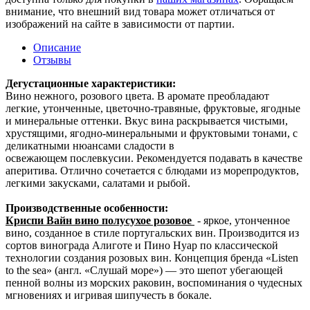
внимание, что внешний вид товара может отличаться от
изображений на сайте в зависимости от партии.
Описание
Отзывы
Дегустационные характеристики:
Вино нежного, розового цвета. В аромате преобладают
легкие, утонченные, цветочно-травяные, фруктовые, ягодные
и минеральные оттенки. Вкус вина раскрывается чистыми,
хрустящими, ягодно-минеральными и фруктовыми тонами, с
деликатными нюансами сладости в
освежающем послевкусии. Рекомендуется подавать в качестве
аперитива. Отлично сочетается с блюдами из морепродуктов,
легкими закусками, салатами и рыбой.
Производственные особенности:
Криспи Вайн вино полусухое розовое
- яркое, утонченное
вино, созданное в стиле португальских вин. Производится из
сортов винограда Алиготе и Пино Нуар по классической
технологии создания розовых вин. Концепция бренда «Listen
to the sea» (англ. «Слушай море») — это шепот убегающей
пенной волны из морских раковин, воспоминания о чудесных
мгновениях и игривая шипучесть в бокале.