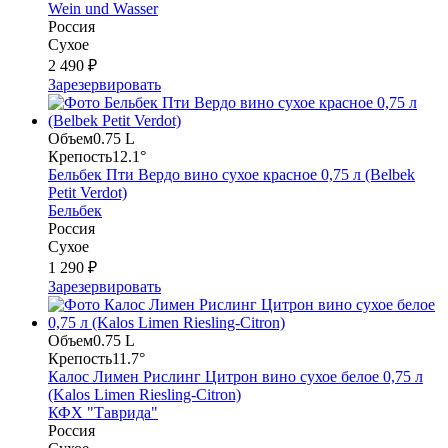
Wein und Wasser
Россия
Сухое
2 490 ₽
Зарезервировать
Объем
0.75 L
Крепость
12.1°
Бельбек Пти Вердо вино сухое красное 0,75 л (Belbek
Petit Verdot)
Бельбек
Россия
Сухое
1 290 ₽
Зарезервировать
Объем
0.75 L
Крепость
11.7°
Калос Лимен Рислинг Цитрон вино сухое белое 0,75 л
(Kalos Limen Riesling-Citron)
КФХ "Таврида"
Россия