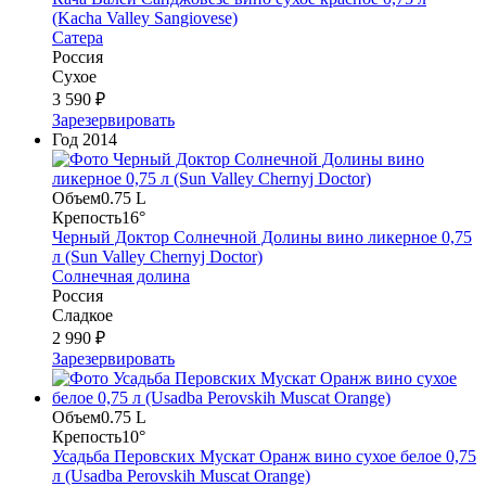
(Kacha Valley Sangiovese)
Сатера
Россия
Сухое
3 590 ₽
Зарезервировать
Год
2014
Объем
0.75 L
Крепость
16°
Черный Доктор Солнечной Долины вино ликерное 0,75
л (Sun Valley Chernyj Doctor)
Солнечная долина
Россия
Сладкое
2 990 ₽
Зарезервировать
Объем
0.75 L
Крепость
10°
Усадьба Перовских Мускат Оранж вино сухое белое 0,75
л (Usadba Perovskih Muscat Orange)