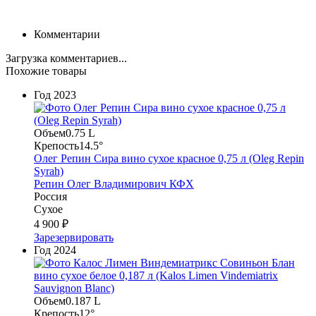
Комментарии
Загрузка комментариев...
Похожие товары
Год
2023
Объем
0.75 L
Крепость
14.5°
Олег Репин Сира вино сухое красное 0,75 л (Oleg Repin
Syrah)
Репин Олег Владимирович КФХ
Россия
Сухое
4 900 ₽
Зарезервировать
Год
2024
Объем
0.187 L
Крепость
12°