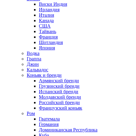
Виски Индия
Ирландия
Италия
Канада
США
Тайвань
Франция
Шотландия
Япония
Водка
Граппа
Джин
Кальвадос
Коньяк и бренди
Армянский бренди
Грузинский бренди
Испанский бренди
Молдавский бренди
Российский бренди
Французский коньяк
Ром
Гватемала
Германия
Доминиканская Республика
Куба