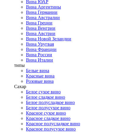
Вина ЮАР
Вина Аргентины
Вина Германии
Вина Австралии
Вина Греции
Вина Венгрии
Вина Австрии
Вина Новой Зеландии
Вина Уругвая
Вина Франции
Вина России
Вина Италии
типы
Белые вина
Красные вина
Розовые вина
Сахар
Белое сухое вино
Белое сладкое вино
Белое полусладкое вино
Белое полусухое вино
Красное сухое вино
Красное сладкое вино
Красное полусладкое вино
Красное полусухое вино