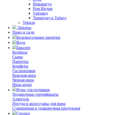
Никарагуа
Ром Индия
Тайланд
Тринидад и Тобаго
Текила
Ликеры
Пиво и сидр
Безалкогольные напитки
Вода
Бакалея
Колбасы
Сыры
Паштеты
Конфеты
Гастрономия
Красная икра
Черная икра
Икра щуки
Идеи для подарков
Подарочные сертификаты
Алкоголь
Посуда и аксессуары для вина
Сувенирная и упаковочная продукция
Скидки