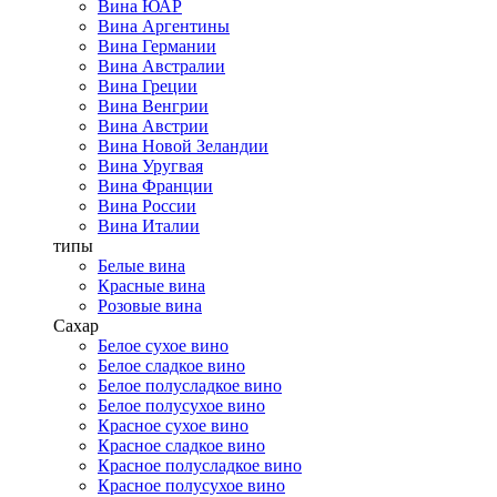
Вина ЮАР
Вина Аргентины
Вина Германии
Вина Австралии
Вина Греции
Вина Венгрии
Вина Австрии
Вина Новой Зеландии
Вина Уругвая
Вина Франции
Вина России
Вина Италии
типы
Белые вина
Красные вина
Розовые вина
Сахар
Белое сухое вино
Белое сладкое вино
Белое полусладкое вино
Белое полусухое вино
Красное сухое вино
Красное сладкое вино
Красное полусладкое вино
Красное полусухое вино