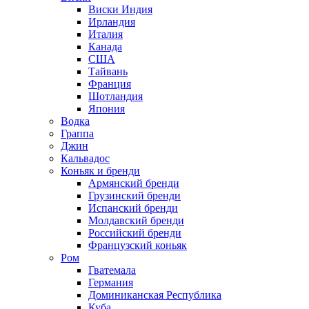
Виски Индия
Ирландия
Италия
Канада
США
Тайвань
Франция
Шотландия
Япония
Водка
Граппа
Джин
Кальвадос
Коньяк и бренди
Армянский бренди
Грузинский бренди
Испанский бренди
Молдавский бренди
Российский бренди
Французский коньяк
Ром
Гватемала
Германия
Доминиканская Республика
Куба