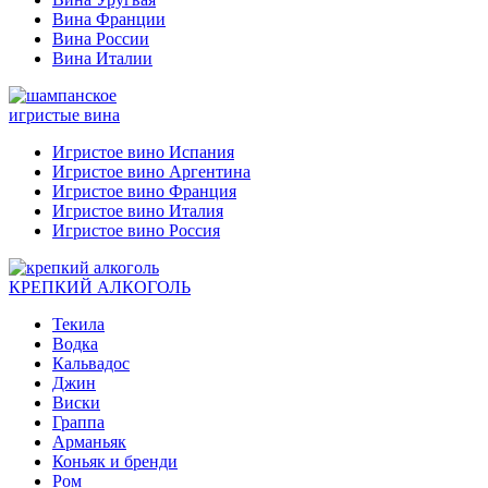
Вина Франции
Вина России
Вина Италии
игристые вина
Игристое вино Испания
Игристое вино Аргентина
Игристое вино Франция
Игристое вино Италия
Игристое вино Россия
КРЕПКИЙ АЛКОГОЛЬ
Текила
Водка
Кальвадос
Джин
Виски
Граппа
Арманьяк
Коньяк и бренди
Ром