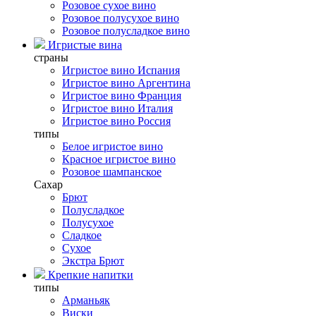
Розовое сухое вино
Розовое полусухое вино
Розовое полусладкое вино
Игристые вина
страны
Игристое вино Испания
Игристое вино Аргентина
Игристое вино Франция
Игристое вино Италия
Игристое вино Россия
типы
Белое игристое вино
Красное игристое вино
Розовое шампанское
Сахар
Брют
Полусладкое
Полусухое
Сладкое
Сухое
Экстра Брют
Крепкие напитки
типы
Арманьяк
Виски