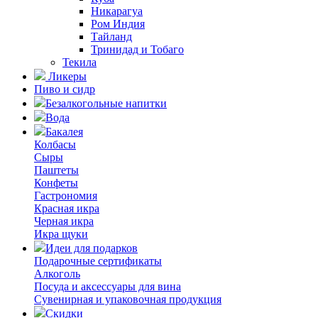
Никарагуа
Ром Индия
Тайланд
Тринидад и Тобаго
Текила
Ликеры
Пиво и сидр
Безалкогольные напитки
Вода
Бакалея
Колбасы
Сыры
Паштеты
Конфеты
Гастрономия
Красная икра
Черная икра
Икра щуки
Идеи для подарков
Подарочные сертификаты
Алкоголь
Посуда и аксессуары для вина
Сувенирная и упаковочная продукция
Скидки