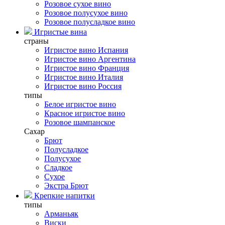
Розовое сухое вино
Розовое полусухое вино
Розовое полусладкое вино
Игристые вина
страны
Игристое вино Испания
Игристое вино Аргентина
Игристое вино Франция
Игристое вино Италия
Игристое вино Россия
типы
Белое игристое вино
Красное игристое вино
Розовое шампанское
Сахар
Брют
Полусладкое
Полусухое
Сладкое
Сухое
Экстра Брют
Крепкие напитки
типы
Арманьяк
Виски