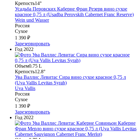
Крепость
14°
Усадьба Перовских Каберне Фран Резерв вино сухое
красное 0,75 л (Usadba Perovskih Cabernet Franc Reserve)
Wein und Wasser
Россия
Сухое
1 390 ₽
Зарезервировать
Год
2022
Объем
0.75 L
Крепость
12.8°
Ува Валлис Левитас Сира вино сухое красное 0,75 л
(Uva Vallis Levitas Syrah)
Uva Vallis
Россия
Сухое
1 390 ₽
Зарезервировать
Год
2022