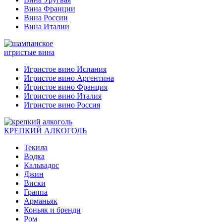
Вина Франции
Вина России
Вина Италии
игристые вина
Игристое вино Испания
Игристое вино Аргентина
Игристое вино Франция
Игристое вино Италия
Игристое вино Россия
КРЕПКИЙ АЛКОГОЛЬ
Текила
Водка
Кальвадос
Джин
Виски
Граппа
Арманьяк
Коньяк и бренди
Ром