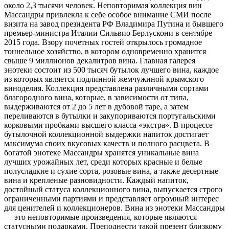
около 2,3 тысячи человек. Неповторимая коллекция вин
Массандры привлекла к себе особое внимание СМИ после
визита на завод президента РФ Владимира Путина и бывшего
премьер-министра Италии Сильвио Берлускони в сентябре
2015 года. Взору почетных гостей открылось громадное
тоннельное хозяйство, в котором одновременно хранится
свыше 9 миллионов декалитров вина. Главная галерея
энотеки состоит из 500 тысяч бутылок лучшего вина, каждое
из которых является подлинной жемчужиной крымского
виноделия. Коллекция представлена различными сортами
благородного вина, которые, в зависимости от типа,
выдерживаются от 2 до 5 лет в дубовой таре, а затем
переливаются в бутылки и закупориваются португальскими
корковыми пробками высшего класса «экстра». В процессе
бутылочной коллекционной выдержки напиток достигает
максимума своих вкусовых качеств и полного расцвета. В
богатой энотеке Массандры хранятся уникальные вина
лучших урожайных лет, среди которых красные и белые
полусладкие и сухие сорта, розовые вина, а также десертные
вина и крепленые разновидности. Каждый напиток,
достойный статуса коллекционного вина, выпускается строго
ограниченными партиями и представляет огромный интерес
для ценителей и коллекционеров. Вина из энотеки Массандры
— это неповторимые произведения, которые являются
статусными подарками. Преподнести такой презент близкому