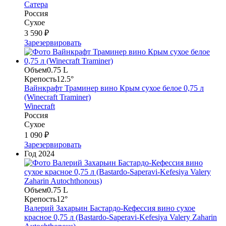
Сатера
Россия
Сухое
3 590 ₽
Зарезервировать
Объем
0.75 L
Крепость
12.5°
Вайнкрафт Траминер вино Крым сухое белое 0,75 л
(Winecraft Traminer)
Winecraft
Россия
Сухое
1 090 ₽
Зарезервировать
Год
2024
Объем
0.75 L
Крепость
12°
Валерий Захарьин Бастардо-Кефессия вино сухое
красное 0,75 л (Bastardo-Saperavi-Kefesiya Valery Zaharin