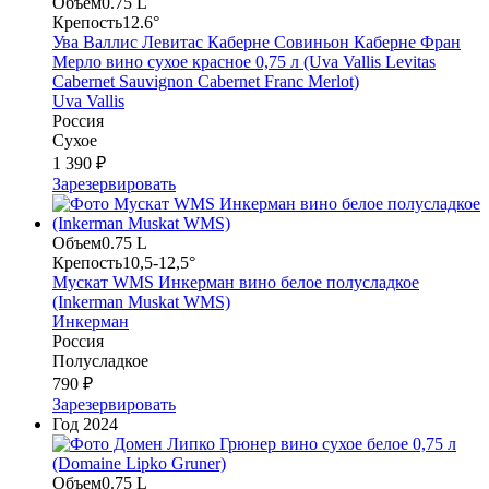
Объем
0.75 L
Крепость
12.6°
Ува Валлис Левитас Каберне Совиньон Каберне Фран
Мерло вино сухое красное 0,75 л (Uva Vallis Levitas
Cabernet Sauvignon Cabernet Franc Merlot)
Uva Vallis
Россия
Сухое
1 390 ₽
Зарезервировать
Объем
0.75 L
Крепость
10,5-12,5°
Мускат WMS Инкерман вино белое полусладкое
(Inkerman Muskat WMS)
Инкерман
Россия
Полусладкое
790 ₽
Зарезервировать
Год
2024
Объем
0.75 L