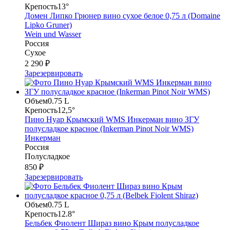
Крепость
13°
Домен Липко Грюнер вино сухое белое 0,75 л (Domaine
Lipko Gruner)
Wein und Wasser
Россия
Сухое
2 290 ₽
Зарезервировать
Объем
0.75 L
Крепость
12,5°
Пино Нуар Крымский WMS Инкерман вино ЗГУ
полусладкое красное (Inkerman Pinot Noir WMS)
Инкерман
Россия
Полусладкое
850 ₽
Зарезервировать
Объем
0.75 L
Крепость
12.8°
Бельбек Фиолент Шираз вино Крым полусладкое