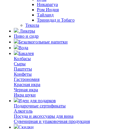
Никарагуа
Ром Индия
Тайланд
Тринидад и Тобаго
Текила
Ликеры
Пиво и сидр
Безалкогольные напитки
Вода
Бакалея
Колбасы
Сыры
Паштеты
Конфеты
Гастрономия
Красная икра
Черная икра
Икра щуки
Идеи для подарков
Подарочные сертификаты
Алкоголь
Посуда и аксессуары для вина
Сувенирная и упаковочная продукция
Скидки