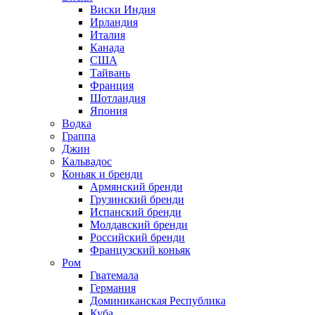
Виски Индия
Ирландия
Италия
Канада
США
Тайвань
Франция
Шотландия
Япония
Водка
Граппа
Джин
Кальвадос
Коньяк и бренди
Армянский бренди
Грузинский бренди
Испанский бренди
Молдавский бренди
Российский бренди
Французский коньяк
Ром
Гватемала
Германия
Доминиканская Республика
Куба