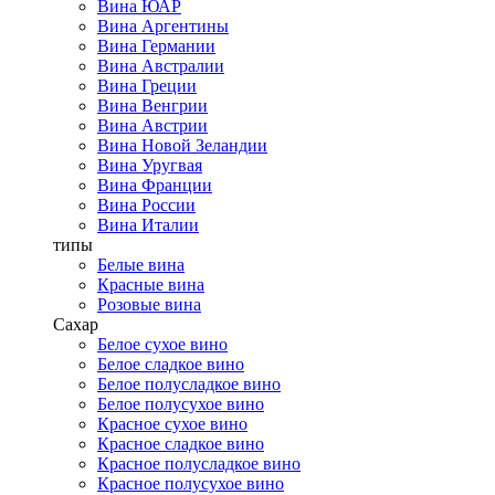
Вина ЮАР
Вина Аргентины
Вина Германии
Вина Австралии
Вина Греции
Вина Венгрии
Вина Австрии
Вина Новой Зеландии
Вина Уругвая
Вина Франции
Вина России
Вина Италии
типы
Белые вина
Красные вина
Розовые вина
Сахар
Белое сухое вино
Белое сладкое вино
Белое полусладкое вино
Белое полусухое вино
Красное сухое вино
Красное сладкое вино
Красное полусладкое вино
Красное полусухое вино