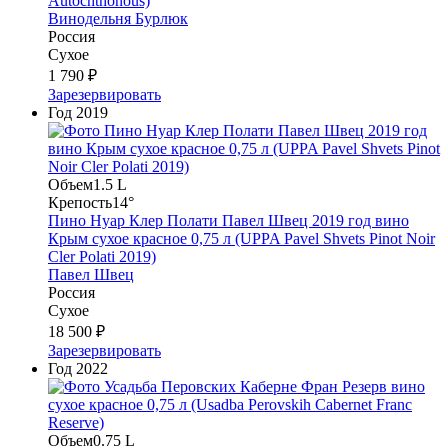
Autochthonous)
Винодельня Бурлюк
Россия
Сухое
1 790 ₽
Зарезервировать
Год
2019
Объем
1.5 L
Крепость
14°
Пино Нуар Клер Полати Павел Швец 2019 год вино
Крым сухое красное 0,75 л (UPPA Pavel Shvets Pinot Noir
Cler Polati 2019)
Павел Швец
Россия
Сухое
18 500 ₽
Зарезервировать
Год
2022
Объем
0.75 L