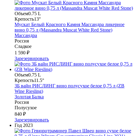
Объем
0.75 L
Крепость
13°
Мускат Белый Красного Камня Массандра ликерное
вино 0,75 л (Massandra Muscat White Red Stone)
Массандра
Россия
Сладкое
1 590 ₽
Зарезервировать
Объем
0.75 L
Крепость
11.5°
ЗБ вайн РИСЛИНГ вино полусухое белое 0,75 л (ZB
Wine Riesling)
Золотая Балка
Россия
Полусухое
840 ₽
Зарезервировать
Год
2023