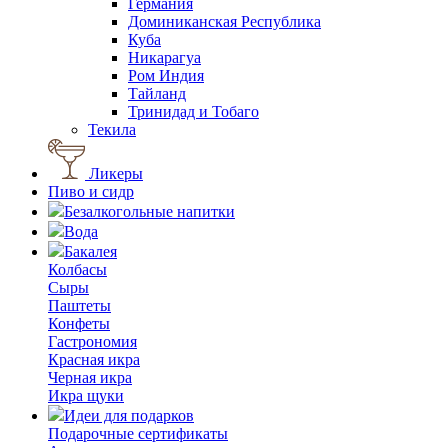
Германия
Доминиканская Республика
Куба
Никарагуа
Ром Индия
Тайланд
Тринидад и Тобаго
Текила
Ликеры
Пиво и сидр
Безалкогольные напитки
Вода
Бакалея
Колбасы
Сыры
Паштеты
Конфеты
Гастрономия
Красная икра
Черная икра
Икра щуки
Идеи для подарков
Подарочные сертификаты