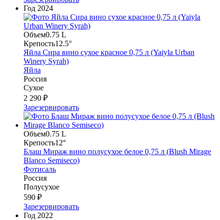
Год
2024
Объем
0.75 L
Крепость
12.5°
Яйла Сира вино сухое красное 0,75 л (Yaiyla Urban
Winery Syrah)
Яйла
Россия
Сухое
2 290 ₽
Зарезервировать
Объем
0.75 L
Крепость
12°
Блаш Мираж вино полусухое белое 0,75 л (Blush Mirage
Blanco Semiseco)
Фотисаль
Россия
Полусухое
590 ₽
Зарезервировать
Год
2022