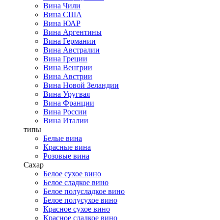
Вина Чили
Вина США
Вина ЮАР
Вина Аргентины
Вина Германии
Вина Австралии
Вина Греции
Вина Венгрии
Вина Австрии
Вина Новой Зеландии
Вина Уругвая
Вина Франции
Вина России
Вина Италии
типы
Белые вина
Красные вина
Розовые вина
Сахар
Белое сухое вино
Белое сладкое вино
Белое полусладкое вино
Белое полусухое вино
Красное сухое вино
Красное сладкое вино