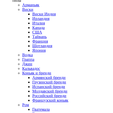
типы
Арманьяк
Виски
Виски Индия
Ирландия
Италия
Канада
США
Тайвань
Франция
Шотландия
Япония
Водка
Граппа
Джин
Кальвадос
Коньяк и бренди
Армянский бренди
Грузинский бренди
Испанский бренди
Молдавский бренди
Российский бренди
Французский коньяк
Ром
Гватемала