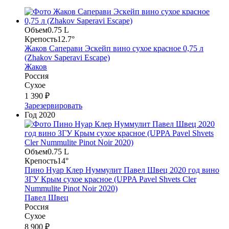
Объем
0.75 L
Крепость
12.7°
Жаков Саперави Эскейп вино сухое красное 0,75 л
(Zhakov Saperavi Escape)
Жаков
Россия
Сухое
1 390 ₽
Зарезервировать
Год
2020
Объем
0.75 L
Крепость
14°
Пино Нуар Клер Нуммулит Павел Швец 2020 год вино
ЗГУ Крым сухое красное (UPPA Pavel Shvets Cler
Nummulite Pinot Noir 2020)
Павел Швец
Россия
Сухое
8 900 ₽