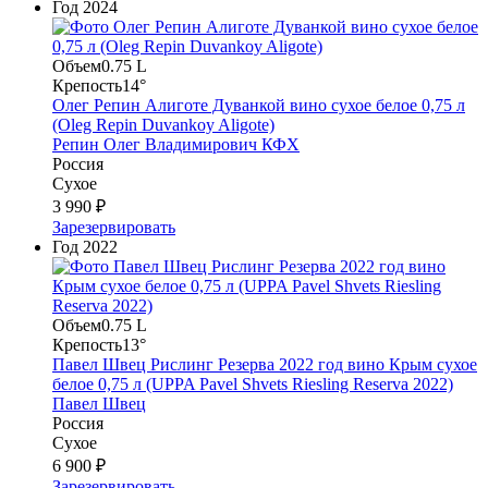
Год
2024
Объем
0.75 L
Крепость
14°
Олег Репин Алиготе Дуванкой вино сухое белое 0,75 л
(Oleg Repin Duvankoy Aligote)
Репин Олег Владимирович КФХ
Россия
Сухое
3 990 ₽
Зарезервировать
Год
2022
Объем
0.75 L
Крепость
13°
Павел Швец Рислинг Резерва 2022 год вино Крым сухое
белое 0,75 л (UPPA Pavel Shvets Riesling Reserva 2022)
Павел Швец
Россия
Сухое
6 900 ₽
Зарезервировать