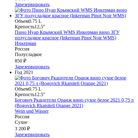
Зарезервировать
Объем
0.75 L
Крепость
12,5°
Пино Нуар Крымский WMS Инкерман вино ЗГУ
полусладкое красное (Inkerman Pinot Noir WMS)
Инкерман
Россия
Полусладкое
850 ₽
Зарезервировать
Год
2021
Объем
0.75 L
Крепость
12.5°
Богович Ркацители Оранж вино сухое белое 2021 0,75 л
(Bogovich Rkatsiteli Orange 2021)
Wein und Wasser
Россия
Сухое
3 200 ₽
Зарезервировать