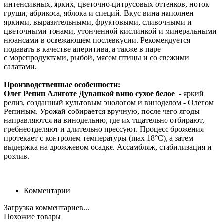
интенсивных, ярких, цветочно-цитрусовых оттенков, ноток
груши, абрикоса, яблока и специй. Вкус вина наполнен
яркими, выразительными, фруктовыми, сливочными и
цветочными тонами, утонченной кислинкой и минеральными
нюансами в освежающем послевкусии. Рекомендуется
подавать в качестве аперитива, а также в паре
с морепродуктами, рыбой, мясом птицы и со свежими
салатами.
Производственные особенности:
Олег Репин Алиготе Дуванкой вино сухое белое
- яркий
релиз, созданный культовым энологом и виноделом - Олегом
Репиным. Урожай собирается вручную, после чего ягоды
направляются на винодельню, где их тщательно отбирают,
гребнеотделяют и длительно прессуют. Процесс брожения
протекает с контролем температуры (max 18°С), а затем
выдержка на дрожжевом осадке. Ассамбляж, стабилизация и
розлив.
Комментарии
Загрузка комментариев...
Похожие товары