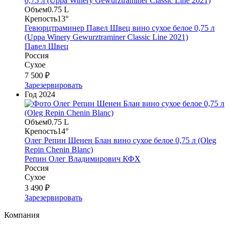
Объем
0.75 L
Крепость
13°
Гевюрцтраминер Павел Швец вино сухое белое 0,75 л
(Uppa Winery Gewurztraminer Classic Line 2021)
Павел Швец
Россия
Сухое
7 500 ₽
Зарезервировать
Год
2024
Объем
0.75 L
Крепость
14°
Олег Репин Шенен Блан вино сухое белое 0,75 л (Oleg
Repin Chenin Blanc)
Репин Олег Владимирович КФХ
Россия
Сухое
3 490 ₽
Зарезервировать
Компания