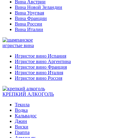
Вина Австрии
Вина Новой Зеландии
Вина Уругвая
Вина Франции
Вина России
Вина Италии
игристые вина
Игристое вино Испания
Игристое вино Аргентина
Игристое вино Франция
Игристое вино Италия
Игристое вино Россия
КРЕПКИЙ АЛКОГОЛЬ
Текила
Водка
Кальвадос
Джин
Виски
Граппа
Арманьяк