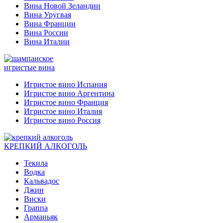
Вина Новой Зеландии
Вина Уругвая
Вина Франции
Вина России
Вина Италии
игристые вина
Игристое вино Испания
Игристое вино Аргентина
Игристое вино Франция
Игристое вино Италия
Игристое вино Россия
КРЕПКИЙ АЛКОГОЛЬ
Текила
Водка
Кальвадос
Джин
Виски
Граппа
Арманьяк