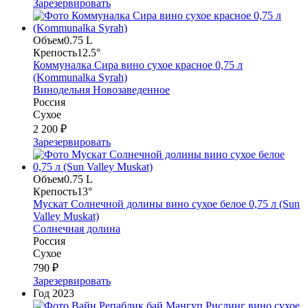
Зарезервировать
Объем
0.75 L
Крепость
12.5°
Коммуналка Сира вино сухое красное 0,75 л
(Kommunalka Syrah)
Винодельня Новозаведенное
Россия
Сухое
2 200 ₽
Зарезервировать
Объем
0.75 L
Крепость
13°
Мускат Солнечной долины вино сухое белое 0,75 л (Sun
Valley Muskat)
Солнечная долина
Россия
Сухое
790 ₽
Зарезервировать
Год
2023