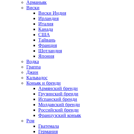
Арманьяк
Виски
Виски Индия
Ирландия
Италия
Канада
США
Тайвань
Франция
Шотландия
Япония
Водка
Граппа
Джин
Кальвадос
Коньяк и бренди
Армянский бренди
Грузинский бренди
Испанский бренди
Молдавский бренди
Российский бренди
Французский коньяк
Ром
Гватемала
Германия