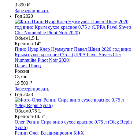
3 890 ₽
Зарезервировать
Год
2020
Объем
1.5 L
Крепость
14°
Пино Нуар Клер Нуммулит Павел Швец 2020 год вино
Крым сухое красное 0,75 л (UPPA Pavel Shvets Cler
Nummulite Pinot Noir 2020)
Павел Швец
Россия
Сухое
19 500 ₽
Зарезервировать
Год
2023
Объем
0.75 L
Крепость
14.5°
Олег Репин Сира вино сухое красное 0,75 л (Oleg Repin
Syrah)
Репин Олег Владимирович КФХ