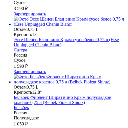
Сухое
3 590 ₽
Зарезервировать
Объем
0.75 L
Крепость
13°
Эссе Шенен Блан вино Крым сухое белое 0,75 л (Esse
Unplugged Chenin Blanc)
Сатера
Россия
Сухое
1 590 ₽
Зарезервировать
Объем
0.75 L
Крепость
12.8°
Бельбек Фиолент Шираз вино Крым полусладкое
красное 0,75 л (Belbek Fiolent Shiraz)
Бельбек
Россия
Полусладкое
1 050 ₽