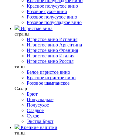
Красное полусладкое вино
Красное полусухое вино
Розовое сухое вино
Розовое полусухое вино
Розовое полусладкое вино
Игристые вина
страны
Игристое вино Испания
Игристое вино Аргентина
Игристое вино Франция
Игристое вино Италия
Игристое вино Россия
типы
Белое игристое вино
Красное игристое вино
Розовое шампанское
Сахар
Брют
Полусладкое
Полусухое
Сладкое
Сухое
Экстра Брют
Крепкие напитки
типы