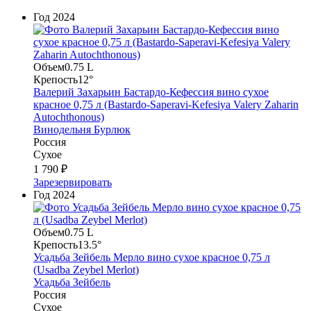
Год
2024
Объем
0.75 L
Крепость
12°
Валерий Захарьин Бастардо-Кефессия вино сухое
красное 0,75 л (Bastardo-Saperavi-Kefesiya Valery Zaharin
Autochthonous)
Винодельня Бурлюк
Россия
Сухое
1 790 ₽
Зарезервировать
Год
2024
Объем
0.75 L
Крепость
13.5°
Усадьба Зейбель Мерло вино сухое красное 0,75 л
(Usadba Zeybel Merlot)
Усадьба Зейбель
Россия
Сухое