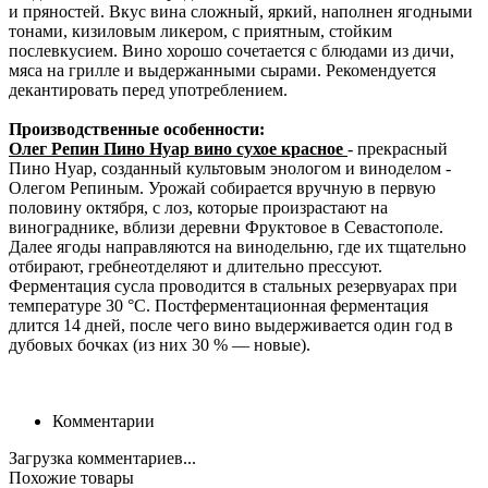
и пряностей. Вкус вина сложный, яркий, наполнен ягодными
тонами, кизиловым ликером, с приятным, стойким
послевкусием. Вино хорошо сочетается с блюдами из дичи,
мяса на грилле и выдержанными сырами. Рекомендуется
декантировать перед употреблением.
Производственные особенности:
Олег Репин Пино Нуар вино сухое красное
- прекрасный
Пино Нуар, созданный культовым энологом и виноделом -
Олегом Репиным. Урожай собирается вручную в первую
половину октября, с лоз, которые произрастают на
винограднике, вблизи деревни Фруктовое в Севастополе.
Далее ягоды направляются на винодельню, где их тщательно
отбирают, гребнеотделяют и длительно прессуют.
Ферментация сусла проводится в стальных резервуарах при
температуре 30 °С. Постферментационная ферментация
длится 14 дней, после чего вино выдерживается один год в
дубовых бочках (из них 30 % — новые).
Комментарии
Загрузка комментариев...
Похожие товары