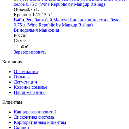
Объем
0.75 L
Крепость
12.5-13.5°
Вайн Репаблик бай Мангуп Рислинг вино сухое белое
0,75 л (Wine Republic by Mangup Risling)
Винодельня Манкопия
Россия
Сухое
1 550 ₽
Зарезервировать
Компания
О компании
Отзывы
Дегустации
Колонка сомелье
Наши магазины
Клиентам
Как зарезервировать?
Дисконтная система
Корпоративным клиентам
Скидки