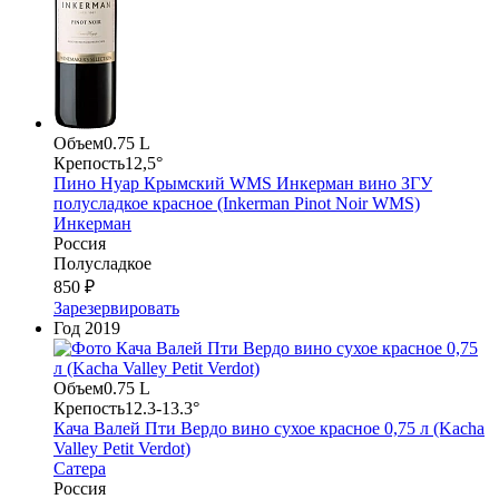
Объем
0.75 L
Крепость
12,5°
Пино Нуар Крымский WMS Инкерман вино ЗГУ
полусладкое красное (Inkerman Pinot Noir WMS)
Инкерман
Россия
Полусладкое
850 ₽
Зарезервировать
Год
2019
Объем
0.75 L
Крепость
12.3-13.3°
Кача Валей Пти Вердо вино сухое красное 0,75 л (Kacha
Valley Petit Verdot)
Сатера
Россия