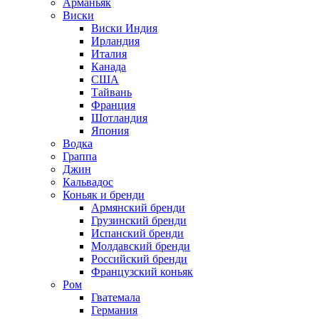
Арманьяк
Виски
Виски Индия
Ирландия
Италия
Канада
США
Тайвань
Франция
Шотландия
Япония
Водка
Граппа
Джин
Кальвадос
Коньяк и бренди
Армянский бренди
Грузинский бренди
Испанский бренди
Молдавский бренди
Российский бренди
Французский коньяк
Ром
Гватемала
Германия