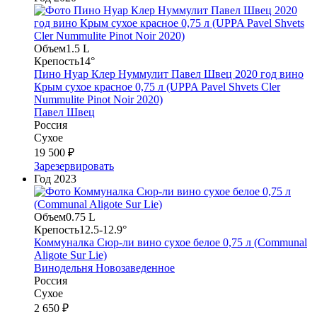
Объем
1.5 L
Крепость
14°
Пино Нуар Клер Нуммулит Павел Швец 2020 год вино
Крым сухое красное 0,75 л (UPPA Pavel Shvets Cler
Nummulite Pinot Noir 2020)
Павел Швец
Россия
Сухое
19 500 ₽
Зарезервировать
Год
2023
Объем
0.75 L
Крепость
12.5-12.9°
Коммуналка Сюр-ли вино сухое белое 0,75 л (Communal
Aligote Sur Lie)
Винодельня Новозаведенное
Россия
Сухое
2 650 ₽