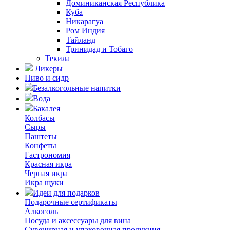
Доминиканская Республика
Куба
Никарагуа
Ром Индия
Тайланд
Тринидад и Тобаго
Текила
Ликеры
Пиво и сидр
Безалкогольные напитки
Вода
Бакалея
Колбасы
Сыры
Паштеты
Конфеты
Гастрономия
Красная икра
Черная икра
Икра щуки
Идеи для подарков
Подарочные сертификаты
Алкоголь
Посуда и аксессуары для вина
Сувенирная и упаковочная продукция