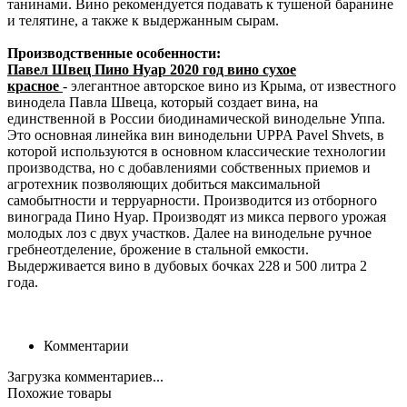
танинами. Вино рекомендуется подавать к тушеной баранине
и телятине, а также к выдержанным сырам.
Производственные особенности:
Павел Швец Пино Нуар 2020 год вино сухое
красное
- элегантное авторское вино из Крыма, от известного
винодела Павла Швеца, который создает вина, на
единственной в России биодинамической винодельне Уппа.
Это основная линейка вин винодельни UPPA Pavel Shvets, в
которой используются в основном классические технологии
производства, но с добавлениями собственных приемов и
агротехник позволяющих добиться максимальной
самобытности и терруарности. Производится из отборного
винограда Пино Нуар. Производят из микса первого урожая
молодых лоз с двух участков. Далее на винодельне ручное
гребнеотделение, брожение в стальной емкости.
Выдерживается вино в дубовых бочках 228 и 500 литра 2
года.
Комментарии
Загрузка комментариев...
Похожие товары