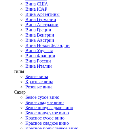
Вина США
Вина ЮАР
Вина Аргентины
Вина Германии
Вина Австралии
Вина Греции
Вина Венгрии
Вина Австрии
Вина Новой Зеландии
Вина Уругвая
Вина Франции
Вина России
Вина Италии
типы
Белые вина
Красные вина
Розовые вина
Сахар
Белое сухое вино
Белое сладкое вино
Белое полусладкое вино
Белое полусухое вино
Красное сухое вино
Красное сладкое вино
Красное полусладкое вино