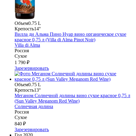
Объем
0.75 L
Крепость
14°
Вилла ди Альма Пино Нуар вино органическое сухое
красное 0,75 л (Villa di Alma Pinot Noir)
Villa di Alma
Россия
Сухое
1 790 ₽
Зарезервировать
Объем
0.75 L
Крепость
13°
Меганом Солнечной долины вино сухое красное 0,75 л
(Sun Valley Meganom Red Wine)
Солнечная долина
Россия
Сухое
840 ₽
Зарезервировать
Год
2020