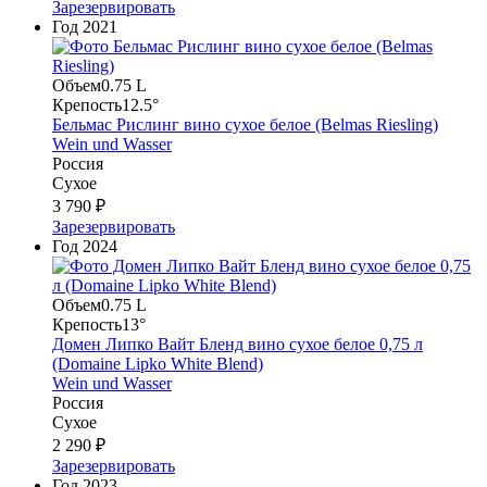
Зарезервировать
Год
2021
Объем
0.75 L
Крепость
12.5°
Бельмас Рислинг вино сухое белое (Belmas Riesling)
Wein und Wasser
Россия
Сухое
3 790 ₽
Зарезервировать
Год
2024
Объем
0.75 L
Крепость
13°
Домен Липко Вайт Бленд вино сухое белое 0,75 л
(Domaine Lipko White Blend)
Wein und Wasser
Россия
Сухое
2 290 ₽
Зарезервировать
Год
2023