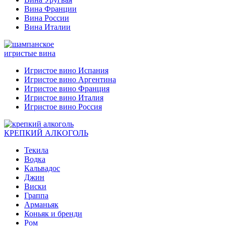
Вина Франции
Вина России
Вина Италии
игристые вина
Игристое вино Испания
Игристое вино Аргентина
Игристое вино Франция
Игристое вино Италия
Игристое вино Россия
КРЕПКИЙ АЛКОГОЛЬ
Текила
Водка
Кальвадос
Джин
Виски
Граппа
Арманьяк
Коньяк и бренди
Ром