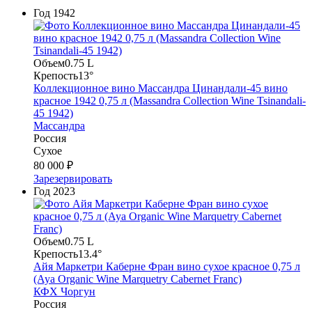
Год
1942
Объем
0.75 L
Крепость
13°
Коллекционное вино Массандра Цинандали-45 вино
красное 1942 0,75 л (Massandra Collection Wine Tsinandali-
45 1942)
Массандра
Россия
Сухое
80 000 ₽
Зарезервировать
Год
2023
Объем
0.75 L
Крепость
13.4°
Айя Маркетри Каберне Фран вино сухое красное 0,75 л
(Aya Organic Wine Marquetry Cabernet Franc)
КФХ Чоргун
Россия