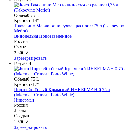
Объем
0.75 L
Крепость
13°
Такоевино Мерло вино сухое красное 0,75 л (Тakoevino
Merlot)
Винодельня Новозаведенное
Россия
Сухое
2 300 ₽
Зарезервировать
Год
2014
Объем
0.75 L
Крепость
17°
Портвейн белый Крымский ИНКЕРМАН 0,75 л
(Inkerman Crimean Porto White)
Инкерман
Россия
3 года
Сладкое
1 590 ₽
Зарезервировать