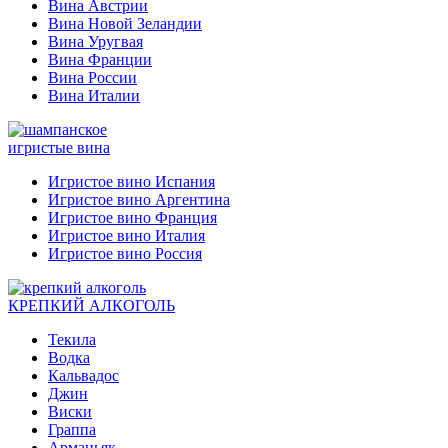
Вина Австрии
Вина Новой Зеландии
Вина Уругвая
Вина Франции
Вина России
Вина Италии
игристые вина
Игристое вино Испания
Игристое вино Аргентина
Игристое вино Франция
Игристое вино Италия
Игристое вино Россия
КРЕПКИЙ АЛКОГОЛЬ
Текила
Водка
Кальвадос
Джин
Виски
Граппа
Арманьяк