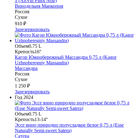
л (ArtVin Pinot Noir)
Винодельня Манкопия
Россия
Сухое
910 ₽
Зарезервировать
Объем
0.75 L
Крепость
16°
Кагор Южнобережный Массандра 0,75 л (Kagor
Uzhnoberegniy Massandra)
Массандра
Россия
Сухое
1 250 ₽
Зарезервировать
Год
2024
Объем
0.75 L
Крепость
13-14°
Эссе вино природно полусладкое белое 0,75 л (Esse
Naturally Semi-sweet Satera)
Сатера