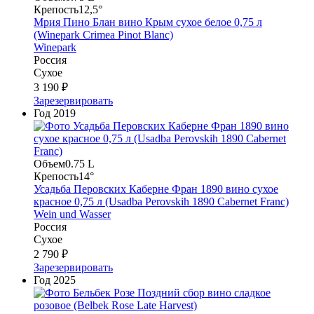
Крепость
12,5°
Мрия Пино Блан вино Крым сухое белое 0,75 л
(Winepark Crimea Pinot Blanc)
Winepark
Россия
Сухое
3 190 ₽
Зарезервировать
Год
2019
Объем
0.75 L
Крепость
14°
Усадьба Перовских Каберне Фран 1890 вино сухое
красное 0,75 л (Usadba Perovskih 1890 Cabernet Franc)
Wein und Wasser
Россия
Сухое
2 790 ₽
Зарезервировать
Год
2025