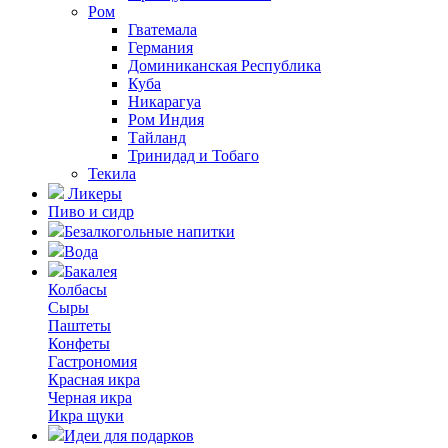
Ром
Гватемала
Германия
Доминиканская Республика
Куба
Никарагуа
Ром Индия
Тайланд
Тринидад и Тобаго
Текила
Ликеры
Пиво и сидр
Безалкогольные напитки
Вода
Бакалея
Колбасы
Сыры
Паштеты
Конфеты
Гастрономия
Красная икра
Черная икра
Икра щуки
Идеи для подарков