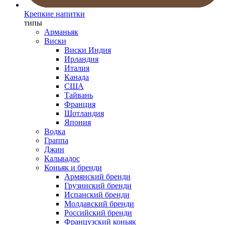
Крепкие напитки
типы
Арманьяк
Виски
Виски Индия
Ирландия
Италия
Канада
США
Тайвань
Франция
Шотландия
Япония
Водка
Граппа
Джин
Кальвадос
Коньяк и бренди
Армянский бренди
Грузинский бренди
Испанский бренди
Молдавский бренди
Российский бренди
Французский коньяк