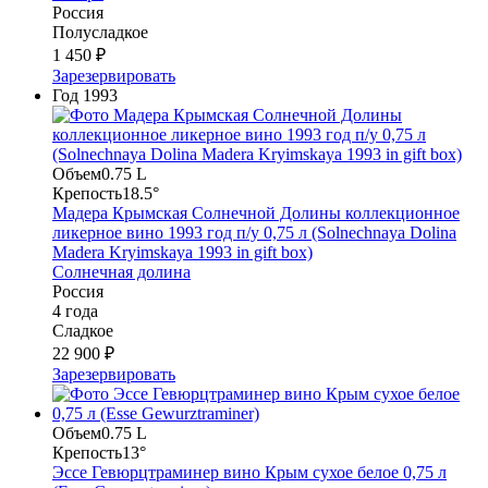
Россия
Полусладкое
1 450 ₽
Зарезервировать
Год
1993
Объем
0.75 L
Крепость
18.5°
Мадера Крымская Солнечной Долины коллекционное
ликерное вино 1993 год п/у 0,75 л (Solnechnaya Dolina
Madera Kryimskaya 1993 in gift box)
Солнечная долина
Россия
4 года
Сладкое
22 900 ₽
Зарезервировать
Объем
0.75 L
Крепость
13°
Эссе Гевюрцтраминер вино Крым сухое белое 0,75 л