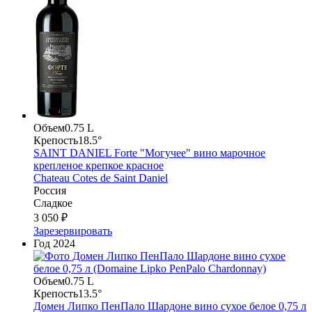
Объем
0.75 L
Крепость
18.5°
SAINT DANIEL Forte "Могучее" вино марочное
крепленое крепкое красное
Chateau Cotes de Saint Daniel
Россия
Сладкое
3 050 ₽
Зарезервировать
Год
2024
Объем
0.75 L
Крепость
13.5°
Домен Липко ПенПало Шардоне вино сухое белое 0,75 л