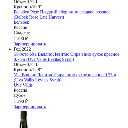
Объем
0.75 L
Крепость
10.9°
Бельбек Розе Поздний сбор вино сладкое розовое
(Belbek Rose Late Harvest)
Бельбек
Россия
Сладкое
1 390 ₽
Зарезервировать
Год
2022
Объем
0.75 L
Крепость
12.8°
Ува Валлис Левитас Сира вино сухое красное 0,75 л
(Uva Vallis Levitas Syrah)
Uva Vallis
Россия
Сухое
1 390 ₽
Зарезервировать