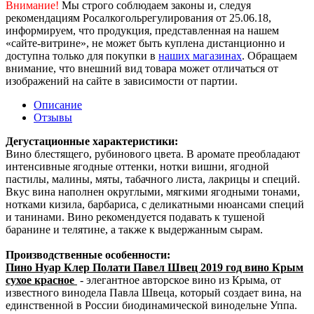
Внимание!
Мы строго соблюдаем законы и, следуя
рекомендациям Росалкогольрегулирования от 25.06.18,
информируем, что продукция, представленная на нашем
«сайте-витрине», не может быть куплена дистанционно и
доступна только для покупки в
наших магазинах
. Обращаем
внимание, что внешний вид товара может отличаться от
изображений на сайте в зависимости от партии.
Описание
Отзывы
Дегустационные характеристики:
Вино блестящего, рубинового цвета. В аромате преобладают
интенсивные ягодные оттенки, нотки вишни, ягодной
пастилы, малины, мяты, табачного листа, лакрицы и специй.
Вкус вина наполнен округлыми, мягкими ягодными тонами,
нотками кизила, барбариса, с деликатными нюансами специй
и танинами. Вино рекомендуется подавать к тушеной
баранине и телятине, а также к выдержанным сырам.
Производственные особенности:
Пино Нуар Клер Полати Павел Швец 2019 год вино Крым
сухое красное
- элегантное авторское вино из Крыма, от
известного винодела Павла Швеца, который создает вина, на
единственной в России биодинамической винодельне Уппа.