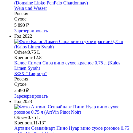
(Domaine Lipko PenPalo Chardonnay)
Wein und Wasser
Россия
Сухое
5 890 ₽
Зарезервировать
Год
2022
Объем
0.75 L
Крепость
12.8°
Калос Лимен Сира вино сухое красное 0,75 л (Kalos
Limen Syrah)
КФХ "Таврида"
Россия
Сухое
2 490 ₽
Зарезервировать
Год
2023
Объем
0.75 L
Крепость
11-13°
Артвин Севвайнарт Пино Нуар вино сухое розовое 0,75