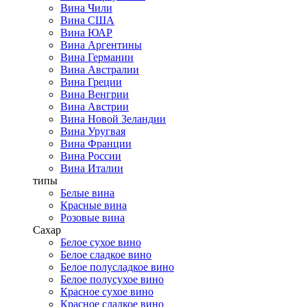
Вина Чили
Вина США
Вина ЮАР
Вина Аргентины
Вина Германии
Вина Австралии
Вина Греции
Вина Венгрии
Вина Австрии
Вина Новой Зеландии
Вина Уругвая
Вина Франции
Вина России
Вина Италии
типы
Белые вина
Красные вина
Розовые вина
Сахар
Белое сухое вино
Белое сладкое вино
Белое полусладкое вино
Белое полусухое вино
Красное сухое вино
Красное сладкое вино