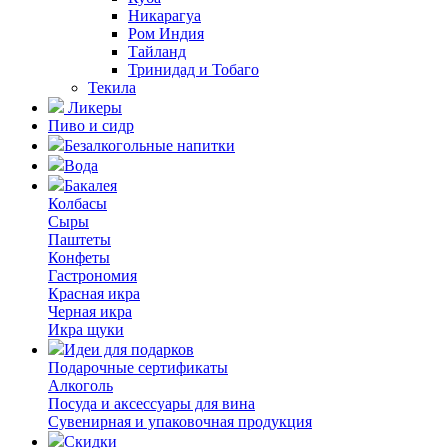
Никарагуа
Ром Индия
Тайланд
Тринидад и Тобаго
Текила
Ликеры
Пиво и сидр
Безалкогольные напитки
Вода
Бакалея
Колбасы
Сыры
Паштеты
Конфеты
Гастрономия
Красная икра
Черная икра
Икра щуки
Идеи для подарков
Подарочные сертификаты
Алкоголь
Посуда и аксессуары для вина
Сувенирная и упаковочная продукция
Скидки