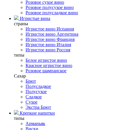
Розовое сухое вино
Розовое полусухое вино
Розовое полусладкое вино
Игристые вина
страны
Игристое вино Испания
Игристое вино Аргентина
Игристое вино Франция
Игристое вино Италия
Игристое вино Россия
типы
Белое игристое вино
Красное игристое вино
Розовое шампанское
Сахар
Брют
Полусладкое
Полусухое
Сладкое
Сухое
Экстра Брют
Крепкие напитки
типы
Арманьяк
Виски