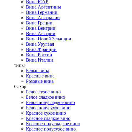
Вина ЮАР
Вина Аргентины
Вина Германии
Вина Австралии
Вина Греции
Вина Венгрии
Вина Австрии
Вина Новой Зеландии
Вина Уругвая
Вина Франции
Вина России
Вина Италии
типы
Белые вина
Красные вина
Розовые вина
Сахар
Белое сухое вино
Белое сладкое вино
Белое полусладкое вино
Белое полусухое вино
Красное сухое вино
Красное сладкое вино
Красное полусладкое вино
Красное полусухое вино