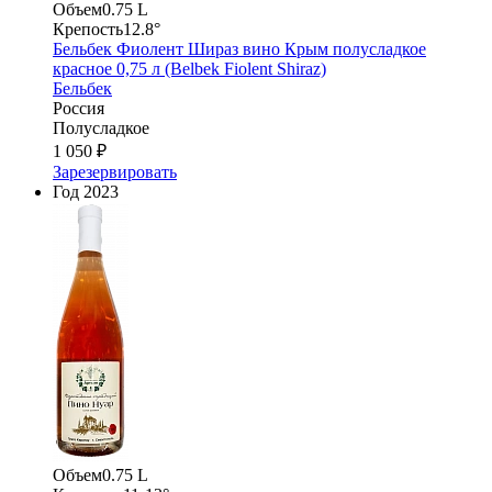
Объем
0.75 L
Крепость
12.8°
Бельбек Фиолент Шираз вино Крым полусладкое
красное 0,75 л (Belbek Fiolent Shiraz)
Бельбек
Россия
Полусладкое
1 050 ₽
Зарезервировать
Год
2023
Объем
0.75 L