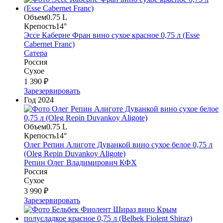
Объем
0.75 L
Крепость
14°
Эссе Каберне Фран вино сухое красное 0,75 л (Esse
Cabernet Franc)
Сатера
Россия
Сухое
1 390 ₽
Зарезервировать
Год
2024
Объем
0.75 L
Крепость
14°
Олег Репин Алиготе Дуванкой вино сухое белое 0,75 л
(Oleg Repin Duvankoy Aligote)
Репин Олег Владимирович КФХ
Россия
Сухое
3 990 ₽
Зарезервировать