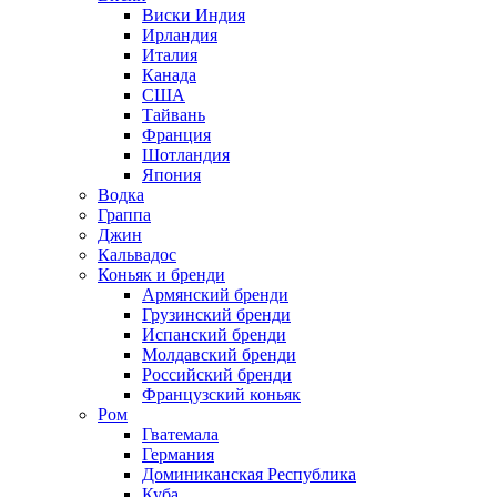
Виски Индия
Ирландия
Италия
Канада
США
Тайвань
Франция
Шотландия
Япония
Водка
Граппа
Джин
Кальвадос
Коньяк и бренди
Армянский бренди
Грузинский бренди
Испанский бренди
Молдавский бренди
Российский бренди
Французский коньяк
Ром
Гватемала
Германия
Доминиканская Республика
Куба