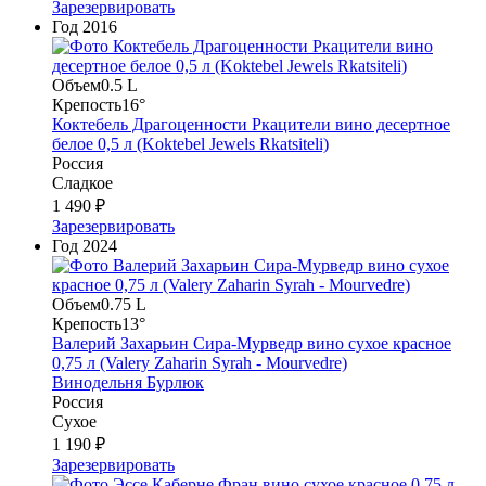
Зарезервировать
Год
2016
Объем
0.5 L
Крепость
16°
Коктебель Драгоценности Ркацители вино десертное
белое 0,5 л (Koktebel Jewels Rkatsiteli)
Россия
Сладкое
1 490 ₽
Зарезервировать
Год
2024
Объем
0.75 L
Крепость
13°
Валерий Захарьин Сира-Мурведр вино сухое красное
0,75 л (Valery Zaharin Syrah - Mourvedre)
Винодельня Бурлюк
Россия
Сухое
1 190 ₽
Зарезервировать