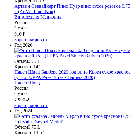
Крепость
11-13°
Артвин Севвайнарт Пино Нуар вино сухое розовое 0,75
л (ArtVin Pinot Noir)
Винодельня Манкопия
Россия
Сухое
910 ₽
Зарезервировать
Год
2020
Объем
0.75 L
Крепость
14°
Павел Швец Барбера 2020 год вино Крым сухое красное
0,75 л (UPPA Pavel Shvets Barbera 2020)
Павел Швец
Россия
Сухое
7 900 ₽
Зарезервировать
Год
2024
Объем
0.75 L
Крепость
13.5°