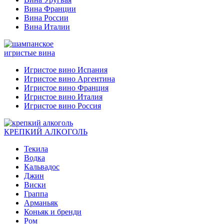
Вина Франции
Вина России
Вина Италии
игристые вина
Игристое вино Испания
Игристое вино Аргентина
Игристое вино Франция
Игристое вино Италия
Игристое вино Россия
КРЕПКИЙ АЛКОГОЛЬ
Текила
Водка
Кальвадос
Джин
Виски
Граппа
Арманьяк
Коньяк и бренди
Ром