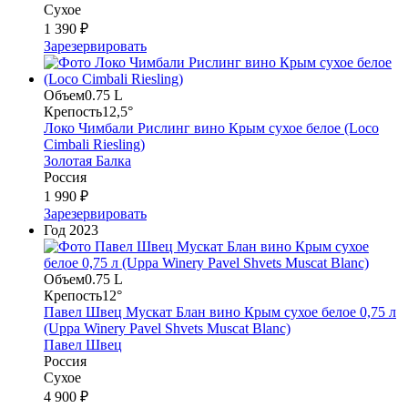
Сухое
1 390 ₽
Зарезервировать
Объем
0.75 L
Крепость
12,5°
Локо Чимбали Рислинг вино Крым сухое белое (Loco
Cimbali Riesling)
Золотая Балка
Россия
1 990 ₽
Зарезервировать
Год
2023
Объем
0.75 L
Крепость
12°
Павел Швец Мускат Блан вино Крым сухое белое 0,75 л
(Uppa Winery Pavel Shvets Muscat Blanc)
Павел Швец
Россия
Сухое
4 900 ₽