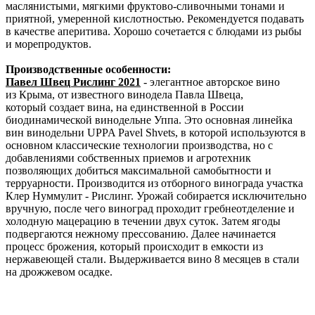
маслянистыми, мягкими фруктово-сливочными тонами и
приятной, умеренной кислотностью. Рекомендуется подавать
в качестве аперитива. Хорошо сочетается с блюдами из рыбы
и морепродуктов.
Производственные особенности:
Павел Швец Рислинг 2021
- элегантное авторское вино
из Крыма, от известного винодела Павла Швеца,
который создает вина, на единственной в России
биодинамической винодельне Уппа. Это основная линейка
вин винодельни UPPA Pavel Shvets, в которой используются в
основном классические технологии производства, но с
добавлениями собственных приемов и агротехник
позволяющих добиться максимальной самобытности и
терруарности. Производится из отборного винограда участка
Клер Нуммулит - Рислинг. Урожай собирается исключительно
вручную, после чего виноград проходит гребнеотделение и
холодную мацерацию в течении двух суток. Затем ягоды
подвергаются нежному прессованию. Далее начинается
процесс брожения, который происходит в емкости из
нержавеющей стали. Выдерживается вино 8 месяцев в стали
на дрожжевом осадке.