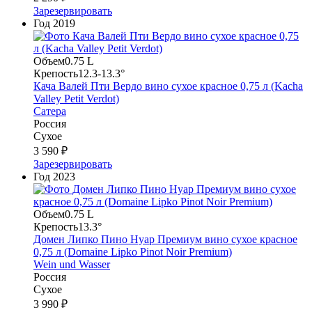
Зарезервировать
Год
2019
Объем
0.75 L
Крепость
12.3-13.3°
Кача Валей Пти Вердо вино сухое красное 0,75 л (Kacha
Valley Petit Verdot)
Сатера
Россия
Сухое
3 590 ₽
Зарезервировать
Год
2023
Объем
0.75 L
Крепость
13.3°
Домен Липко Пино Нуар Премиум вино сухое красное
0,75 л (Domaine Lipko Pinot Noir Premium)
Wein und Wasser
Россия
Сухое
3 990 ₽