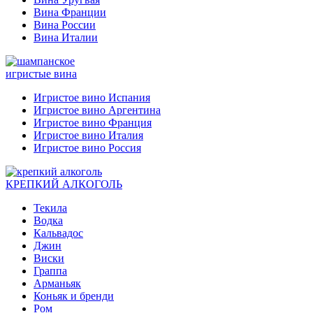
Вина Франции
Вина России
Вина Италии
игристые вина
Игристое вино Испания
Игристое вино Аргентина
Игристое вино Франция
Игристое вино Италия
Игристое вино Россия
КРЕПКИЙ АЛКОГОЛЬ
Текила
Водка
Кальвадос
Джин
Виски
Граппа
Арманьяк
Коньяк и бренди
Ром