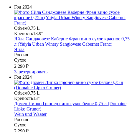
Год
2024
Объем
0.75 L
Крепость
13.9°
Яйла Санджовезе Каберне Фран вино сухое красное 0,75
л (Yaiyla Urban Winery Sangiovese Cabernet Franc)
Яйла
Россия
Сухое
2 290 ₽
Зарезервировать
Год
2024
Объем
0.75 L
Крепость
13°
Домен Липко Грюнер вино сухое белое 0,75 л (Domaine
Lipko Gruner)
Wein und Wasser
Россия
Сухое
2 290 ₽