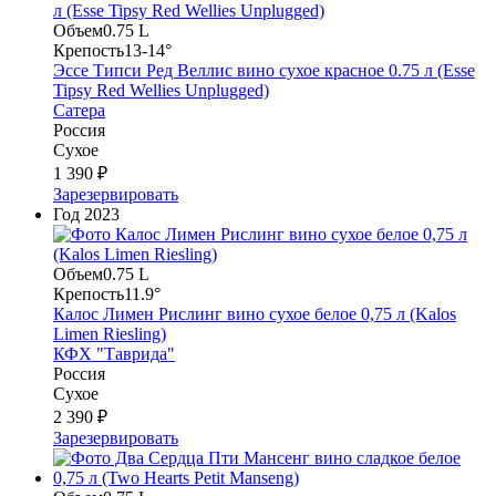
Объем
0.75 L
Крепость
13-14°
Эссе Типси Ред Веллис вино сухое красное 0.75 л (Esse
Tipsy Red Wellies Unplugged)
Сатера
Россия
Сухое
1 390 ₽
Зарезервировать
Год
2023
Объем
0.75 L
Крепость
11.9°
Калос Лимен Рислинг вино сухое белое 0,75 л (Kalos
Limen Riesling)
КФХ "Таврида"
Россия
Сухое
2 390 ₽
Зарезервировать