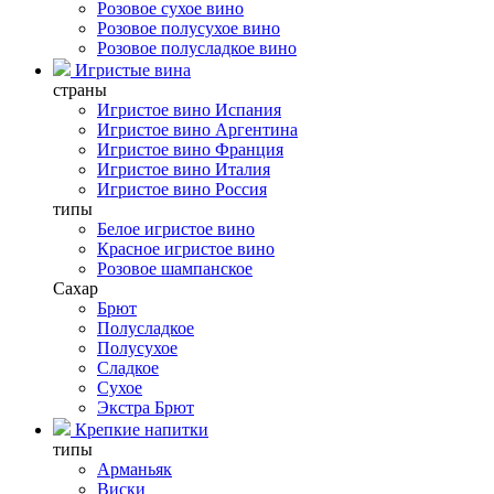
Розовое сухое вино
Розовое полусухое вино
Розовое полусладкое вино
Игристые вина
страны
Игристое вино Испания
Игристое вино Аргентина
Игристое вино Франция
Игристое вино Италия
Игристое вино Россия
типы
Белое игристое вино
Красное игристое вино
Розовое шампанское
Сахар
Брют
Полусладкое
Полусухое
Сладкое
Сухое
Экстра Брют
Крепкие напитки
типы
Арманьяк
Виски