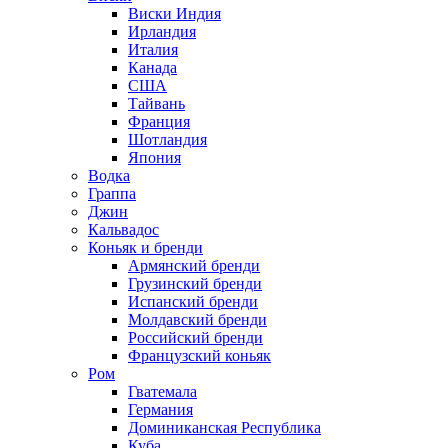
Виски Индия
Ирландия
Италия
Канада
США
Тайвань
Франция
Шотландия
Япония
Водка
Граппа
Джин
Кальвадос
Коньяк и бренди
Армянский бренди
Грузинский бренди
Испанский бренди
Молдавский бренди
Российский бренди
Французский коньяк
Ром
Гватемала
Германия
Доминиканская Республика
Куба