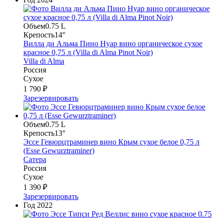
Объем
0.75 L
Крепость
14°
Вилла ди Альма Пино Нуар вино органическое сухое
красное 0,75 л (Villa di Alma Pinot Noir)
Villa di Alma
Россия
Сухое
1 790 ₽
Зарезервировать
Объем
0.75 L
Крепость
13°
Эссе Гевюрцтраминер вино Крым сухое белое 0,75 л
(Esse Gewurztraminer)
Сатера
Россия
Сухое
1 390 ₽
Зарезервировать
Год
2022