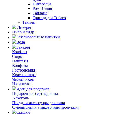
Никарагуа
Ром Индия
Тайланд
Тринидад и Тобаго
Текила
Ликеры
Пиво и сидр
Безалкогольные напитки
Вода
Бакалея
Колбасы
Сыры
Паштеты
Конфеты
Гастрономия
Красная икра
Черная икра
Икра щуки
Идеи для подарков
Подарочные сертификаты
Алкоголь
Посуда и аксессуары для вина
Сувенирная и упаковочная продукция
Скидки