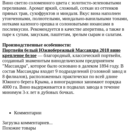
Вино светло соломенного цвета с золотисто-зеленоватыми
переливами. Аромат яркий, сложный, соткан из оттенков
пряных трав, сухофруктов и миндаля. Вкус вина наполнен
утонченными, полнотелыми, миндально-ванильными тонами,
нотками каленого орешка и солоноватыми нюансами в
послевкусии. Рекомендуется в качестве аперитива, а также в
паре к супам, закускам, паштетам, зрелым сырам и салатам.
Производственные особенности:
Портвейн белый Южнобережный Массандра 2018 вино
крепленое белое
— благородный, классический портвейн,
созданный знаменитым винодельческим предприятием
"Массандра", которое было основано в далеком 1894 году. В
состав Массандры входит 9 подразделений (головной завод и
8 филиалов), расположенных практически по всей длине
Южного берега Крыма, а виноградники занимают порядка
4000 га. Вино выдерживается в подвалах завода в течение
минимум 3-х лет в дубовых бочках.
Комментарии
Загрузка комментариев...
Похожие товары