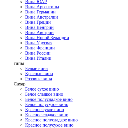
Вина ЮАР
Вина Аргентины
Вина Германии
Вина Австралии
Вина Греции
Вина Венгрии
Вина Австрии
Вина Новой Зеландии
Вина Уругвая
Вина Франции
Вина России
Вина Италии
типы
Белые вина
Красные вина
Розовые вина
Сахар
Белое сухое вино
Белое сладкое вино
Белое полусладкое вино
Белое полусухое вино
Красное сухое вино
Красное сладкое вино
Красное полусладкое вино
Красное полусухое вино