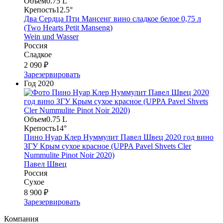
Объем
0.75 L
Крепость
12.5°
Два Сердца Пти Мансенг вино сладкое белое 0,75 л
(Two Hearts Petit Manseng)
Wein und Wasser
Россия
Сладкое
2 090 ₽
Зарезервировать
Год
2020
Объем
0.75 L
Крепость
14°
Пино Нуар Клер Нуммулит Павел Швец 2020 год вино
ЗГУ Крым сухое красное (UPPA Pavel Shvets Cler
Nummulite Pinot Noir 2020)
Павел Швец
Россия
Сухое
8 900 ₽
Зарезервировать
Компания