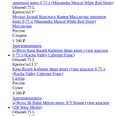
Объем
0.75 L
Крепость
13°
Мускат Белый Красного Камня Массандра ликерное
вино 0,75 л (Massandra Muscat White Red Stone)
Массандра
Россия
Сладкое
1 590 ₽
Зарезервировать
Объем
0.75 L
Крепость
13.5°
Кача Валей Каберне фран вино сухое красное 0,75 л
(Kacha Valley Cabernet Franc)
Сатера
Россия
Сухое
3 590 ₽
Зарезервировать
Объем
0.75 L