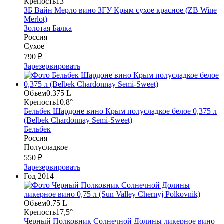
Крепость
13°
ЗБ Вайн Мерло вино ЗГУ Крым сухое красное (ZB Wine
Merlot)
Золотая Балка
Россия
Сухое
790 ₽
Зарезервировать
Объем
0.375 L
Крепость
10.8°
Бельбек Шардоне вино Крым полусладкое белое 0,375 л
(Belbek Chardonnay Semi-Sweet)
Бельбек
Россия
Полусладкое
550 ₽
Зарезервировать
Год
2014
Объем
0.75 L
Крепость
17,5°
Черный Полковник Солнечной Долины ликерное вино