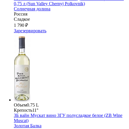
0,75 л (Sun Valley Chernyj Polkovnik)
Солнечная долина
Россия
Сладкое
1 790 ₽
Зарезервировать
Объем
0.75 L
Крепость
11°
ЗБ вайн Мускат вино ЗГУ полусладкое белое (ZB Wine
Muscat)
Золотая Балка