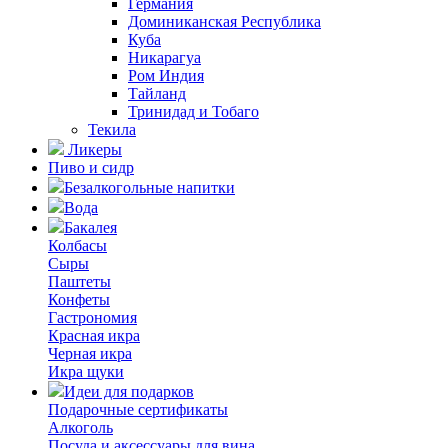
Германия
Доминиканская Республика
Куба
Никарагуа
Ром Индия
Тайланд
Тринидад и Тобаго
Текила
Ликеры
Пиво и сидр
Безалкогольные напитки
Вода
Бакалея
Колбасы
Сыры
Паштеты
Конфеты
Гастрономия
Красная икра
Черная икра
Икра щуки
Идеи для подарков
Подарочные сертификаты
Алкоголь
Посуда и аксессуары для вина