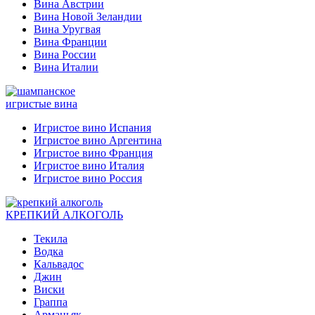
Вина Австрии
Вина Новой Зеландии
Вина Уругвая
Вина Франции
Вина России
Вина Италии
игристые вина
Игристое вино Испания
Игристое вино Аргентина
Игристое вино Франция
Игристое вино Италия
Игристое вино Россия
КРЕПКИЙ АЛКОГОЛЬ
Текила
Водка
Кальвадос
Джин
Виски
Граппа
Арманьяк