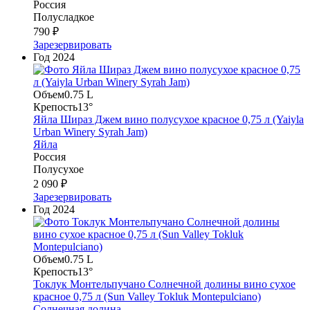
Россия
Полусладкое
790 ₽
Зарезервировать
Год
2024
Объем
0.75 L
Крепость
13°
Яйла Шираз Джем вино полусухое красное 0,75 л (Yaiyla
Urban Winery Syrah Jam)
Яйла
Россия
Полусухое
2 090 ₽
Зарезервировать
Год
2024
Объем
0.75 L
Крепость
13°
Токлук Монтельпучано Солнечной долины вино сухое
красное 0,75 л (Sun Valley Tokluk Montepulciano)
Солнечная долина