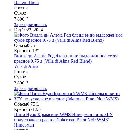
Павел Швец
Россия
Сухое
7 800 ₽
Зарезервировать
Год
2022, 2024
Объем
0.75 L
Крепость
13°
Вилла ди Альма Ред бленд вино выдержанное сухое
красное 0,75 л (Villa di Alma Red Blend)
Villa di Alma
Россия
Сухое
2 890 ₽
Зарезервировать
Объем
0.75 L
Крепость
12,5°
Пино Нуар Крымский WMS Инкерман вино ЗГУ
полусладкое красное (Inkerman Pinot Noir WMS)
Инкерман