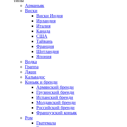
типы
Арманьяк
Виски
Виски Индия
Ирландия
Италия
Канада
США
Тайвань
Франция
Шотландия
Япония
Водка
Граппа
Джин
Кальвадос
Коньяк и бренди
Армянский бренди
Грузинский бренди
Испанский бренди
Молдавский бренди
Российский бренди
Французский коньяк
Ром
Гватемала