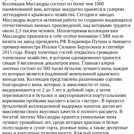
Коллекция Массандры состоит из более чем 1000
наименований вин, которые аккуратно хранятся в галереях
легендарного крымского хозяйства. Сегодня в заводах
Массандры ведется активная работа по созданию выдающихся
отечественных винных произведений, над которыми трудятся
около 2,3 тысячи человек. Неповторимая коллекция вин
Массандры привлекла к себе особое внимание СМИ после
визита на завод президента РФ Владимира Путина и бывшего
премьер-министра Италии Сильвио Берлускони в сентябре
2015 года. Взору почетных гостей открылось громадное
тоннельное хозяйство, в котором одновременно хранится
свыше 9 миллионов декалитров вина. Главная галерея
энотеки состоит из 500 тысяч бутылок лучшего вина, каждое
из которых является подлинной жемчужиной крымского
виноделия. Коллекция представлена различными сортами
благородного вина, которые, в зависимости от типа,
выдерживаются от 2 до 5 лет в дубовой таре, а затем
переливаются в бутылки и закупориваются португальскими
корковыми пробками высшего класса «экстра». В процессе
бутылочной коллекционной выдержки напиток достигает
максимума своих вкусовых качеств и полного расцвета. В
богатой энотеке Массандры хранятся уникальные вина
лучших урожайных лет, среди которых красные и белые
полусладкие и сухие сорта, розовые вина, а также десертные
вина и крепленые разновидности. Каждый напиток,