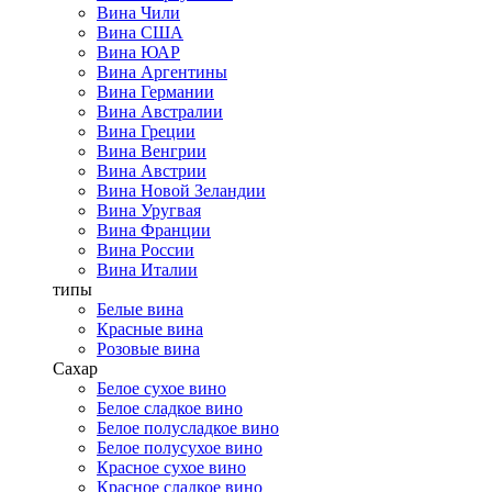
Вина Чили
Вина США
Вина ЮАР
Вина Аргентины
Вина Германии
Вина Австралии
Вина Греции
Вина Венгрии
Вина Австрии
Вина Новой Зеландии
Вина Уругвая
Вина Франции
Вина России
Вина Италии
типы
Белые вина
Красные вина
Розовые вина
Сахар
Белое сухое вино
Белое сладкое вино
Белое полусладкое вино
Белое полусухое вино
Красное сухое вино
Красное сладкое вино