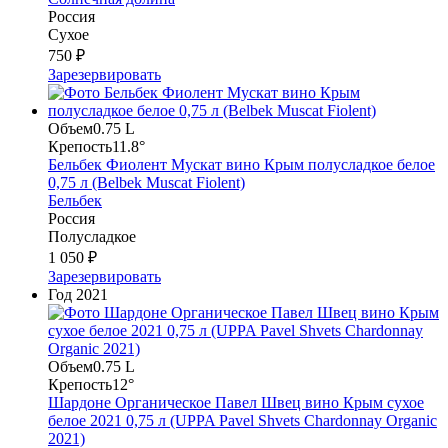
Россия
Сухое
750 ₽
Зарезервировать
Объем
0.75 L
Крепость
11.8°
Бельбек Фиолент Мускат вино Крым полусладкое белое
0,75 л (Belbek Muscat Fiolent)
Бельбек
Россия
Полусладкое
1 050 ₽
Зарезервировать
Год
2021
Объем
0.75 L
Крепость
12°
Шардоне Органическое Павел Швец вино Крым сухое
белое 2021 0,75 л (UPPA Pavel Shvets Chardonnay Organic
2021)