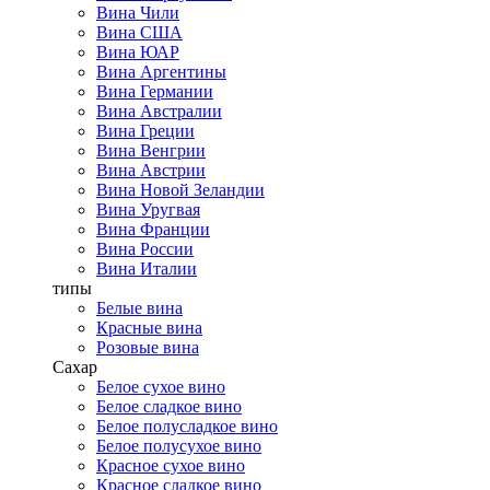
Вина Чили
Вина США
Вина ЮАР
Вина Аргентины
Вина Германии
Вина Австралии
Вина Греции
Вина Венгрии
Вина Австрии
Вина Новой Зеландии
Вина Уругвая
Вина Франции
Вина России
Вина Италии
типы
Белые вина
Красные вина
Розовые вина
Сахар
Белое сухое вино
Белое сладкое вино
Белое полусладкое вино
Белое полусухое вино
Красное сухое вино
Красное сладкое вино