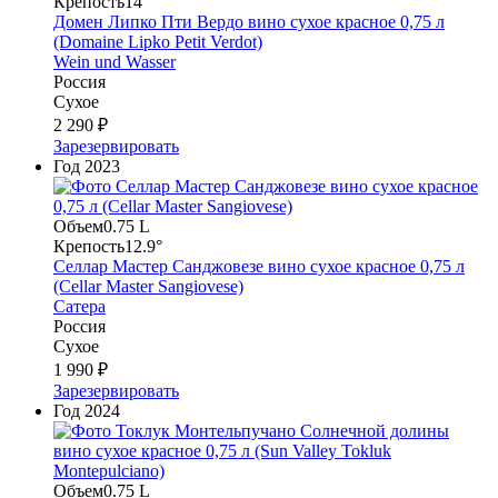
Крепость
14°
Домен Липко Пти Вердо вино сухое красное 0,75 л
(Domaine Lipko Petit Verdot)
Wein und Wasser
Россия
Сухое
2 290 ₽
Зарезервировать
Год
2023
Объем
0.75 L
Крепость
12.9°
Селлар Мастер Санджовезе вино сухое красное 0,75 л
(Cellar Master Sangiovese)
Сатера
Россия
Сухое
1 990 ₽
Зарезервировать
Год
2024
Объем
0.75 L