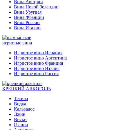
Вина Австрии
Вина Новой Зеландии
Вина Уругвая
Вина Франции
Вина России
Вина Италии
игристые вина
Игристое вино Испания
Игристое вино Аргентина
Игристое вино Франция
Игристое вино Италия
Игристое вино Россия
КРЕПКИЙ АЛКОГОЛЬ
Текила
Водка
Кальвадос
Джин
Виски
Граппа
Арманьяк