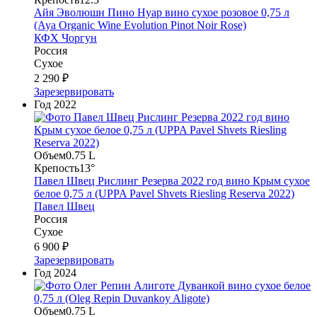
Айя Эволюшн Пино Нуар вино сухое розовое 0,75 л
(Aya Organic Wine Evolution Pinot Noir Rose)
КФХ Чоргун
Россия
Сухое
2 290 ₽
Зарезервировать
Год
2022
Объем
0.75 L
Крепость
13°
Павел Швец Рислинг Резерва 2022 год вино Крым сухое
белое 0,75 л (UPPA Pavel Shvets Riesling Reserva 2022)
Павел Швец
Россия
Сухое
6 900 ₽
Зарезервировать
Год
2024
Объем
0.75 L