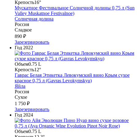
Крепость
16°
Мускатное Фестивальное Солнечной долины 0,75 л (Sun
Valley Muskatnoe Festivalnoe)
Солнечная долина
Россия
Сладкое
890 ₽
Зарезервировать
Год
2022
Объем
0.75 L
Крепость
12°
Гаврас Белая Этикетка Левокумский вино Крым сухое
красное 0,75 л (Gavras Levokymskyu)
Яйла
Россия
Сухое
1 750 ₽
Зарезервировать
Год
2024
Объем
0.75 L
Крепость
12.3°