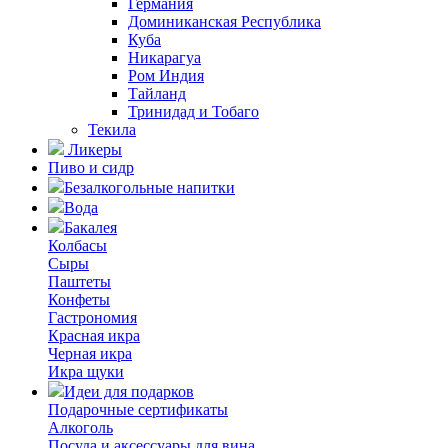
Германия
Доминиканская Республика
Куба
Никарагуа
Ром Индия
Тайланд
Тринидад и Тобаго
Текила
Ликеры
Пиво и сидр
Безалкогольные напитки
Вода
Бакалея
Колбасы
Сыры
Паштеты
Конфеты
Гастрономия
Красная икра
Черная икра
Икра щуки
Идеи для подарков
Подарочные сертификаты
Алкоголь
Посуда и аксессуары для вина