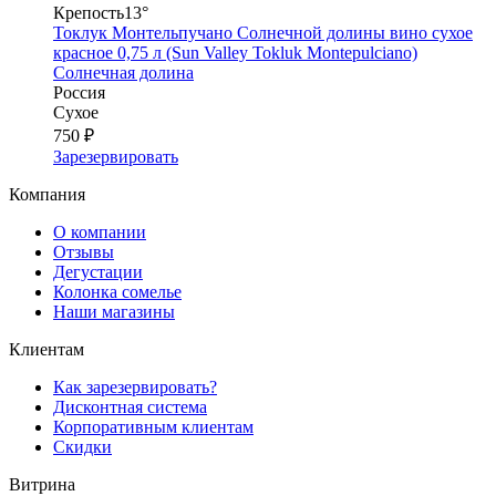
Крепость
13°
Токлук Монтельпучано Солнечной долины вино сухое
красное 0,75 л (Sun Valley Tokluk Montepulciano)
Солнечная долина
Россия
Сухое
750 ₽
Зарезервировать
Компания
О компании
Отзывы
Дегустации
Колонка сомелье
Наши магазины
Клиентам
Как зарезервировать?
Дисконтная система
Корпоративным клиентам
Скидки
Витрина