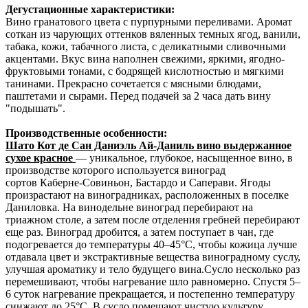
Дегустационные характеристики:
Вино гранатового цвета с пурпурными переливами. Аромат
соткан из чарующих оттенков вяленных темных ягод, ванили,
табака, кожи, табачного листа, с деликатными сливочными
акцентами. Вкус вина наполнен свежими, яркими, ягодно-
фруктовыми тонами, с бодрящей кислотностью и мягкими
танинами. Прекрасно сочетается с мясными блюдами,
паштетами и сырами. Перед подачей за 2 часа дать вину
"подышать".
Производственные особенности:
Шато Кот де Сан Даниэль Ай-Даниль вино выдержанное
сухое красное
— уникальное, глубокое, насыщенное вино, в
производстве которого используется виноград
сортов Каберне-Совиньон, Бастардо и Саперави. Ягоды
произрастают на виноградниках, расположенных в поселке
Даниловка. На винодельне виноград перебирают на
триажном столе, а затем после отделения гребней перебирают
еще раз. Виноград дробится, а затем поступает в чан, где
подогревается до температуры 40–45°С, чтобы кожица лучше
отдавала цвет и экстрактивные вещества виноградному суслу,
улучшая ароматику и тело будущего вина.Сусло несколько раз
перемешивают, чтобы нагревание шло равномерно. Спустя 5–
6 суток нагревание прекращается, и постепенно температуру
снижают до 25°С. В сусло помещают чистую культуру