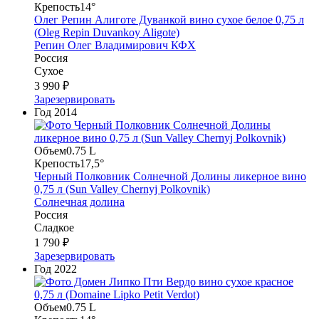
Крепость
14°
Олег Репин Алиготе Дуванкой вино сухое белое 0,75 л
(Oleg Repin Duvankoy Aligote)
Репин Олег Владимирович КФХ
Россия
Сухое
3 990 ₽
Зарезервировать
Год
2014
Объем
0.75 L
Крепость
17,5°
Черный Полковник Солнечной Долины ликерное вино
0,75 л (Sun Valley Chernyj Polkovnik)
Солнечная долина
Россия
Сладкое
1 790 ₽
Зарезервировать
Год
2022
Объем
0.75 L