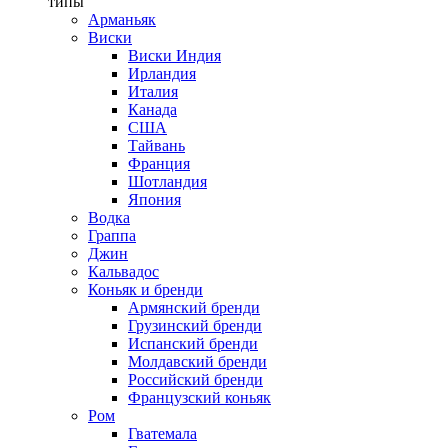
типы
Арманьяк
Виски
Виски Индия
Ирландия
Италия
Канада
США
Тайвань
Франция
Шотландия
Япония
Водка
Граппа
Джин
Кальвадос
Коньяк и бренди
Армянский бренди
Грузинский бренди
Испанский бренди
Молдавский бренди
Российский бренди
Французский коньяк
Ром
Гватемала