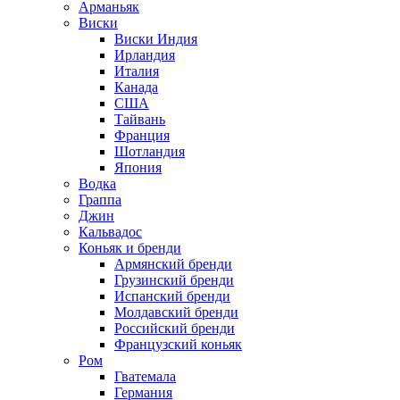
Арманьяк
Виски
Виски Индия
Ирландия
Италия
Канада
США
Тайвань
Франция
Шотландия
Япония
Водка
Граппа
Джин
Кальвадос
Коньяк и бренди
Армянский бренди
Грузинский бренди
Испанский бренди
Молдавский бренди
Российский бренди
Французский коньяк
Ром
Гватемала
Германия