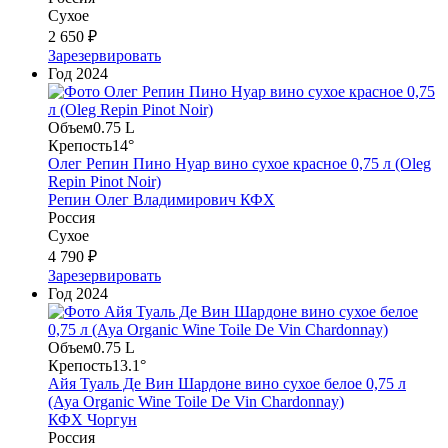
Сухое
2 650 ₽
Зарезервировать
Год
2024
Объем
0.75 L
Крепость
14°
Олег Репин Пино Нуар вино сухое красное 0,75 л (Oleg
Repin Pinot Noir)
Репин Олег Владимирович КФХ
Россия
Сухое
4 790 ₽
Зарезервировать
Год
2024
Объем
0.75 L
Крепость
13.1°
Айя Туаль Де Вин Шардоне вино сухое белое 0,75 л
(Aya Organic Wine Toile De Vin Chardonnay)
КФХ Чоргун
Россия