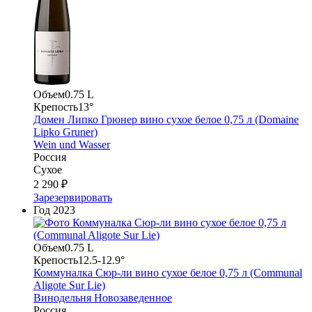
Объем
0.75 L
Крепость
13°
Домен Липко Грюнер вино сухое белое 0,75 л (Domaine
Lipko Gruner)
Wein und Wasser
Россия
Сухое
2 290 ₽
Зарезервировать
Год
2023
Объем
0.75 L
Крепость
12.5-12.9°
Коммуналка Сюр-ли вино сухое белое 0,75 л (Communal
Aligote Sur Lie)
Винодельня Новозаведенное
Россия