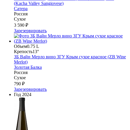
(Kacha Valley Sangiovese)
Сатера
Россия
Сухое
3 590 ₽
Зарезервировать
Объем
0.75 L
Крепость
13°
ЗБ Вайн Мерло вино ЗГУ Крым сухое красное (ZB Wine
Merlot)
Золотая Балка
Россия
Сухое
790 ₽
Зарезервировать
Год
2024