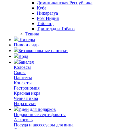
Доминиканская Республика
Куба
Никарагуа
Ром Индия
Тайланд
Тринидад и Тобаго
Текила
Ликеры
Пиво и сидр
Безалкогольные напитки
Вода
Бакалея
Колбасы
Сыры
Паштеты
Конфеты
Гастрономия
Красная икра
Черная икра
Икра щуки
Идеи для подарков
Подарочные сертификаты
Алкоголь
Посуда и аксессуары для вина