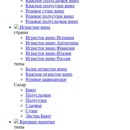
Красное полусладкое вино
Красное полусухое вино
Розовое сухое вино
Розовое полусухое вино
Розовое полусладкое вино
Игристые вина
страны
Игристое вино Испания
Игристое вино Аргентина
Игристое вино Франция
Игристое вино Италия
Игристое вино Россия
типы
Белое игристое вино
Красное игристое вино
Розовое шампанское
Сахар
Брют
Полусладкое
Полусухое
Сладкое
Сухое
Экстра Брют
Крепкие напитки
типы