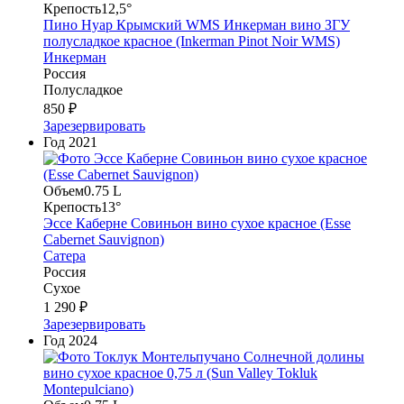
Крепость
12,5°
Пино Нуар Крымский WMS Инкерман вино ЗГУ
полусладкое красное (Inkerman Pinot Noir WMS)
Инкерман
Россия
Полусладкое
850 ₽
Зарезервировать
Год
2021
Объем
0.75 L
Крепость
13°
Эссе Каберне Совиньон вино сухое красное (Esse
Cabernet Sauvignon)
Сатера
Россия
Сухое
1 290 ₽
Зарезервировать
Год
2024