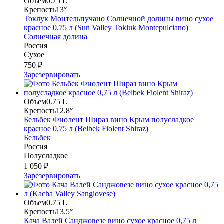
Объем
0.75 L
Крепость
13°
Токлук Монтельпучано Солнечной долины вино сухое
красное 0,75 л (Sun Valley Tokluk Montepulciano)
Солнечная долина
Россия
Сухое
750 ₽
Зарезервировать
Объем
0.75 L
Крепость
12.8°
Бельбек Фиолент Шираз вино Крым полусладкое
красное 0,75 л (Belbek Fiolent Shiraz)
Бельбек
Россия
Полусладкое
1 050 ₽
Зарезервировать
Объем
0.75 L
Крепость
13.5°
Кача Валей Санджовезе вино сухое красное 0,75 л