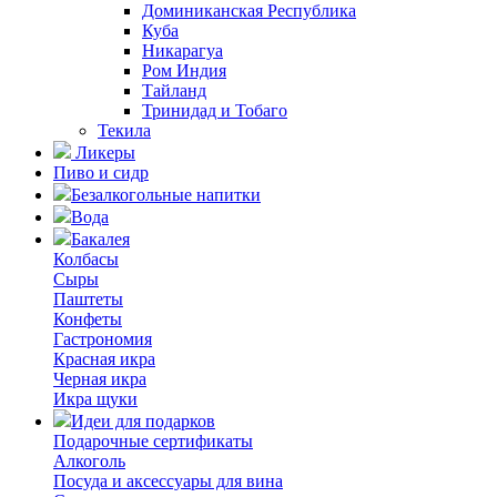
Доминиканская Республика
Куба
Никарагуа
Ром Индия
Тайланд
Тринидад и Тобаго
Текила
Ликеры
Пиво и сидр
Безалкогольные напитки
Вода
Бакалея
Колбасы
Сыры
Паштеты
Конфеты
Гастрономия
Красная икра
Черная икра
Икра щуки
Идеи для подарков
Подарочные сертификаты
Алкоголь
Посуда и аксессуары для вина