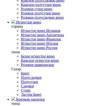
Красное полусладкое вино
Красное полусухое вино
Розовое сухое вино
Розовое полусухое вино
Розовое полусладкое вино
Игристые вина
страны
Игристое вино Испания
Игристое вино Аргентина
Игристое вино Франция
Игристое вино Италия
Игристое вино Россия
типы
Белое игристое вино
Красное игристое вино
Розовое шампанское
Сахар
Брют
Полусладкое
Полусухое
Сладкое
Сухое
Экстра Брют
Крепкие напитки
типы