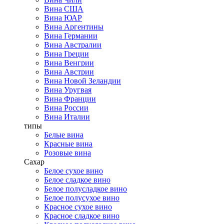
Вина США
Вина ЮАР
Вина Аргентины
Вина Германии
Вина Австралии
Вина Греции
Вина Венгрии
Вина Австрии
Вина Новой Зеландии
Вина Уругвая
Вина Франции
Вина России
Вина Италии
типы
Белые вина
Красные вина
Розовые вина
Сахар
Белое сухое вино
Белое сладкое вино
Белое полусладкое вино
Белое полусухое вино
Красное сухое вино
Красное сладкое вино