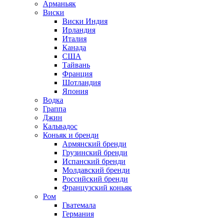
Арманьяк
Виски
Виски Индия
Ирландия
Италия
Канада
США
Тайвань
Франция
Шотландия
Япония
Водка
Граппа
Джин
Кальвадос
Коньяк и бренди
Армянский бренди
Грузинский бренди
Испанский бренди
Молдавский бренди
Российский бренди
Французский коньяк
Ром
Гватемала
Германия