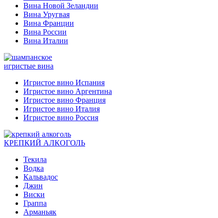
Вина Новой Зеландии
Вина Уругвая
Вина Франции
Вина России
Вина Италии
игристые вина
Игристое вино Испания
Игристое вино Аргентина
Игристое вино Франция
Игристое вино Италия
Игристое вино Россия
КРЕПКИЙ АЛКОГОЛЬ
Текила
Водка
Кальвадос
Джин
Виски
Граппа
Арманьяк