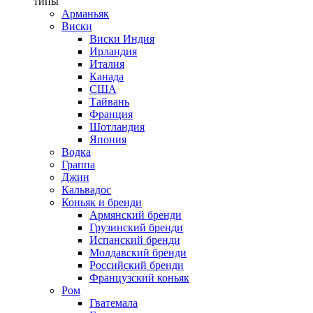
типы
Арманьяк
Виски
Виски Индия
Ирландия
Италия
Канада
США
Тайвань
Франция
Шотландия
Япония
Водка
Граппа
Джин
Кальвадос
Коньяк и бренди
Армянский бренди
Грузинский бренди
Испанский бренди
Молдавский бренди
Российский бренди
Французский коньяк
Ром
Гватемала