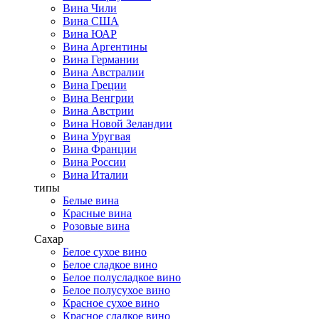
Вина Чили
Вина США
Вина ЮАР
Вина Аргентины
Вина Германии
Вина Австралии
Вина Греции
Вина Венгрии
Вина Австрии
Вина Новой Зеландии
Вина Уругвая
Вина Франции
Вина России
Вина Италии
типы
Белые вина
Красные вина
Розовые вина
Сахар
Белое сухое вино
Белое сладкое вино
Белое полусладкое вино
Белое полусухое вино
Красное сухое вино
Красное сладкое вино