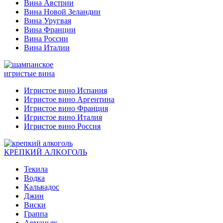
Вина Австрии
Вина Новой Зеландии
Вина Уругвая
Вина Франции
Вина России
Вина Италии
игристые вина
Игристое вино Испания
Игристое вино Аргентина
Игристое вино Франция
Игристое вино Италия
Игристое вино Россия
КРЕПКИЙ АЛКОГОЛЬ
Текила
Водка
Кальвадос
Джин
Виски
Граппа
Арманьяк