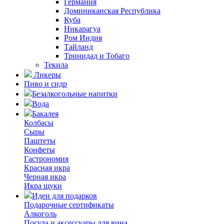
Германия
Доминиканская Республика
Куба
Никарагуа
Ром Индия
Тайланд
Тринидад и Тобаго
Текила
Ликеры
Пиво и сидр
Безалкогольные напитки
Вода
Бакалея
Колбасы
Сыры
Паштеты
Конфеты
Гастрономия
Красная икра
Черная икра
Икра щуки
Идеи для подарков
Подарочные сертификаты
Алкоголь
Посуда и аксессуары для вина