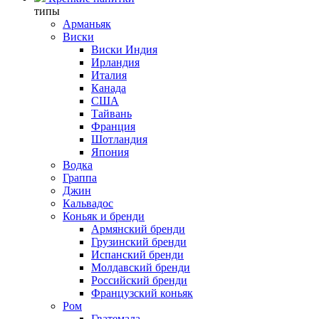
типы
Арманьяк
Виски
Виски Индия
Ирландия
Италия
Канада
США
Тайвань
Франция
Шотландия
Япония
Водка
Граппа
Джин
Кальвадос
Коньяк и бренди
Армянский бренди
Грузинский бренди
Испанский бренди
Молдавский бренди
Российский бренди
Французский коньяк
Ром
Гватемала