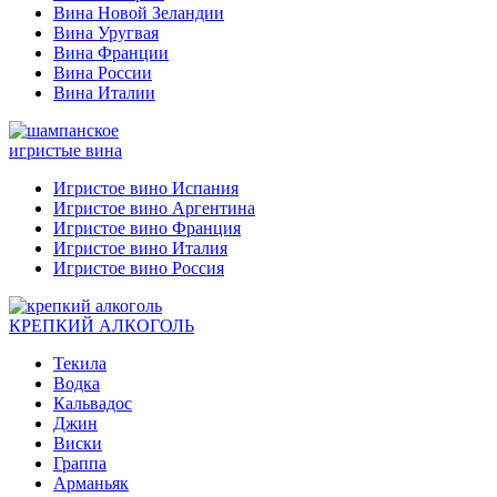
Вина Новой Зеландии
Вина Уругвая
Вина Франции
Вина России
Вина Италии
игристые вина
Игристое вино Испания
Игристое вино Аргентина
Игристое вино Франция
Игристое вино Италия
Игристое вино Россия
КРЕПКИЙ АЛКОГОЛЬ
Текила
Водка
Кальвадос
Джин
Виски
Граппа
Арманьяк