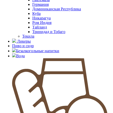
Германия
Доминиканская Республика
Куба
Никарагуа
Ром Индия
Тайланд
Тринидад и Тобаго
Текила
Ликеры
Пиво и сидр
Безалкогольные напитки
Вода