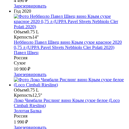
4 490 ₽
Зарезервировать
Год
2020
Объем
0.75 L
Крепость
14°
Неббиоло Павел Швец вино Крым сухое красное 2020
0,75 л (UPPA Pavel Shvets Nebbiolo Cler Polati 2020)
Павел Швец
Россия
Сухое
10 900 ₽
Зарезервировать
Объем
0.75 L
Крепость
12,5°
Локо Чимбали Рислинг вино Крым сухое белое (Loco
Cimbali Riesling)
Золотая Балка
Россия
1 990 ₽
Зарезервировать