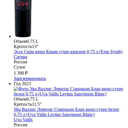
Объем
0.75 L
Крепость
13°
Эссе Сира вино Крым сухое красное 0,75 л (Esse Syrah)
Сатера
Россия
Сухое
1 390 ₽
Зарезервировать
Год
2023
Объем
0.75 L
Крепость
11.5°
Ува Валлис Левитас Совиньон Блан вино сухое белое
0,75 л (Uva Vallis Levitas Sauvignon Blanc)
Uva Vallis
Россия