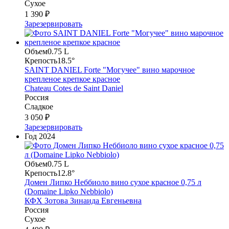
Сухое
1 390 ₽
Зарезервировать
Объем
0.75 L
Крепость
18.5°
SAINT DANIEL Forte "Могучее" вино марочное
крепленое крепкое красное
Chateau Cotes de Saint Daniel
Россия
Сладкое
3 050 ₽
Зарезервировать
Год
2024
Объем
0.75 L
Крепость
12.8°
Домен Липко Неббиоло вино сухое красное 0,75 л
(Domaine Lipko Nebbiolo)
КФХ Зотова Зинаида Евгеньевна
Россия
Сухое