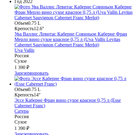
Год
2022
Объем
0.75 L
Крепость
12.6°
Ува Валлис Левитас Каберне Совиньон Каберне Фран
Мерло вино сухое красное 0,75 л (Uva Vallis Levitas
Cabernet Sauvignon Cabernet Franc Merlot)
Uva Vallis
Россия
Сухое
1 390 ₽
Зарезервировать
Объем
0.75 L
Крепость
14°
Эссе Каберне Фран вино сухое красное 0,75 л (Esse
Cabernet Franc)
Сатера
Россия
Сухое
1 390 ₽
Зарезервировать