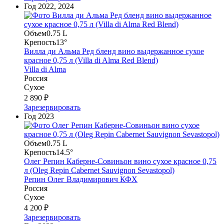
Год
2022, 2024
Объем
0.75 L
Крепость
13°
Вилла ди Альма Ред бленд вино выдержанное сухое
красное 0,75 л (Villa di Alma Red Blend)
Villa di Alma
Россия
Сухое
2 890 ₽
Зарезервировать
Год
2023
Объем
0.75 L
Крепость
14.5°
Олег Репин Каберне-Совиньон вино сухое красное 0,75
л (Oleg Repin Cabernet Sauvignon Sevastopol)
Репин Олег Владимирович КФХ
Россия
Сухое
4 200 ₽
Зарезервировать