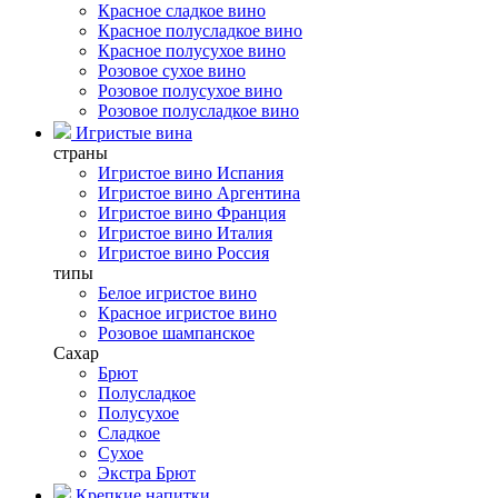
Красное сладкое вино
Красное полусладкое вино
Красное полусухое вино
Розовое сухое вино
Розовое полусухое вино
Розовое полусладкое вино
Игристые вина
страны
Игристое вино Испания
Игристое вино Аргентина
Игристое вино Франция
Игристое вино Италия
Игристое вино Россия
типы
Белое игристое вино
Красное игристое вино
Розовое шампанское
Сахар
Брют
Полусладкое
Полусухое
Сладкое
Сухое
Экстра Брют
Крепкие напитки