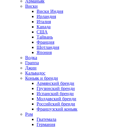
Арманьяк
Виски
Виски Индия
Ирландия
Италия
Канада
США
Тайвань
Франция
Шотландия
Япония
Водка
Граппа
Джин
Кальвадос
Коньяк и бренди
Армянский бренди
Грузинский бренди
Испанский бренди
Молдавский бренди
Российский бренди
Французский коньяк
Ром
Гватемала
Германия