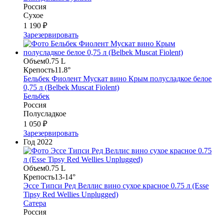
Россия
Сухое
1 190 ₽
Зарезервировать
Объем
0.75 L
Крепость
11.8°
Бельбек Фиолент Мускат вино Крым полусладкое белое
0,75 л (Belbek Muscat Fiolent)
Бельбек
Россия
Полусладкое
1 050 ₽
Зарезервировать
Год
2022
Объем
0.75 L
Крепость
13-14°
Эссе Типси Ред Веллис вино сухое красное 0.75 л (Esse
Tipsy Red Wellies Unplugged)
Сатера
Россия