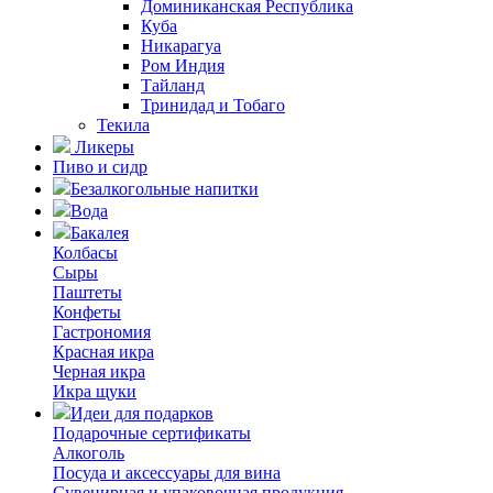
Доминиканская Республика
Куба
Никарагуа
Ром Индия
Тайланд
Тринидад и Тобаго
Текила
Ликеры
Пиво и сидр
Безалкогольные напитки
Вода
Бакалея
Колбасы
Сыры
Паштеты
Конфеты
Гастрономия
Красная икра
Черная икра
Икра щуки
Идеи для подарков
Подарочные сертификаты
Алкоголь
Посуда и аксессуары для вина
Сувенирная и упаковочная продукция