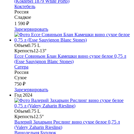
(Koktebel 1879 White Porto)
Коктебель
Россия
Сладкое
1 590 ₽
Зарезервировать
Объем
0.75 L
Крепость
12-13°
Ессе Совиньон Блан Камешки вино сухое белое 0,75 л
(Essе Sauvignon Blanc Stones)
Сатера
Россия
Сухое
750 ₽
Зарезервировать
Год
2024
Объем
0.75 L
Крепость
12.5°
Валерий Захарьин Рислинг вино сухое белое 0,75 л
(Valery Zaharin Riesling)
Винодельня Бурлюк