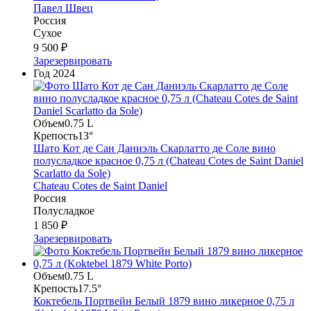
Павел Швец
Россия
Сухое
9 500 ₽
Зарезервировать
Год
2024
Объем
0.75 L
Крепость
13°
Шато Кот де Сан Даниэль Скарлатто де Соле вино
полусладкое красное 0,75 л (Chateau Cotes de Saint Daniel
Scarlatto da Sole)
Chateau Cotes de Saint Daniel
Россия
Полусладкое
1 850 ₽
Зарезервировать
Объем
0.75 L
Крепость
17.5°
Коктебель Портвейн Белый 1879 вино ликерное 0,75 л