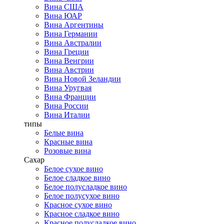
Вина США
Вина ЮАР
Вина Аргентины
Вина Германии
Вина Австралии
Вина Греции
Вина Венгрии
Вина Австрии
Вина Новой Зеландии
Вина Уругвая
Вина Франции
Вина России
Вина Италии
типы
Белые вина
Красные вина
Розовые вина
Сахар
Белое сухое вино
Белое сладкое вино
Белое полусладкое вино
Белое полусухое вино
Красное сухое вино
Красное сладкое вино
Красное полусладкое вино