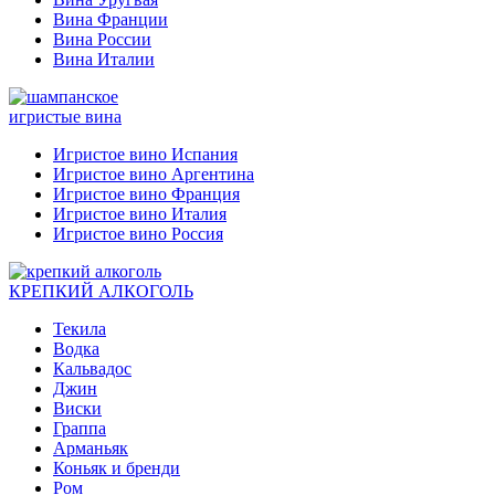
Вина Франции
Вина России
Вина Италии
игристые вина
Игристое вино Испания
Игристое вино Аргентина
Игристое вино Франция
Игристое вино Италия
Игристое вино Россия
КРЕПКИЙ АЛКОГОЛЬ
Текила
Водка
Кальвадос
Джин
Виски
Граппа
Арманьяк
Коньяк и бренди
Ром