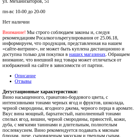
ул. Механизаторов, 51
пн-вс 10-00 до 20-00
Нет наличии
Внимание!
Мы строго соблюдаем законы и, следуя
рекомендациям Росалкогольрегулирования от 25.06.18,
информируем, что продукция, представленная на нашем
«сайте-витрине», не может быть куплена дистанционно и
доступна только для покупки в
наших магазинах
. Обращаем
внимание, что внешний вид товара может отличаться от
изображений на сайте в зависимости от партии.
Описание
Отзывы
Дегустационные характеристики:
Вино насыщенного, гранатово-бордового цвета, с
интенсивными тонами черных ягод и фруктов, шоколада,
черной смородины, ягодного джема, черного перца в аромате.
Вкус вина мощный, бархатистый, наполненный тонами
спелых ягод, вишни, черной смородины, пряностей, кожи,
дуба, с мягкими танинами и длительным, полнотелым
послевкусием. Вино рекомендуется подавать к мясным
блюдам, диче, сыровяленым закускам и твердым сырам.