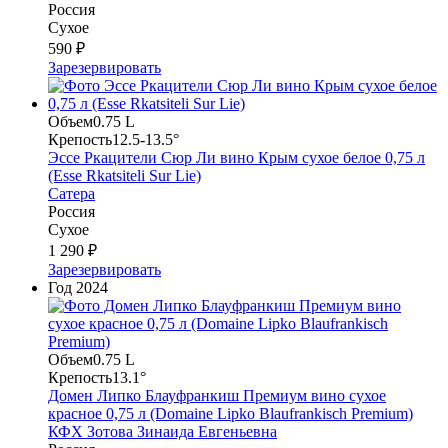
Россия
Сухое
590 ₽
Зарезервировать
Объем
0.75 L
Крепость
12.5-13.5°
Эссе Ркацители Сюр Ли вино Крым сухое белое 0,75 л
(Esse Rkatsiteli Sur Lie)
Сатера
Россия
Сухое
1 290 ₽
Зарезервировать
Год
2024
Объем
0.75 L
Крепость
13.1°
Домен Липко Блауфранкиш Премиум вино сухое
красное 0,75 л (Domaine Lipko Blaufrankisch Premium)
КФХ Зотова Зинаида Евгеньевна