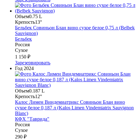
Объем
0.75 L
Крепость
13°
Бельбек Совиньон Блан вино сухое белое 0,75 л (Belbek
Sauvignon)
Бельбек
Россия
Сухое
1 150 ₽
Зарезервировать
Год
2024
Объем
0.187 L
Крепость
12°
Калос Лимен Виндемиатрикс Совиньон Блан вино
сухое белое 0,187 л (Kalos Limen Vindemiatrix Sauvignon
Blanc)
КФХ "Таврида"
Россия
Сухое
290 ₽