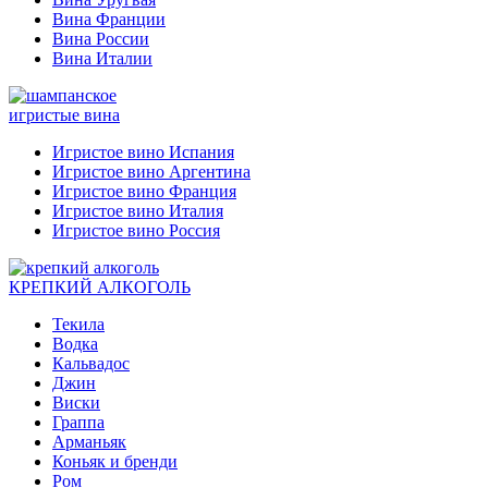
Вина Франции
Вина России
Вина Италии
игристые вина
Игристое вино Испания
Игристое вино Аргентина
Игристое вино Франция
Игристое вино Италия
Игристое вино Россия
КРЕПКИЙ АЛКОГОЛЬ
Текила
Водка
Кальвадос
Джин
Виски
Граппа
Арманьяк
Коньяк и бренди
Ром