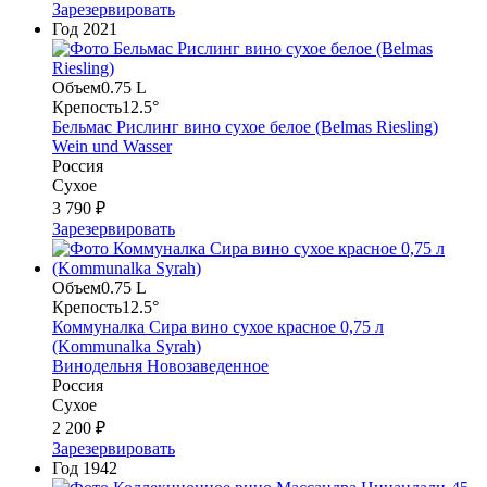
Зарезервировать
Год
2021
Объем
0.75 L
Крепость
12.5°
Бельмас Рислинг вино сухое белое (Belmas Riesling)
Wein und Wasser
Россия
Сухое
3 790 ₽
Зарезервировать
Объем
0.75 L
Крепость
12.5°
Коммуналка Сира вино сухое красное 0,75 л
(Kommunalka Syrah)
Винодельня Новозаведенное
Россия
Сухое
2 200 ₽
Зарезервировать
Год
1942