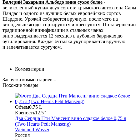
Валерий Захарьин Альбедо вино сухое белое
-
великолепный купаж двух сортов: крымского автохтона Сары
Пандас и одного из лучших белых европейских сортов
Шардоне. Урожай собирается вручную, после чего на
винодельне ягоды сортируются и прессуются. По завершении
традиционной винификации в стальных чанах
вино выдерживается 12 месяцев в дубовых барриках до
бутилирования. Каждая бутылка укупоривается вручную
и запечатывается сургучом.
Комментарии
Загрузка комментариев...
Похожие товары
Объем
0.75 L
Крепость
12.5°
Два Сердца Пти Мансенг вино сладкое белое 0,75 л
(Two Hearts Petit Manseng)
Wein und Wasser
Россия