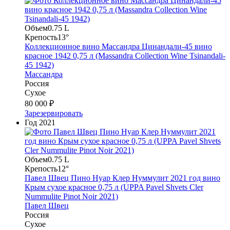
Объем
0.75 L
Крепость
13°
Коллекционное вино Массандра Цинандали-45 вино
красное 1942 0,75 л (Massandra Collection Wine Tsinandali-
45 1942)
Массандра
Россия
Сухое
80 000 ₽
Зарезервировать
Год
2021
Объем
0.75 L
Крепость
12°
Павел Швец Пино Нуар Клер Нуммулит 2021 год вино
Крым сухое красное 0,75 л (UPPA Pavel Shvets Cler
Nummulite Pinot Noir 2021)
Павел Швец
Россия
Сухое