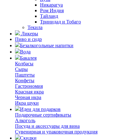
Никарагуа
Ром Индия
Тайланд
Тринидад и Тобаго
Текила
Ликеры
Пиво и сидр
Безалкогольные напитки
Вода
Бакалея
Колбасы
Сыры
Паштеты
Конфеты
Гастрономия
Красная икра
Черная икра
Икра щуки
Идеи для подарков
Подарочные сертификаты
Алкоголь
Посуда и аксессуары для вина
Сувенирная и упаковочная продукция
Скидки