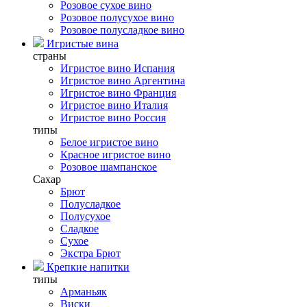
Розовое сухое вино
Розовое полусухое вино
Розовое полусладкое вино
Игристые вина
страны
Игристое вино Испания
Игристое вино Аргентина
Игристое вино Франция
Игристое вино Италия
Игристое вино Россия
типы
Белое игристое вино
Красное игристое вино
Розовое шампанское
Сахар
Брют
Полусладкое
Полусухое
Сладкое
Сухое
Экстра Брют
Крепкие напитки
типы
Арманьяк
Виски