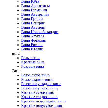
Вина ЮАР
Вина Аргентины
Вина Германии
Вина Австралии
Вина Греции
Вина Венгрии
Вина Австрии
Вина Новой Зеландии
Вина Уругвая
Вина Франции
Вина России
Вина Италии
типы
Белые вина
Красные вина
Розовые вина
Сахар
Белое сухое вино
Белое сладкое вино
Белое полусладкое вино
Белое полусухое вино
Красное сухое вино
Красное сладкое вино
Красное полусладкое вино
Красное полусухое вино