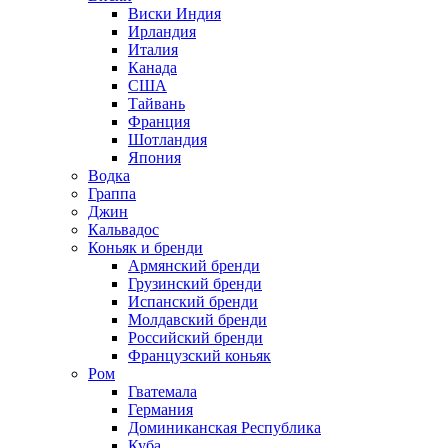
Виски Индия
Ирландия
Италия
Канада
США
Тайвань
Франция
Шотландия
Япония
Водка
Граппа
Джин
Кальвадос
Коньяк и бренди
Армянский бренди
Грузинский бренди
Испанский бренди
Молдавский бренди
Российский бренди
Французский коньяк
Ром
Гватемала
Германия
Доминиканская Республика
Куба