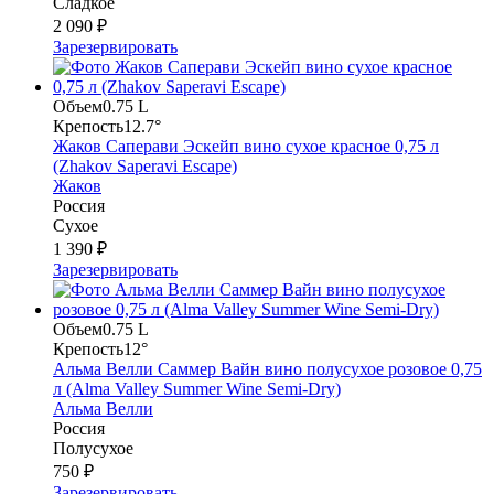
Сладкое
2 090 ₽
Зарезервировать
Объем
0.75 L
Крепость
12.7°
Жаков Саперави Эскейп вино сухое красное 0,75 л
(Zhakov Saperavi Escape)
Жаков
Россия
Сухое
1 390 ₽
Зарезервировать
Объем
0.75 L
Крепость
12°
Альма Велли Саммер Вайн вино полусухое розовое 0,75
л (Alma Valley Summer Wine Semi-Dry)
Альма Велли
Россия
Полусухое
750 ₽
Зарезервировать