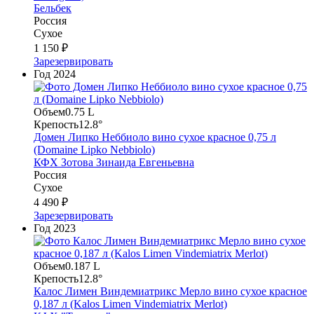
Бельбек
Россия
Сухое
1 150 ₽
Зарезервировать
Год
2024
Объем
0.75 L
Крепость
12.8°
Домен Липко Неббиоло вино сухое красное 0,75 л
(Domaine Lipko Nebbiolo)
КФХ Зотова Зинаида Евгеньевна
Россия
Сухое
4 490 ₽
Зарезервировать
Год
2023
Объем
0.187 L
Крепость
12.8°
Калос Лимен Виндемиатрикс Мерло вино сухое красное
0,187 л (Kalos Limen Vindemiatrix Merlot)