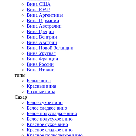
Вина США
Вина ЮАР
Вина Аргентины
Вина Германии
Вина Австралии
Вина Греции
Вина Венгрии
Вина Австрии
Вина Новой Зеландии
Вина Уругвая
Вина Франции
Вина России
Вина Италии
типы
Белые вина
Красные вина
Розовые вина
Сахар
Белое сухое вино
Белое сладкое вино
Белое полусладкое вино
Белое полусухое вино
Красное сухое вино
Красное сладкое вино
Красное полусладкое вино