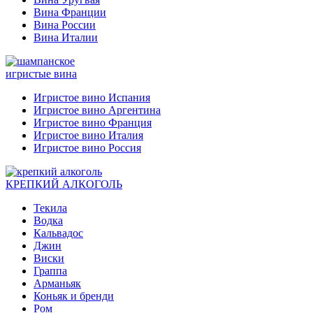
Вина Франции
Вина России
Вина Италии
игристые вина
Игристое вино Испания
Игристое вино Аргентина
Игристое вино Франция
Игристое вино Италия
Игристое вино Россия
КРЕПКИЙ АЛКОГОЛЬ
Текила
Водка
Кальвадос
Джин
Виски
Граппа
Арманьяк
Коньяк и бренди
Ром