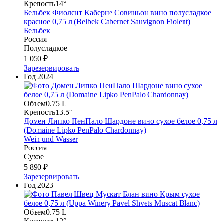
Крепость
14°
Бельбек Фиолент Каберне Совиньон вино полусладкое
красное 0,75 л (Belbek Cabernet Sauvignon Fiolent)
Бельбек
Россия
Полусладкое
1 050 ₽
Зарезервировать
Год
2024
Объем
0.75 L
Крепость
13.5°
Домен Липко ПенПало Шардоне вино сухое белое 0,75 л
(Domaine Lipko PenPalo Chardonnay)
Wein und Wasser
Россия
Сухое
5 890 ₽
Зарезервировать
Год
2023
Объем
0.75 L
Крепость
12°