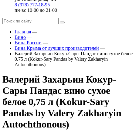
8 (978) 777-18-95
пн-вс 10-00 до 21-00
Главная
—
Вино
—
Вина России
—
Вина Крыма от лучших производителей
—
Валерий Захарьин Кокур-Сары Пандас вино сухое белое
0,75 л (Kokur-Sary Pandas by Valery Zakharyin
Autochthonous)
Валерий Захарьин Кокур-
Сары Пандас вино сухое
белое 0,75 л (Kokur-Sary
Pandas by Valery Zakharyin
Autochthonous)