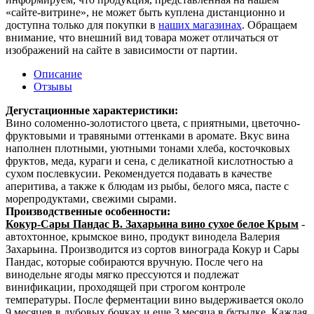
«сайте-витрине», не может быть куплена дистанционно и
доступна только для покупки в
наших магазинах
. Обращаем
внимание, что внешний вид товара может отличаться от
изображений на сайте в зависимости от партии.
Описание
Отзывы
Дегустационные характеристики:
Вино соломенно-золотистого цвета, с приятными, цветочно-
фруктовыми и травяными оттенками в аромате. Вкус вина
наполнен плотными, уютными тонами хлеба, косточковых
фруктов, меда, кураги и сена, с деликатной кислотностью а
сухом послевкусии. Рекомендуется подавать в качестве
аперитива, а также к блюдам из рыбы, белого мяса, пасте с
морепродуктами, свежими сырами.
Производственные особенности:
Кокур-Сары Пандас В. Захарьина вино сухое белое Крым
-
автохтонное, крымское вино, продукт винодела Валерия
Захарьина. Производится из сортов винограда Кокур и Сары
Пандас, которые собираются вручную. После чего на
винодельне ягоды мягко прессуются и подлежат
винификации, проходящей при строгом контроле
температуры. После ферментации вино выдерживается около
9 месяцев в дубовых бочках и еще 3 месяца в бутылке. Каждая