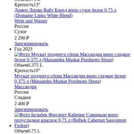
Крепость
13°
Домен Липко Вайт Бленд вино сухое белое 0,75 л
(Domaine Lipko White Blend)
Wein und Wasser
Россия
Сухое
2 290 ₽
Зарезервировать
Год
2023
Объем
0.375 L
Крепость
10°
Мускат позднего сбора Массандра вино сладкое белое
0,375 л (Massandra Muskat Pozdnego Sbora)
Массандра
Россия
Сладкое
2 490 ₽
Зарезервировать
Объем
0.75 L