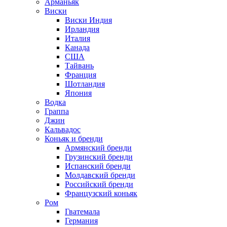
Арманьяк
Виски
Виски Индия
Ирландия
Италия
Канада
США
Тайвань
Франция
Шотландия
Япония
Водка
Граппа
Джин
Кальвадос
Коньяк и бренди
Армянский бренди
Грузинский бренди
Испанский бренди
Молдавский бренди
Российский бренди
Французский коньяк
Ром
Гватемала
Германия