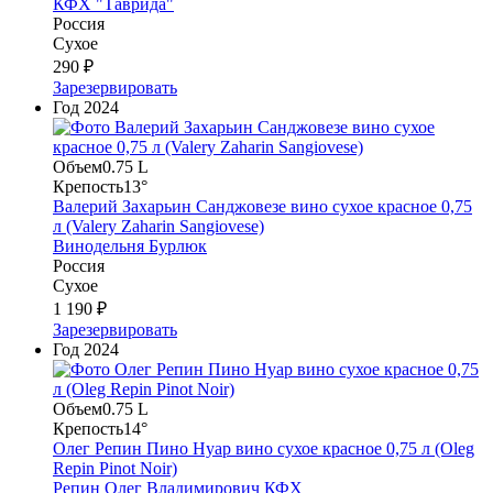
КФХ "Таврида"
Россия
Сухое
290 ₽
Зарезервировать
Год
2024
Объем
0.75 L
Крепость
13°
Валерий Захарьин Санджовезе вино сухое красное 0,75
л (Valery Zaharin Sangiovese)
Винодельня Бурлюк
Россия
Сухое
1 190 ₽
Зарезервировать
Год
2024
Объем
0.75 L
Крепость
14°
Олег Репин Пино Нуар вино сухое красное 0,75 л (Oleg
Repin Pinot Noir)
Репин Олег Владимирович КФХ