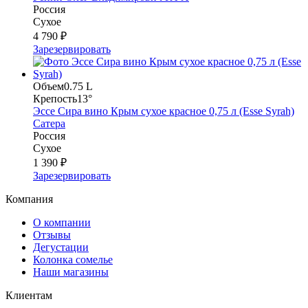
Россия
Сухое
4 790 ₽
Зарезервировать
Объем
0.75 L
Крепость
13°
Эссе Сира вино Крым сухое красное 0,75 л (Esse Syrah)
Сатера
Россия
Сухое
1 390 ₽
Зарезервировать
Компания
О компании
Отзывы
Дегустации
Колонка сомелье
Наши магазины
Клиентам