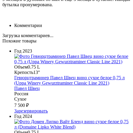
бутылка пронумерована.
Комментарии
Загрузка комментариев...
Похожие товары
Год
2023
Объем
0.75 L
Крепость
13°
Гевюрцтраминер Павел Швец вино сухое белое 0,75 л
(Uppa Winery Gewurztraminer Classic Line 2021)
Павел Швец
Россия
Сухое
7 500 ₽
Зарезервировать
Год
2024
Объем
0.75 L