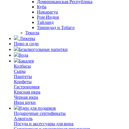
Доминиканская Республика
Куба
Никарагуа
Ром Индия
Тайланд
Тринидад и Тобаго
Текила
Ликеры
Пиво и сидр
Безалкогольные напитки
Вода
Бакалея
Колбасы
Сыры
Паштеты
Конфеты
Гастрономия
Красная икра
Черная икра
Икра щуки
Идеи для подарков
Подарочные сертификаты
Алкоголь
Посуда и аксессуары для вина
Сувенирная и упаковочная продукция