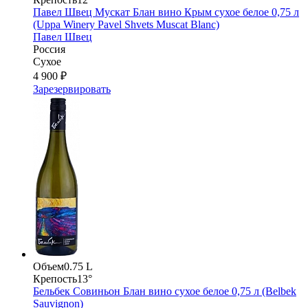
Павел Швец Мускат Блан вино Крым сухое белое 0,75 л
(Uppa Winery Pavel Shvets Muscat Blanc)
Павел Швец
Россия
Сухое
4 900 ₽
Зарезервировать
Объем
0.75 L
Крепость
13°
Бельбек Совиньон Блан вино сухое белое 0,75 л (Belbek
Sauvignon)