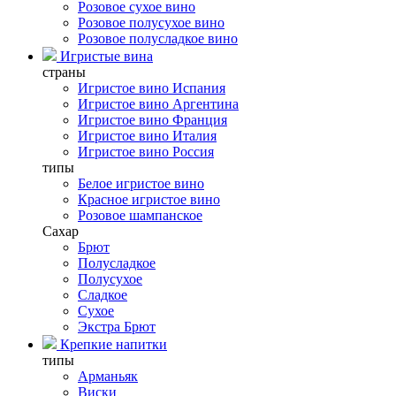
Розовое сухое вино
Розовое полусухое вино
Розовое полусладкое вино
Игристые вина
страны
Игристое вино Испания
Игристое вино Аргентина
Игристое вино Франция
Игристое вино Италия
Игристое вино Россия
типы
Белое игристое вино
Красное игристое вино
Розовое шампанское
Сахар
Брют
Полусладкое
Полусухое
Сладкое
Сухое
Экстра Брют
Крепкие напитки
типы
Арманьяк
Виски