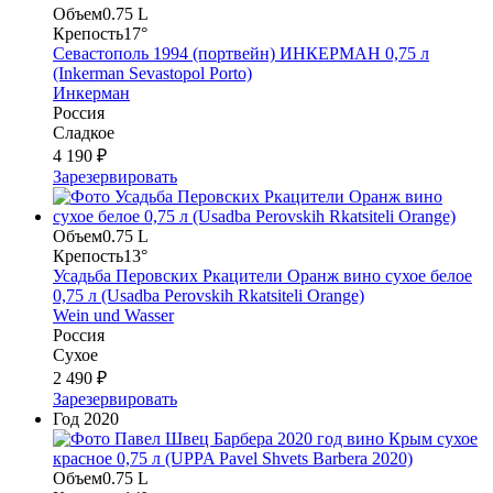
Объем
0.75 L
Крепость
17°
Севастополь 1994 (портвейн) ИНКЕРМАН 0,75 л
(Inkerman Sevastopol Porto)
Инкерман
Россия
Сладкое
4 190 ₽
Зарезервировать
Объем
0.75 L
Крепость
13°
Усадьба Перовских Ркацители Оранж вино сухое белое
0,75 л (Usadba Perovskih Rkatsiteli Orange)
Wein und Wasser
Россия
Сухое
2 490 ₽
Зарезервировать
Год
2020
Объем
0.75 L