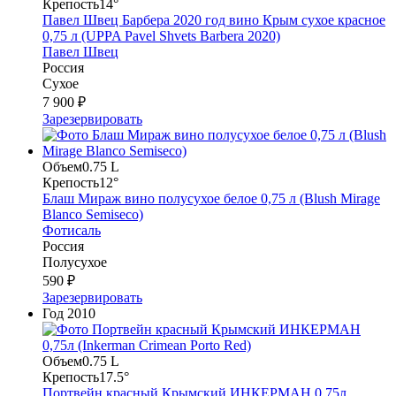
Крепость
14°
Павел Швец Барбера 2020 год вино Крым сухое красное
0,75 л (UPPA Pavel Shvets Barbera 2020)
Павел Швец
Россия
Сухое
7 900 ₽
Зарезервировать
Объем
0.75 L
Крепость
12°
Блаш Мираж вино полусухое белое 0,75 л (Blush Mirage
Blanco Semiseco)
Фотисаль
Россия
Полусухое
590 ₽
Зарезервировать
Год
2010
Объем
0.75 L
Крепость
17.5°
Портвейн красный Крымский ИНКЕРМАН 0,75л