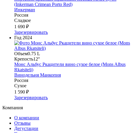
(Inkerman Crimean Porto Red)
Инкерман
Россия
Сладкое
1 690 ₽
Зарезервировать
Год
2024
Объем
0.75 L
Крепость
12°
Монс Альбус Ркацители вино сухое белое (Mons Albus
Rkatsiteli)
Винодельня Манкопия
Россия
Сухое
1 590 ₽
Зарезервировать
Компания
О компании
Отзывы
Дегустации