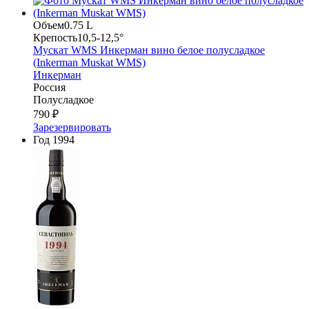
Объем
0.75 L
Крепость
10,5-12,5°
Мускат WMS Инкерман вино белое полусладкое
(Inkerman Muskat WMS)
Инкерман
Россия
Полусладкое
790 ₽
Зарезервировать
Год
1994