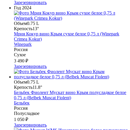
Зарезервировать
Год
2024
Объем
0.75 L
Крепость
13°
Мрия Кокур вино Крым сухое белое 0,75 л (Winepark
Crimea Kokur)
Winepark
Россия
Сухое
3 490 ₽
Зарезервировать
Объем
0.75 L
Крепость
11.8°
Бельбек Фиолент Мускат вино Крым полусладкое белое
0,75 л (Belbek Muscat Fiolent)
Бельбек
Россия
Полусладкое
1 050 ₽
Зарезервировать