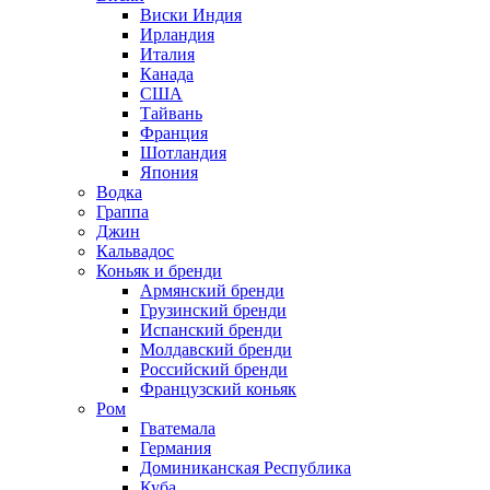
Виски Индия
Ирландия
Италия
Канада
США
Тайвань
Франция
Шотландия
Япония
Водка
Граппа
Джин
Кальвадос
Коньяк и бренди
Армянский бренди
Грузинский бренди
Испанский бренди
Молдавский бренди
Российский бренди
Французский коньяк
Ром
Гватемала
Германия
Доминиканская Республика
Куба