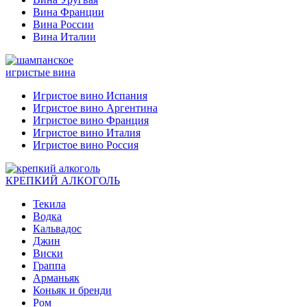
Вина Франции
Вина России
Вина Италии
игристые вина
Игристое вино Испания
Игристое вино Аргентина
Игристое вино Франция
Игристое вино Италия
Игристое вино Россия
КРЕПКИЙ АЛКОГОЛЬ
Текила
Водка
Кальвадос
Джин
Виски
Граппа
Арманьяк
Коньяк и бренди
Ром