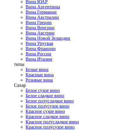
Вина ЮАР
Вина Аргентины
Вина Германии
Вина Австралии
Вина Греции
Вина Венгрии
Вина Австрии
Вина Новой Зеландии
Вина Уругвая
Вина Франции
Вина России
Вина Италии
типы
Белые вина
Красные вина
Розовые вина
Сахар
Белое сухое вино
Белое сладкое вино
Белое полусладкое вино
Белое полусухое вино
Красное сухое вино
Красное сладкое вино
Красное полусладкое вино
Красное полусухое вино