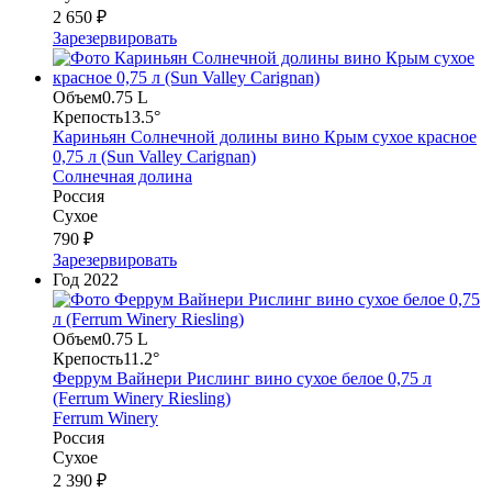
2 650 ₽
Зарезервировать
Объем
0.75 L
Крепость
13.5°
Кариньян Солнечной долины вино Крым сухое красное
0,75 л (Sun Valley Carignan)
Солнечная долина
Россия
Сухое
790 ₽
Зарезервировать
Год
2022
Объем
0.75 L
Крепость
11.2°
Феррум Вайнери Рислинг вино сухое белое 0,75 л
(Ferrum Winery Riesling)
Ferrum Winery
Россия
Сухое
2 390 ₽