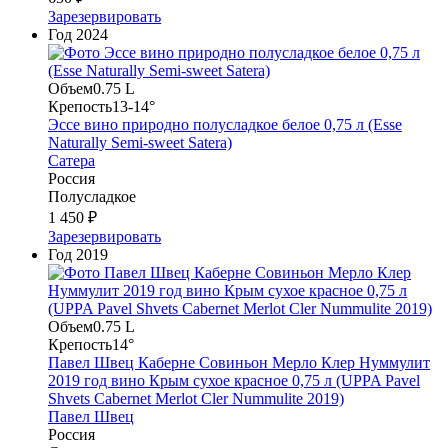
Зарезервировать
Год
2024
Объем
0.75 L
Крепость
13-14°
Эссе вино природно полусладкое белое 0,75 л (Esse
Naturally Semi-sweet Satera)
Сатера
Россия
Полусладкое
1 450 ₽
Зарезервировать
Год
2019
Объем
0.75 L
Крепость
14°
Павел Швец Каберне Совиньон Мерло Клер Нуммулит
2019 год вино Крым сухое красное 0,75 л (UPPA Pavel
Shvets Сabernet Merlot Cler Nummulite 2019)
Павел Швец
Россия