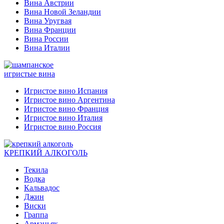
Вина Австрии
Вина Новой Зеландии
Вина Уругвая
Вина Франции
Вина России
Вина Италии
игристые вина
Игристое вино Испания
Игристое вино Аргентина
Игристое вино Франция
Игристое вино Италия
Игристое вино Россия
КРЕПКИЙ АЛКОГОЛЬ
Текила
Водка
Кальвадос
Джин
Виски
Граппа
Арманьяк