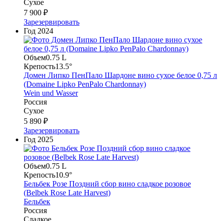
Сухое
7 900 ₽
Зарезервировать
Год
2024
Объем
0.75 L
Крепость
13.5°
Домен Липко ПенПало Шардоне вино сухое белое 0,75 л
(Domaine Lipko PenPalo Chardonnay)
Wein und Wasser
Россия
Сухое
5 890 ₽
Зарезервировать
Год
2025
Объем
0.75 L
Крепость
10.9°
Бельбек Розе Поздний сбор вино сладкое розовое
(Belbek Rose Late Harvest)
Бельбек
Россия
Сладкое