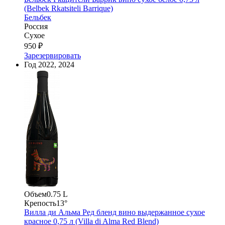
(Belbek Rkatsiteli Barrique)
Бельбек
Россия
Сухое
950 ₽
Зарезервировать
Год
2022, 2024
Объем
0.75 L
Крепость
13°
Вилла ди Альма Ред бленд вино выдержанное сухое
красное 0,75 л (Villa di Alma Red Blend)