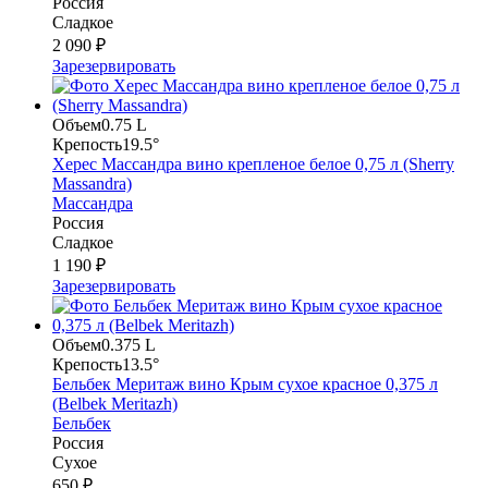
Россия
Сладкое
2 090 ₽
Зарезервировать
Объем
0.75 L
Крепость
19.5°
Херес Массандра вино крепленое белое 0,75 л (Sherry
Massandra)
Массандра
Россия
Сладкое
1 190 ₽
Зарезервировать
Объем
0.375 L
Крепость
13.5°
Бельбек Меритаж вино Крым сухое красное 0,375 л
(Belbek Meritazh)
Бельбек
Россия
Сухое
650 ₽