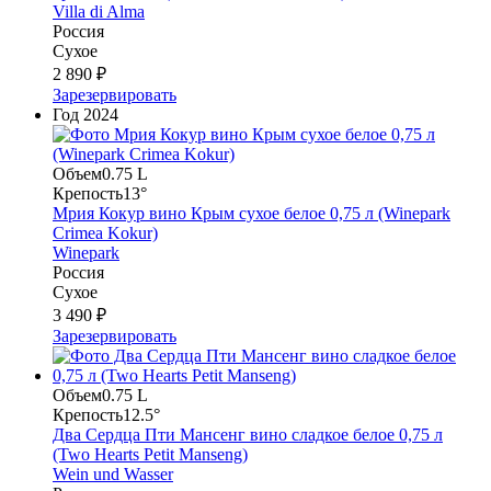
Villa di Alma
Россия
Сухое
2 890 ₽
Зарезервировать
Год
2024
Объем
0.75 L
Крепость
13°
Мрия Кокур вино Крым сухое белое 0,75 л (Winepark
Crimea Kokur)
Winepark
Россия
Сухое
3 490 ₽
Зарезервировать
Объем
0.75 L
Крепость
12.5°
Два Сердца Пти Мансенг вино сладкое белое 0,75 л
(Two Hearts Petit Manseng)
Wein und Wasser