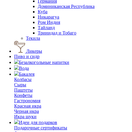
Германия
Доминиканская Республика
Куба
Никарагуа
Ром Индия
Тайланд
Тринидад и Тобаго
Текила
Ликеры
Пиво и сидр
Безалкогольные напитки
Вода
Бакалея
Колбасы
Сыры
Паштеты
Конфеты
Гастрономия
Красная икра
Черная икра
Икра щуки
Идеи для подарков
Подарочные сертификаты