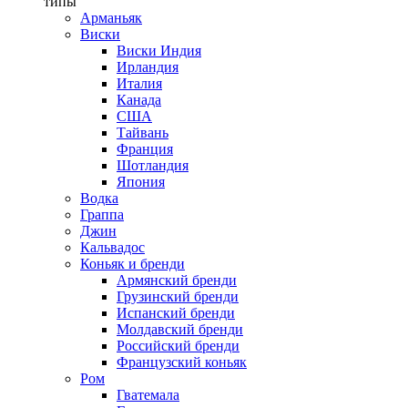
типы
Арманьяк
Виски
Виски Индия
Ирландия
Италия
Канада
США
Тайвань
Франция
Шотландия
Япония
Водка
Граппа
Джин
Кальвадос
Коньяк и бренди
Армянский бренди
Грузинский бренди
Испанский бренди
Молдавский бренди
Российский бренди
Французский коньяк
Ром
Гватемала