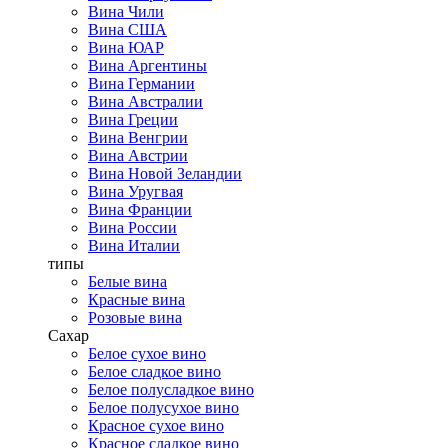
Вина Чили
Вина США
Вина ЮАР
Вина Аргентины
Вина Германии
Вина Австралии
Вина Греции
Вина Венгрии
Вина Австрии
Вина Новой Зеландии
Вина Уругвая
Вина Франции
Вина России
Вина Италии
типы
Белые вина
Красные вина
Розовые вина
Сахар
Белое сухое вино
Белое сладкое вино
Белое полусладкое вино
Белое полусухое вино
Красное сухое вино
Красное сладкое вино