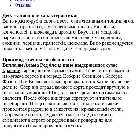
Отзывы
Дегустационные характеристики:
Вино красно-рубинового цвета, с интенсивными тонами ягод,
ванили, пряностей, с утонченными нюансами табака,
копченостей и шоколада в аромате. Вкус вина мощный,
бархатистый, наполненный тонами спелых ягод, вишни,
ежевики, черники, пряностей, шоколада. Вино рекомендуется
подавать к мясным блюдам, диче, к твердым сырам.
Производственные особенности:
Вилла ди Альма Ред бленд вино выдержанное сухое
красное
- яркое, неповторимое, самобытное вино, созданное
из купажа сортов винограда Каберне Совиньон, Каберне
Фран и Пти Вердо, которые произрастают в Бахчисарайской
долине. Сбор винограда каждого сорта проходит вручную в
небольшие ящики по 10 кг, в разное время их оптимальной
спелости. После сбора виноград сортируют и тщательно
перебирают. Процесс винификации и выдержки также
проводится раздельно в емкостях из нержавеющей стали.
Созревание на осадке длится 6 месяцев. Далее вина
смешивают в строго определенных пропорциях для
получения сбалансированного купажа.