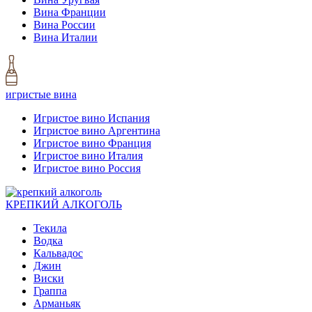
Вина Франции
Вина России
Вина Италии
игристые вина
Игристое вино Испания
Игристое вино Аргентина
Игристое вино Франция
Игристое вино Италия
Игристое вино Россия
КРЕПКИЙ АЛКОГОЛЬ
Текила
Водка
Кальвадос
Джин
Виски
Граппа
Арманьяк