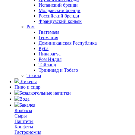
Испанский бренди
Молдавский бренди
Российский бренди
Французский коньяк
Ром
Гватемала
Германия
Доминиканская Республика
Куба
Никарагуа
Ром Индия
Тайланд
Тринидад и Тобаго
Текила
Ликеры
Пиво и сидр
Безалкогольные напитки
Вода
Бакалея
Колбасы
Сыры
Паштеты
Конфеты
Гастрономия