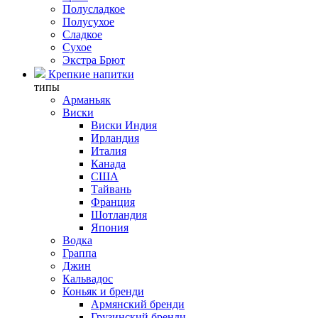
Полусладкое
Полусухое
Сладкое
Сухое
Экстра Брют
Крепкие напитки
типы
Арманьяк
Виски
Виски Индия
Ирландия
Италия
Канада
США
Тайвань
Франция
Шотландия
Япония
Водка
Граппа
Джин
Кальвадос
Коньяк и бренди
Армянский бренди
Грузинский бренди