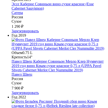
Эссе Каберне Совиньон вино сухое красное (Esse
Cabernet Sauvignon)
Сатера
Россия
Сухое
1 290 ₽
Зарезервировать
Год
2019
Объем
0.75 L
Крепость
14°
Павел Швец Каберне Совиньон Мерло Клер Нуммулит
2019 год вино Крым сухое красное 0,75 л (UPPA Pavel
Shvets Сabernet Merlot Cler Nummulite 2019)
Павел Швец
Россия
Сухое
7 900 ₽
Зарезервировать
Год
2022