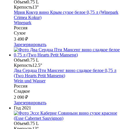
Объем
0.75 L
Крепость
13°
Мрия Кокур вино Крым сухое белое 0,75 л (Winepark
Crimea Kokur)
Winepark
Россия
Сухое
3 490 ₽
Зарезервировать
Объем
0.75 L
Крепость
12.5°
Два Сердца Пти Мансенг вино сладкое белое 0,75 л
(Two Hearts Petit Manseng)
Wein und Wasser
Россия
Сладкое
2 090 ₽
Зарезервировать
Год
2021
Объем
0.75 L
Крепость
13°