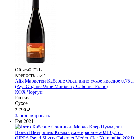
Объем
0.75 L
Крепость
13.4°
Айя Маркетри Каберне Фран вино сухое красное 0,75 л
(Aya Organic Wine Marquetry Cabernet Franc)
КФХ Чоргун
Россия
Сухое
2 790 ₽
Зарезервировать
Год
2021