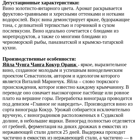
Дегустационные характеристики:
Вино золотисто-янтарного цвета. Аромат раскрывается
фруктово-травяными и хересными оттенками и нотками
водорослей. Вкус вина демонстрирует яркие, будоражащие
тона, с деликатной терпкостью и горчинкой в сухом
послевкусии. Вино идеально сочетается с блюдами из
морепродуктов, а также со многими блюдами из
черноморской рыбы, паназиатской и крымско-татарской
кухни.
Производственные особенности:
Яйла Чунга Чанга Кокур Оранж
- яркое, выразительное
вино, созданное молодым и успешным винодельческим
проектом Севастополя, автором и идеологом которого
является Виталий Маринчук. Яйла – слово тюркского
происхождения, которое известно каждому крымчанину. В
переводе оно означает высокогорное пастбище или ровное
плато на вершине горы. Переработка винограда проводится
под девизом «Главное не навредить». Производится вино из
сорта винограда Кокур. Урожай собирается исключительно
вручную, с виноградников расположенных в Судакской
долине, в небольшие ящики. Виноград полностью отделяется
от гребней, ферментация на диких дрожжах в емкостях из
нержавеющей стали длится 25 дней. Выдержка проходит
частично в емкостях из нержавеющей стали, а частично — в