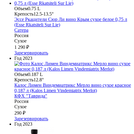
Объем
0.75 L
Крепость
12.5-13.5°
Эссе Ркацители Сюр Ли вино Крым сухое белое 0,75 л
(Esse Rkatsiteli Sur Lie)
Сатера
Россия
Сухое
1 290 ₽
Зарезервировать
Год
2023
Объем
0.187 L
Крепость
12.8°
Калос Лимен Виндемиатрикс Мерло вино сухое красное
0,187 л (Kalos Limen Vindemiatrix Merlot)
КФХ "Таврида"
Россия
Сухое
290 ₽
Зарезервировать
Год
2023