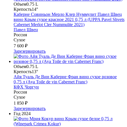
Объем
0.75 L
Крепость
14°
Каберне Совиньон Мерло Клер Нуммулит Павел Швец
вино Крым сухое красное 2021 0,75 л (UPPA Pavel Shvets
Сabernet Merlot Cler Nummulite 2021)
Павел Швец
Россия
Сухое
7 600 ₽
Зарезервировать
Объем
0.75 L
Крепость
13°
Айя Туаль Де Вин Каберне Фран вино сухое розовое
0,75 л (Aya Toile de vin Cabernet Franc)
КФХ Чоргун
Россия
Сухое
1 850 ₽
Зарезервировать
Год
2024