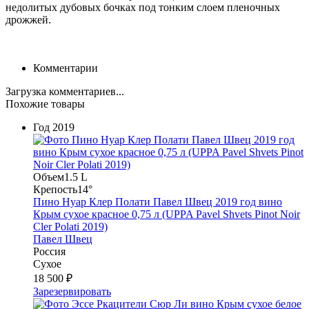
недолитых дубовых бочках под тонким слоем пленочных
дрожжей.
Комментарии
Загрузка комментариев...
Похожие товары
Год
2019
Объем
1.5 L
Крепость
14°
Пино Нуар Клер Полати Павел Швец 2019 год вино
Крым сухое красное 0,75 л (UPPA Pavel Shvets Pinot Noir
Cler Polati 2019)
Павел Швец
Россия
Сухое
18 500 ₽
Зарезервировать