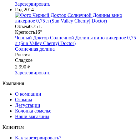
Зарезервировать
Год
2014
Объем
0.75 L
Крепость
16°
Черный Доктор Солнечной Долины вино ликерное 0,75
л (Sun Valley Chernyj Doctor)
Солнечная долина
Россия
Сладкое
2 990 ₽
Зарезервировать
Компания
О компании
Отзывы
Дегустации
Колонка сомелье
Наши магазины
Клиентам
Как зарезервировать?