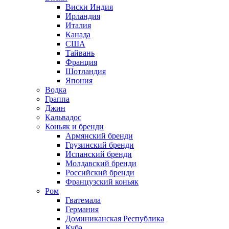
Виски Индия
Ирландия
Италия
Канада
США
Тайвань
Франция
Шотландия
Япония
Водка
Граппа
Джин
Кальвадос
Коньяк и бренди
Армянский бренди
Грузинский бренди
Испанский бренди
Молдавский бренди
Российский бренди
Французский коньяк
Ром
Гватемала
Германия
Доминиканская Республика
Куба