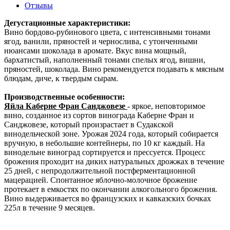
Отзывы
Дегустационные характеристики:
Вино бордово-рубинового цвета, с интенсивными тонами
ягод, ванили, пряностей и чернослива, с утонченными
нюансами шоколада в аромате. Вкус вина мощный,
бархатистый, наполненный тонами спелых ягод, вишни,
пряностей, шоколада. Вино рекомендуется подавать к мясным
блюдам, диче, к твердым сырам.
Производственные особенности:
Яйла Каберне Фран Санджовезе
- яркое, неповторимое
вино, созданное из сортов винограда Каберне Фран и
Санджовезе, который произрастает в Судакской
винодельческой зоне. Урожая 2024 года, который собирается
вручную, в небольшие контейнеры, по 10 кг каждый. На
винодельне виноград сортируется и прессуется. Процесс
брожения проходит на диких натуральных дрожжах в течение
25 дней, с непродолжительной постферментационной
мацерацией. Спонтанное яблочно-молочное брожение
протекает в емкостях по окончании алкогольного брожения.
Вино выдерживается во французских и кавказских бочках
225л в течение 9 месяцев.