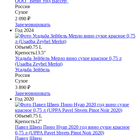
ООО "Вейн Унд Вассер"
Россия
Сухое
2 090 ₽
Зарезервировать
Год
2024
Объем
0.75 L
Крепость
13.5°
Усадьба Зейбель Мерло вино сухое красное 0,75 л
(Usadba Zeybel Merlot)
Усадьба Зейбель
Россия
Сухое
3 890 ₽
Зарезервировать
Год
2020
Объем
0.75 L
Крепость
12°
Павел Швец Пино Нуар 2020 год вино сухое красное
0,75 л (UPPA Pavel Shvets Pinot Noir 2020)
Павел Швец