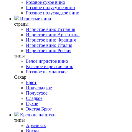
Розовое сухое вино
Розовое полусухое вино
Розовое полусладкое вино
Игристые вина
страны
Игристое вино Испания
Игристое вино Аргентина
Игристое вино Франция
Игристое вино Италия
Игристое вино Россия
типы
Белое игристое вино
Красное игристое вино
Розовое шампанское
Сахар
Брют
Полусладкое
Полусухое
Сладкое
Сухое
Экстра Брют
Крепкие напитки
типы
Арманьяк
Виски