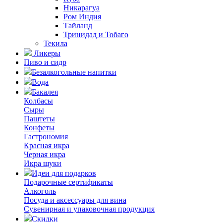
Никарагуа
Ром Индия
Тайланд
Тринидад и Тобаго
Текила
Ликеры
Пиво и сидр
Безалкогольные напитки
Вода
Бакалея
Колбасы
Сыры
Паштеты
Конфеты
Гастрономия
Красная икра
Черная икра
Икра щуки
Идеи для подарков
Подарочные сертификаты
Алкоголь
Посуда и аксессуары для вина
Сувенирная и упаковочная продукция
Скидки