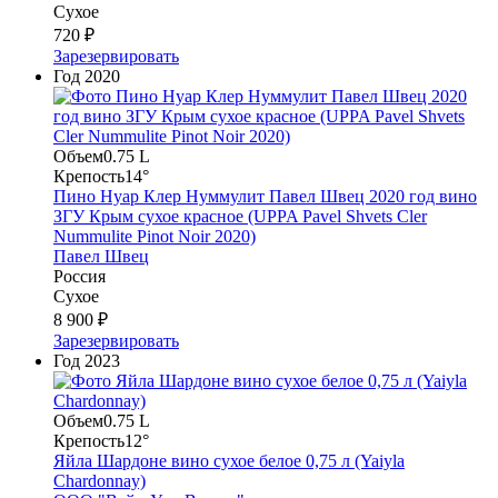
Сухое
720 ₽
Зарезервировать
Год
2020
Объем
0.75 L
Крепость
14°
Пино Нуар Клер Нуммулит Павел Швец 2020 год вино
ЗГУ Крым сухое красное (UPPA Pavel Shvets Cler
Nummulite Pinot Noir 2020)
Павел Швец
Россия
Сухое
8 900 ₽
Зарезервировать
Год
2023
Объем
0.75 L
Крепость
12°
Яйла Шардоне вино сухое белое 0,75 л (Yaiyla
Chardonnay)