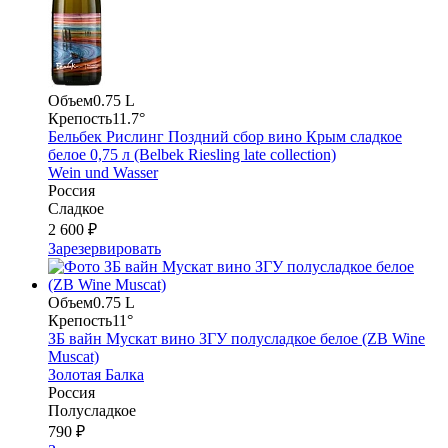
Объем
0.75 L
Крепость
11.7°
Бельбек Рислинг Поздний сбор вино Крым сладкое
белое 0,75 л (Belbek Riesling late collection)
Wein und Wasser
Россия
Сладкое
2 600 ₽
Зарезервировать
Объем
0.75 L
Крепость
11°
ЗБ вайн Мускат вино ЗГУ полусладкое белое (ZB Wine
Muscat)
Золотая Балка
Россия
Полусладкое
790 ₽