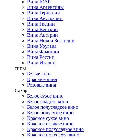
Вина ЮАР
Вина Аргентины
Вина Германии
Вина Австралии
Вина Греции
Вина Венгрии
Вина Австрии
Вина Новой Зеландии
Вина Уругвая
Вина Франции
Вина России
Вина Италии
типы
Белые вина
Красные вина
Розовые вина
Сахар
Белое сухое вино
Белое сладкое вино
Белое полусладкое вино
Белое полусухое вино
Красное сухое вино
Красное сладкое вино
Красное полусладкое вино
Красное полусухое вино