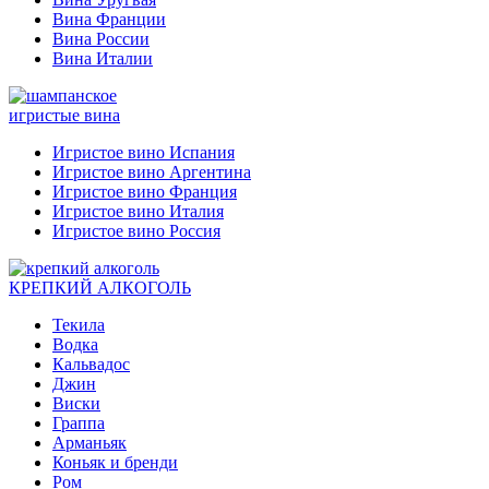
Вина Франции
Вина России
Вина Италии
игристые вина
Игристое вино Испания
Игристое вино Аргентина
Игристое вино Франция
Игристое вино Италия
Игристое вино Россия
КРЕПКИЙ АЛКОГОЛЬ
Текила
Водка
Кальвадос
Джин
Виски
Граппа
Арманьяк
Коньяк и бренди
Ром