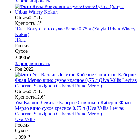
Зарезервировать
Объем
0.75 L
Крепость
13°
Яйла Кокур вино сухое белое 0,75 л (Yaiyla Urban Winery
Kokur)
Яйла
Россия
Сухое
2 090 ₽
Зарезервировать
Год
2022
Объем
0.75 L
Крепость
12.6°
Ува Валлис Левитас Каберне Совиньон Каберне Фран
Мерло вино сухое красное 0,75 л (Uva Vallis Levitas
Cabernet Sauvignon Cabernet Franc Merlot)
Uva Vallis
Россия
Сухое
1 390 ₽