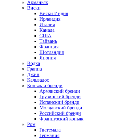
Арманьяк
Виски
Виски Индия
Ирландия
Италия
Канада
США
Тайвань
Франция
Шотландия
Япония
Водка
Граппа
Джин
Кальвадос
Коньяк и бренди
Армянский бренди
Грузинский бренди
Испанский бренди
Молдавский бренди
Российский бренди
Французский коньяк
Ром
Гватемала
Германия