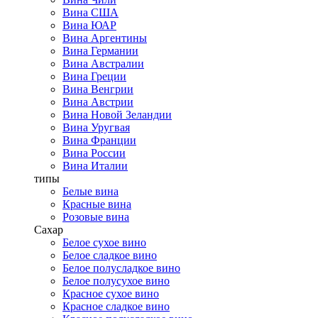
Вина США
Вина ЮАР
Вина Аргентины
Вина Германии
Вина Австралии
Вина Греции
Вина Венгрии
Вина Австрии
Вина Новой Зеландии
Вина Уругвая
Вина Франции
Вина России
Вина Италии
типы
Белые вина
Красные вина
Розовые вина
Сахар
Белое сухое вино
Белое сладкое вино
Белое полусладкое вино
Белое полусухое вино
Красное сухое вино
Красное сладкое вино