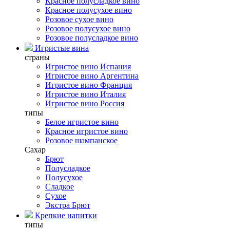
Красное полусладкое вино
Красное полусухое вино
Розовое сухое вино
Розовое полусухое вино
Розовое полусладкое вино
Игристые вина
страны
Игристое вино Испания
Игристое вино Аргентина
Игристое вино Франция
Игристое вино Италия
Игристое вино Россия
типы
Белое игристое вино
Красное игристое вино
Розовое шампанское
Сахар
Брют
Полусладкое
Полусухое
Сладкое
Сухое
Экстра Брют
Крепкие напитки
типы