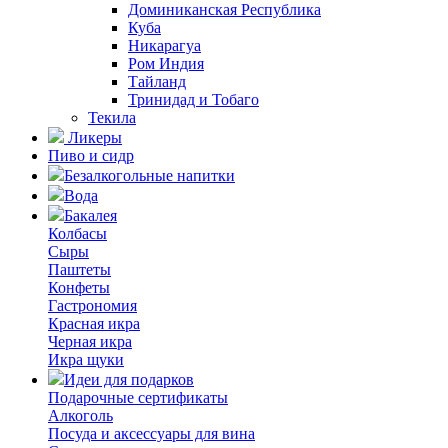
Доминиканская Республика
Куба
Никарагуа
Ром Индия
Тайланд
Тринидад и Тобаго
Текила
Ликеры
Пиво и сидр
Безалкогольные напитки
Вода
Бакалея
Колбасы
Сыры
Паштеты
Конфеты
Гастрономия
Красная икра
Черная икра
Икра щуки
Идеи для подарков
Подарочные сертификаты
Алкоголь
Посуда и аксессуары для вина