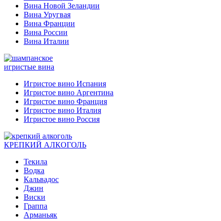
Вина Новой Зеландии
Вина Уругвая
Вина Франции
Вина России
Вина Италии
игристые вина
Игристое вино Испания
Игристое вино Аргентина
Игристое вино Франция
Игристое вино Италия
Игристое вино Россия
КРЕПКИЙ АЛКОГОЛЬ
Текила
Водка
Кальвадос
Джин
Виски
Граппа
Арманьяк